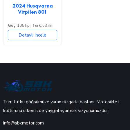
2024 Husqvarna
Vitpilen 801
Güç:
105 hp |
Tork:
68 nm
Detaylı İncele
Tüm tutku göğsümüze vuran rüzgarla başladı. Motosiklet
kültürünü ülkemizde yaygınlaştırmak vizyonumuzdur.
info@sbkmotor.com