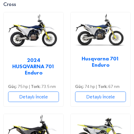
Cross
Husqvarna 701
2024
Enduro
HUSQVARNA 701
Enduro
Güç:
75 hp |
Tork:
73.5 nm
Güç:
74 hp |
Tork:
67 nm
Detaylı İncele
Detaylı İncele