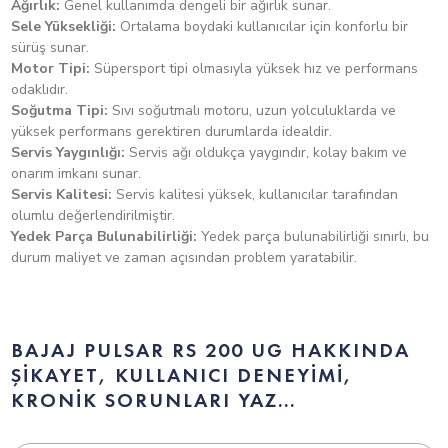
Ağırlık:
Genel kullanımda dengeli bir ağırlık sunar.
Ağırlık: 168kg
Bajaj Pulsar RS 200 UG Fiyatı Nedir?
Sele Yüksekliği:
Ortalama boydaki kullanıcılar için konforlu bir
sürüş sunar.
Yükseklik: 80cm
Motor Tipi:
Süpersport tipi olmasıyla yüksek hız ve performans
Bajaj Pulsar RS 200 UG Kaç nm Tork?
odaklıdır.
Soğutma Tipi:
Sıvı soğutmalı motoru, uzun yolculuklarda ve
yüksek performans gerektiren durumlarda idealdir.
Servis Yaygınlığı:
Servis ağı oldukça yaygındır, kolay bakım ve
Bajaj Pulsar RS 200 UG Kaç Beygir? kW
onarım imkanı sunar.
Servis Kalitesi:
Servis kalitesi yüksek, kullanıcılar tarafından
olumlu değerlendirilmiştir.
Bajaj Pulsar RS 200 UG Kaç km Hız (top speed)
Yedek Parça Bulunabilirliği:
Yedek parça bulunabilirliği sınırlı, bu
yapar?
durum maliyet ve zaman açısından problem yaratabilir.
Bajaj Pulsar RS 200 UG A2 Ehliyet ile kullanılabilir mi?
BAJAJ PULSAR RS 200 UG HAKKINDA
ŞIKAYET, KULLANICI DENEYIMI,
Bajaj Pulsar RS 200 UG Ağırlığı kaç kg?
KRONIK SORUNLARI YAZ...
Bajaj Pulsar RS 200 UG Kaç Litre Benzin Alıyor?