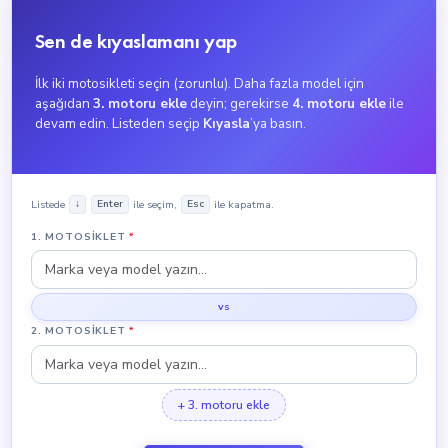
Sen de kıyaslamanı yap
İlk iki motosikleti seçin (zorunlu). Daha fazla model için
aşağıdan
3. motoru ekle
deyin; gerekirse
4. motoru ekle
ile
devam edin. Listeden seçip
Kıyasla
’ya basın.
Listede
ile seçim,
ile kapatma.
↓
Enter
Esc
1. MOTOSIKLET
*
vs
2. MOTOSIKLET
*
+ 3. motoru ekle