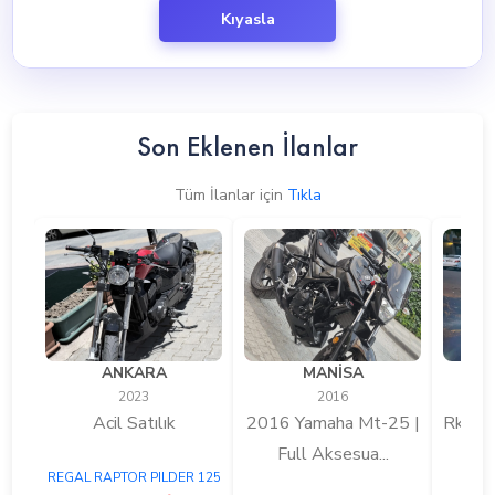
Kıyasla
Son Eklenen İlanlar
Tüm İlanlar için
Tıkla
ANKARA
MANİSA
2023
2016
Acil Satılık
2016 Yamaha Mt-25 |
Rks N
Full Aksesua...
20
REGAL RAPTOR PILDER 125