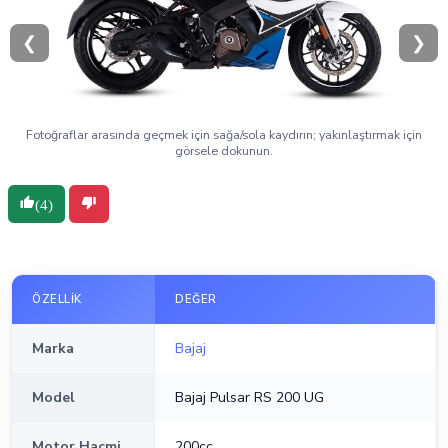
❮
❯
Fotoğraflar arasında geçmek için sağa/sola kaydırın; yakınlaştırmak için
görsele dokunun.
(4)
ÖZELLIK
DEĞER
Marka
Bajaj
Model
Bajaj Pulsar RS 200 UG
Motor Hacmi
200cc