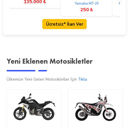
135.000 ₺
Yamaha MT-25
RKS 
250 ₺
Ücretsiz* İlan Ver
Yeni Eklenen Motosikletler
Ülkemize Yeni Gelen Motosikletler İçin
Tıkla