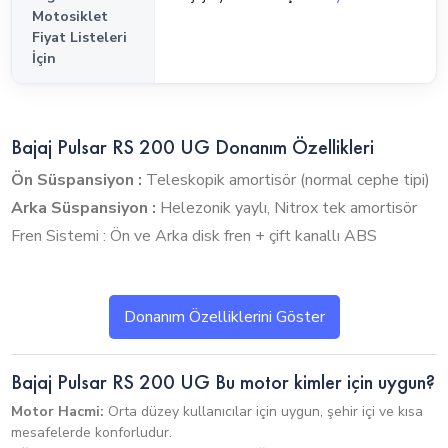
Motosiklet
Fiyat Listeleri
İçin
Bajaj Pulsar RS 200 UG Donanım Özellikleri
Ön Süspansiyon :
Teleskopik amortisör (normal cephe tipi)
Arka Süspansiyon :
Helezonik yaylı, Nitrox tek amortisör
Fren Sistemi : Ön ve Arka disk fren + çift kanallı ABS
Donanım Özelliklerini Göster
Bajaj Pulsar RS 200 UG Sıkça Sorulan Sorular
(SSS)
Bajaj Pulsar RS 200 UG Bu motor kimler için uygun?
Bajaj Pulsar RS 200 UG Kaç CC?
Motor Hacmi:
Orta düzey kullanıcılar için uygun, şehir içi ve kısa
mesafelerde konforludur.
Hacim: 200cc