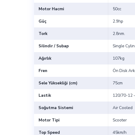
Motor Hacmi
50cc
Güç
2.9hp
Tork
2.8nm.
Silindir / Subap
Single Cylin
Ağırlık
107kg
Fren
Ön Disk Ar
Sele Yüksekliği (cm)
75cm
Lastik
120/70-12 
Soğutma Sistemi
Air Cooled
Motor Tipi
Scooter
Top Speed
45km/h