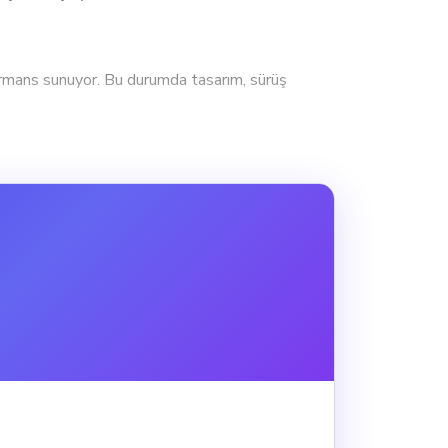
ans sunuyor. Bu durumda tasarım, sürüş
üzey kullanıcılar için şehir içi ve kısa
 dik yokuşlarda üstünlük sağlar. 2024 ARORA
k ve yeterli bir güç sunar.
klet için ekstra bir avantaj olarak
k bu durum onun diğer özelliklerini gölgede