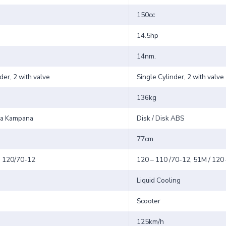
150cc
14.5hp
14nm.
der, 2 with valve
Single Cylinder, 2 with valve
136kg
ka Kampana
Disk / Disk ABS
77cm
- 120/70-12
120 – 110 /70-12, 51M / 120
Liquid Cooling
Scooter
125km/h