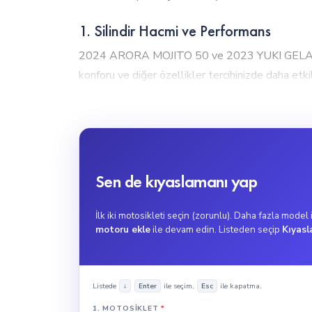
1. Silindir Hacmi ve Performans
2024 ARORA MOJITO 50 ve 2023 YUKI GELATO 15
konforu ve diğer özellikler tercihinizde daha etkil
2023 YUKI GELATO 150, 150cc motor hacmiyle yükse
mesafelerde idealdir.
2. Tork Gücü
2023 YUKI GELATO 150, 14Nm tork gücü ile güçl
Sen de kıyaslamanı yap
MOJITO 50 ise 2.8Nm tork değeri ile şehir içi ku
2023 YUKI GELATO 150, ani hızlanma gerektiren kul
İlk iki motosikleti seçin (zorunlu). Daha fazla model
motoru ekle
ile devam edin. Listeden seçip
Kıyasl
3. Maksimum Hız
2023 YUKI GELATO 150, Scooter türünde, maksimum
Listede
ile seçim,
ile kapatma.
↓
Enter
Esc
düşünülebilir. 2024 ARORA MOJITO 50, Scooter t
1. MOTOSIKLET
*