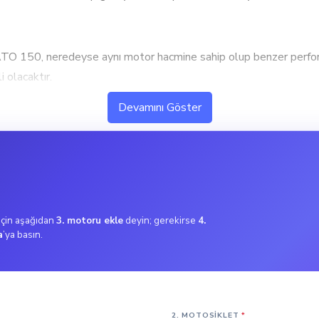
0, neredeyse aynı motor hacmine sahip olup benzer perform
i olacaktır.
k performans ve hızlanma isteyen kullanıcılar için ideal. Orta d
Devamını Göster
ü bir performans sunuyor. Yüksek tork değeri, ani hızlanma ve
llanımda daha dengeli bir sürüş sunar.
lanıcılar için ideal. Bu tork değeri, şehir içi kullanımda ekonomi
 için aşağıdan
3. motoru ekle
deyin; gerekirse
4.
a
’ya basın.
 125 km/h hızına ulaşabiliyor. Hız özelliği bu türde bir motosi
üründe, 45 km/h ile daha düşük bir maksimum hız sunuyor, anca
2. MOTOSIKLET
*