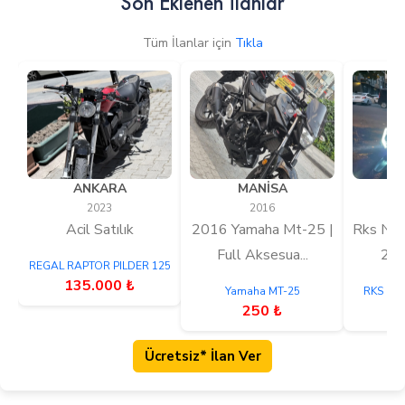
Son Eklenen İlanlar
Tüm İlanlar için
Tıkla
ANKARA
MANİSA
İ
2023
2016
Acil Satılık
2016 Yamaha Mt-25 |
Rks New
Full Aksesua...
202
REGAL RAPTOR PILDER 125
135.000 ₺
Yamaha MT-25
RKS NE
250 ₺
4
Ücretsiz* İlan Ver