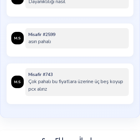
Dayanıklılığı nasıl
Misafir #2599
M.S
asırı pahalı
Misafir #743
Çok pahalı bu fiyatlara üzerine üç beş koyup
M.S
pcx alırız