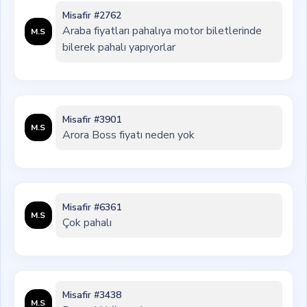
Misafir #2762
Araba fiyatları pahalıya motor biletlerinde
M.S
bilerek pahalı yapıyorlar
Misafir #3901
M.S
Arora Boss fiyatı neden yok
Misafir #6361
M.S
Çok pahalı
Misafir #3438
M.S