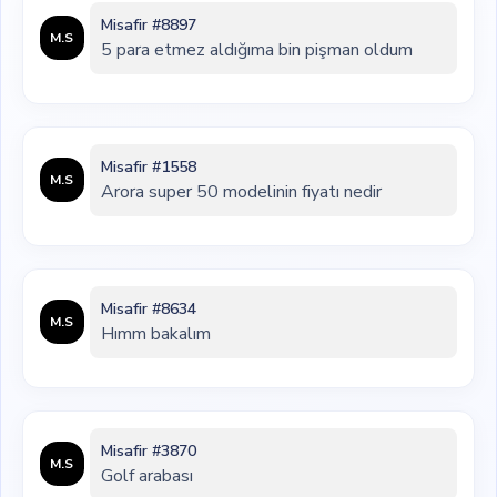
Misafir #8897
M.S
5 para etmez aldığıma bin pişman oldum
Misafir #1558
M.S
Arora super 50 modelinin fiyatı nedir
Misafir #8634
M.S
Hımm bakalım
Misafir #3870
M.S
Golf arabası