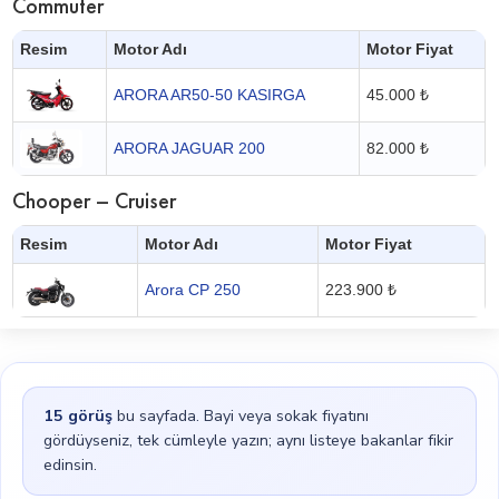
Commuter
Resim
Motor Adı
Motor Fiyat
ARORA AR50-50 KASIRGA
45.000 ₺
ARORA JAGUAR 200
82.000 ₺
Chooper – Cruiser
Resim
Motor Adı
Motor Fiyat
Arora CP 250
223.900 ₺
15
görüş
bu sayfada. Bayi veya sokak fiyatını
gördüyseniz, tek cümleyle yazın; aynı listeye bakanlar fikir
edinsin.