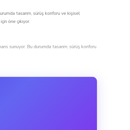
umda tasarım, sürüş konforu ve kişisel
çin öne çıkıyor.
s sunuyor. Bu durumda tasarım, sürüş konforu
del, yeni başlayanlar ve şehir içi kullanım için
yor. 2025 Honda PCX125 DX, 11.7Nm ile biraz
k ve yeterli bir güç sunar.