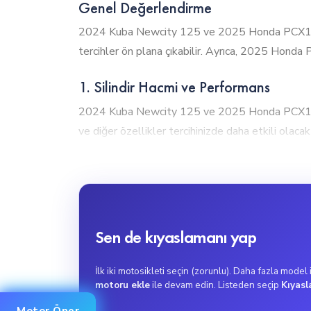
Genel Değerlendirme
2024 Kuba Newcity 125 ve 2025 Honda PCX125 DX
tercihler ön plana çıkabilir. Ayrıca, 2025 Honda 
1. Silindir Hacmi ve Performans
2024 Kuba Newcity 125 ve 2025 Honda PCX125 D
ve diğer özellikler tercihinizde daha etkili olacakt
2024 Kuba Newcity 125, 125cc motor hacmiyle yüks
mükemmel bir seçenektir.
2. Tork Gücü
2024 Kuba Newcity 125 ve 2025 Honda PCX125 D
Sen de kıyaslamanı yap
daha güçlü bir çekiş gücüne sahip. Bu, özellikle 
2025 Honda PCX125 DX, ani hızlanma gerektiren kul
İlk iki motosikleti seçin (zorunlu). Daha fazla model
motoru ekle
ile devam edin. Listeden seçip
Kıyasl
3. Maksimum Hız