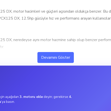
, motor hacimleri ve güçleri açısından oldukça benzer. Bu dur
PCX125 DX, 12.5hp gücüyle hız ve performans arayan kullanıcılar i
X, neredeyse aynı motor hacmine sahip olup benzer performan
ır.
ek performans ve hızlanma isteyen kullanıcılar için ideal. Bu mo
Devamını Göster
X, tork değerleri açısından birbirine yakın performans sunu
hızlanma gerektiren durumlarda avantaj sağlayabilir.
lanıcılar için ideal. Bu tork değeri, şehir içi kullanımda ekonomi
 için aşağıdan
3. motoru ekle
deyin; gerekirse
4.
a
’ya basın.