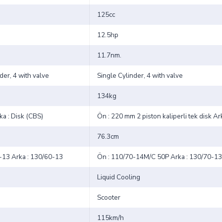
125cc
12.5hp
11.7nm.
der, 4 with valve
Single Cylinder, 4 with valve
134kg
ka : Disk (CBS)
Ön : 220 mm 2 piston kaliperli tek disk Ar
76.3cm
-13 Arka : 130/60-13
Ön : 110/70-14M/C 50P Arka : 130/70-1
Liquid Cooling
Scooter
115km/h