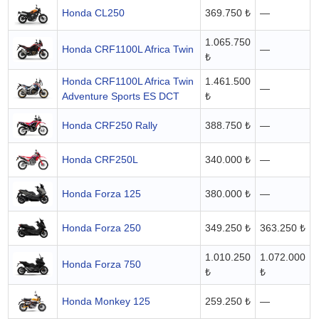
Honda CL250
369.750 ₺
—
1.065.750
Honda CRF1100L Africa Twin
—
₺
Honda CRF1100L Africa Twin
1.461.500
—
Adventure Sports ES DCT
₺
Honda CRF250 Rally
388.750 ₺
—
Honda CRF250L
340.000 ₺
—
Honda Forza 125
380.000 ₺
—
Honda Forza 250
349.250 ₺
363.250 ₺
1.010.250
1.072.000
Honda Forza 750
₺
₺
Honda Monkey 125
259.250 ₺
—