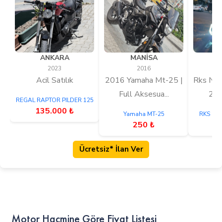
ANKARA
MANİSA
İ
2023
2016
Acil Satılık
2016 Yamaha Mt-25 |
Rks New
Full Aksesua...
202
REGAL RAPTOR PILDER 125
135.000 ₺
Yamaha MT-25
RKS NE
250 ₺
4
Ücretsiz* İlan Ver
Motor Hacmine Göre Fiyat Listesi