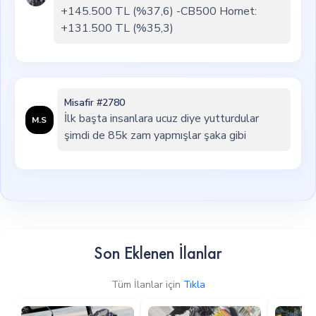
+145.500 TL (%37,6) -CB500 Hornet:
+131.500 TL (%35,3)
Misafir #2780
İlk başta insanlara ucuz diye yutturdular
M.S
şimdi de 85k zam yapmışlar şaka gibi
Son Eklenen İlanlar
Tüm İlanlar için
Tıkla