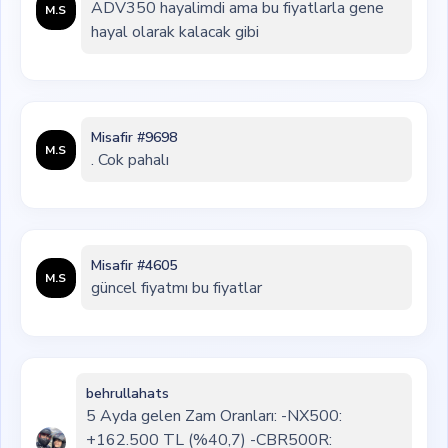
ADV350 hayalimdi ama bu fiyatlarla gene
M.S
hayal olarak kalacak gibi
Misafir #9698
M.S
. Cok pahalı
Misafir #4605
M.S
güncel fiyatmı bu fiyatlar
behrullahats
5 Ayda gelen Zam Oranları: -NX500:
+162.500 TL (%40,7) -CBR500R: