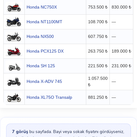
Honda NC750X
753.500 ₺
830.000 ₺
Honda NT1100MT
108.700 ₺
—
Honda NX500
607.750 ₺
—
Honda PCX125 DX
263.750 ₺
189.000 ₺
Honda SH 125
221.500 ₺
231.000 ₺
1.057.500
Honda X-ADV 745
—
₺
Honda XL75O Transalp
881.250 ₺
—
7
görüş
bu sayfada. Bayi veya sokak fiyatını gördüyseniz,