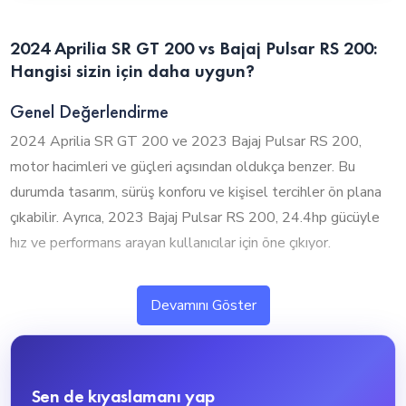
2024 Aprilia SR GT 200 vs Bajaj Pulsar RS 200:
Hangisi sizin için daha uygun?
Genel Değerlendirme
2024 Aprilia SR GT 200 ve 2023 Bajaj Pulsar RS 200,
motor hacimleri ve güçleri açısından oldukça benzer. Bu
durumda tasarım, sürüş konforu ve kişisel tercihler ön plana
çıkabilir. Ayrıca, 2023 Bajaj Pulsar RS 200, 24.4hp gücüyle
hız ve performans arayan kullanıcılar için öne çıkıyor.
1. Silindir Hacmi ve Performans
Devamını Göster
2024 Aprilia SR GT 200 ve 2023 Bajaj Pulsar RS 200,
neredeyse aynı motor hacmine sahip olup benzer performans
sunuyor. Bu durumda tasarım, sürüş konforu ve diğer
Sen de kıyaslamanı yap
özellikler tercihinizde daha etkili olacaktır.