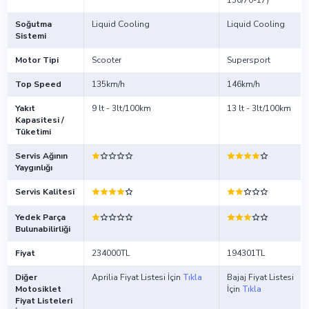
130/70-17)
Soğutma
Liquid Cooling
Liquid Cooling
Sistemi
Motor Tipi
Scooter
Supersport
Top Speed
135km/h
146km/h
Yakıt
9 lt - 3lt/100km
13 lt - 3lt/100km
Kapasitesi /
Tüketimi
Servis Ağının
Yaygınlığı
Servis Kalitesi
Yedek Parça
Bulunabilirliği
Fiyat
234000TL
194301TL
Diğer
Aprilia Fiyat Listesi İçin
Tıkla
Bajaj Fiyat Listesi
Motosiklet
İçin
Tıkla
Fiyat Listeleri