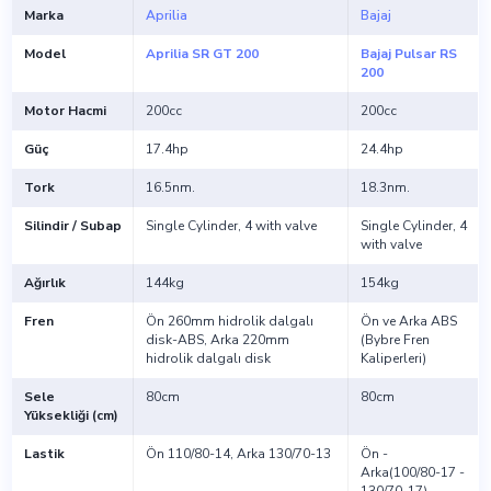
Marka
Aprilia
Bajaj
Model
Aprilia SR GT 200
Bajaj Pulsar RS
200
Motor Hacmi
200cc
200cc
Güç
17.4hp
24.4hp
Tork
16.5nm.
18.3nm.
Silindir / Subap
Single Cylinder, 4 with valve
Single Cylinder, 4
with valve
Ağırlık
144kg
154kg
Fren
Ön 260mm hidrolik dalgalı
Ön ve Arka ABS
disk-ABS, Arka 220mm
(Bybre Fren
hidrolik dalgalı disk
Kaliperleri)
Sele
80cm
80cm
Yüksekliği (cm)
Lastik
Ön 110/80-14, Arka 130/70-13
Ön -
Arka(100/80-17 -