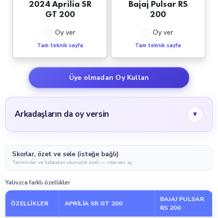
2024 Aprilia SR
Bajaj Pulsar RS
GT 200
200
Oy ver
Oy ver
Tam teknik sayfa
Tam teknik sayfa
Üye olmadan Oy Kullan
Arkadaşların da oy versin
▾
Skorlar, özet ve sele (isteğe bağlı)
Tahminler ve tablodan otomatik özet — istersen aç.
Yalnızca farklı özellikler
BAJAJ PULSAR
ÖZELLIKLER
APRILIA SR GT 200
RS 200