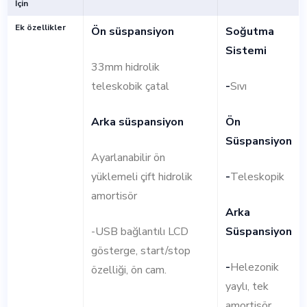
İçin
Ek özellikler
Ön süspansiyon
Soğutma
Sistemi
33mm hidrolik
teleskobik çatal
-
Sıvı
Arka süspansiyon
Ön
Süspansiyon
Ayarlanabilir ön
yüklemeli çift hidrolik
-
Teleskopik
amortisör
Arka
-USB bağlantılı LCD
Süspansiyon
gösterge, start/stop
-
Helezonik
özelliği, ön cam.
yaylı, tek
amortisör