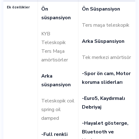
Ek özellikler
Ön
Ön Süspansiyon
süspansiyon
Ters maşa teleskopik
KYB
Arka Süspansiyon
Teleskopik
Ters Maşa
Tek merkezi amörtisör
amörtisörler
-Spor ön cam, Motor
Arka
koruma sliderları
süspansiyon
-Euro5, Kaydırmalı
Teleskopik coil
Debriyaj
spring oil
damped
-Hayalet gösterge,
Bluetooth ve
-Full renkli