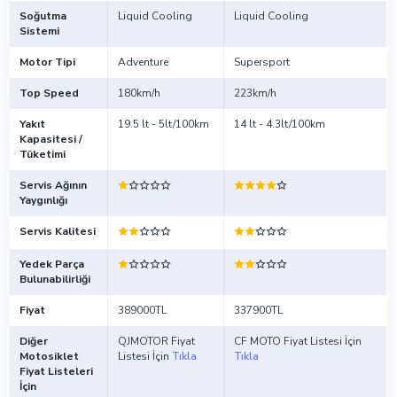
Soğutma
Liquid Cooling
Liquid Cooling
Sistemi
Motor Tipi
Adventure
Supersport
Top Speed
180km/h
223km/h
Yakıt
19.5 lt - 5lt/100km
14 lt - 4.3lt/100km
Kapasitesi /
Tüketimi
Servis Ağının
Yaygınlığı
Servis Kalitesi
Yedek Parça
Bulunabilirliği
Fiyat
389000TL
337900TL
Diğer
QJMOTOR Fiyat
CF MOTO Fiyat Listesi İçin
Motosiklet
Listesi İçin
Tıkla
Tıkla
Fiyat Listeleri
İçin