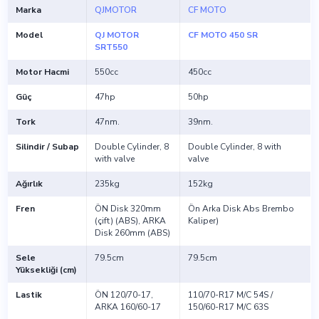
Marka
QJMOTOR
CF MOTO
Model
QJ MOTOR
CF MOTO 450 SR
SRT550
Motor Hacmi
550cc
450cc
Güç
47hp
50hp
Tork
47nm.
39nm.
Silindir / Subap
Double Cylinder, 8
Double Cylinder, 8 with
with valve
valve
Ağırlık
235kg
152kg
Fren
ÖN Disk 320mm
Ön Arka Disk Abs Brembo
(çift) (ABS), ARKA
Kaliper)
Disk 260mm (ABS)
Sele
79.5cm
79.5cm
Yüksekliği (cm)
Lastik
ÖN 120/70-17,
110/70-R17 M/C 54S /
ARKA 160/60-17
150/60-R17 M/C 63S