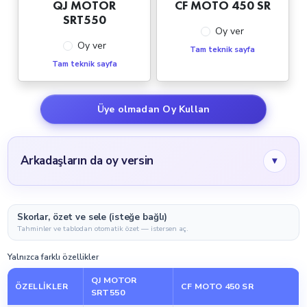
QJ MOTOR
CF MOTO 450 SR
SRT550
Oy ver
Oy ver
Tam teknik sayfa
Tam teknik sayfa
Üye olmadan Oy Kullan
Arkadaşların da oy versin
▾
Skorlar, özet ve sele (isteğe bağlı)
Tahminler ve tablodan otomatik özet — istersen aç.
Yalnızca farklı özellikler
QJ MOTOR
ÖZELLIKLER
CF MOTO 450 SR
SRT550