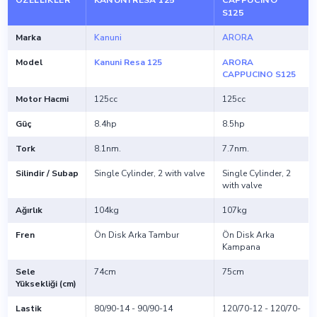
ÖZELLIKLER
KANUNI RESA 125
CAPPUCINO
S125
Marka
Kanuni
ARORA
Model
Kanuni Resa 125
ARORA
CAPPUCINO S125
Motor Hacmi
125cc
125cc
Güç
8.4hp
8.5hp
Tork
8.1nm.
7.7nm.
Silindir / Subap
Single Cylinder, 2 with valve
Single Cylinder, 2
with valve
Ağırlık
104kg
107kg
Fren
Ön Disk Arka Tambur
Ön Disk Arka
Kampana
Sele
74cm
75cm
Yüksekliği (cm)
Lastik
80/90-14 - 90/90-14
120/70-12 - 120/70-