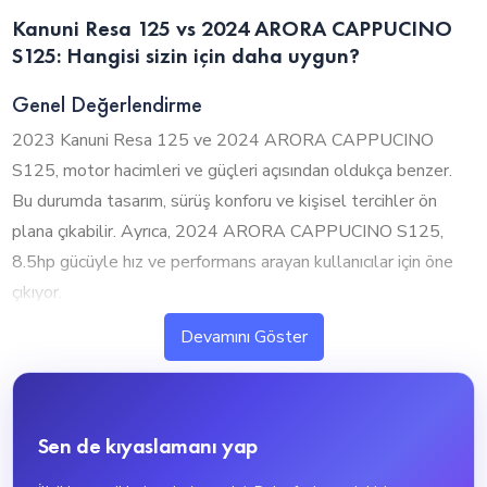
Kanuni Resa 125 vs 2024 ARORA CAPPUCINO
S125: Hangisi sizin için daha uygun?
Genel Değerlendirme
2023 Kanuni Resa 125 ve 2024 ARORA CAPPUCINO
S125, motor hacimleri ve güçleri açısından oldukça benzer.
Bu durumda tasarım, sürüş konforu ve kişisel tercihler ön
plana çıkabilir. Ayrıca, 2024 ARORA CAPPUCINO S125,
8.5hp gücüyle hız ve performans arayan kullanıcılar için öne
çıkıyor.
Devamını Göster
1. Silindir Hacmi ve Performans
2023 Kanuni Resa 125 ve 2024 ARORA CAPPUCINO
S125, neredeyse aynı motor hacmine sahip olup benzer
Sen de kıyaslamanı yap
performans sunuyor. Bu durumda tasarım, sürüş konforu ve
diğer özellikler tercihinizde daha etkili olacaktır.