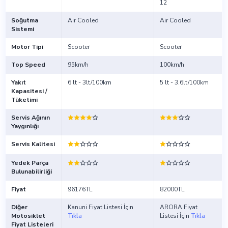
12
Soğutma
Air Cooled
Air Cooled
Sistemi
Motor Tipi
Scooter
Scooter
Top Speed
95km/h
100km/h
Yakıt
6 lt - 3lt/100km
5 lt - 3.6lt/100km
Kapasitesi /
Tüketimi
Servis Ağının
Yaygınlığı
Servis Kalitesi
Yedek Parça
Bulunabilirliği
Fiyat
96176TL
82000TL
Diğer
Kanuni Fiyat Listesi İçin
ARORA Fiyat
Motosiklet
Tıkla
Listesi İçin
Tıkla
Fiyat Listeleri