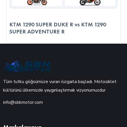
hızlanma kabiliyeti sayesinde daha sportif veya agresif sürüş
stiline uygun olabilir. Diğer yandan 2023 Mondial 50
Turismo, daha kompakt yapısı ile yeni başlayan sürücüler
KTM 1290 SUPER DUKE R vs KTM 1290
SUPER ADVENTURE R
veya günlük kullanım odaklı kullanıcılar için daha mantıklı bir
seçenek sunabilir. Son kararı verirken, sadece teknik verilere
değil, kullanım amacınıza, sürüş alışkanlıklarınıza ve
motosikleti nerede kullanacağınızı göz önünde
bulundurmanız önemlidir.
Tüm tutku göğsümüze vuran rüzgarla başladı. Motosiklet
kültürünü ülkemizde yaygınlaştırmak vizyonumuzdur.
info@sbkmotor.com