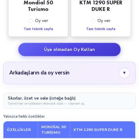
Mondial 50
KTM 1290 SUPER
Turismo
DUKE R
Oy ver
Oy ver
Tam teknik sayfa
Tam teknik sayfa
Üye olmadan Oy Kullan
Arkadaşların da oy versin
▾
Skorlar, özet ve sele (isteğe bağlı)
Tahminler ve tablodan otomatik özet — istersen aç.
Yalnızca farklı özellikler
MONDIAL 50
ÖZELLIKLER
KTM 1290 SUPER DUKE R
TURISMO