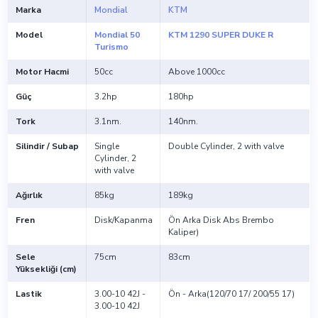
Marka
Mondial
KTM
Model
Mondial 50
KTM 1290 SUPER DUKE R
Turismo
Motor Hacmi
50cc
Above 1000cc
Güç
3.2hp
180hp
Tork
3.1nm.
140nm.
Silindir / Subap
Single
Double Cylinder, 2 with valve
Cylinder, 2
with valve
Ağırlık
85kg
189kg
Fren
Disk/Kapanma
Ön Arka Disk Abs Brembo
Kaliper)
Sele
75cm
83cm
Yüksekliği (cm)
Lastik
3.00-10 42J -
Ön - Arka(120/70 17/ 200/55 17)
3.00-10 42J