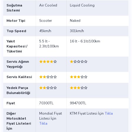
Soğutma
Air Cooled
Liquid Cooling
Sistemi
Motor Tipi
Scooter
Naked
Top Speed
45km/h
301km/h
Yakıt
5.5 lt -
16 lt - 6.1lt/100km
Kapasitesi /
2.3lt/100km
Tüketimi
Servis Ağının
Yaygınlığı
Servis Kalitesi
Yedek Parça
Bulunabilirliği
Fiyat
70300TL
994700TL
Diğer
Mondial Fiyat
KTM Fiyat Listesi İçin
Tıkla
Motosiklet
Listesi İçin
Fiyat Listeleri
Tıkla
İçin