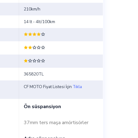
210km/h
14 lt - 4lt/100km
365820TL
CF MOTO Fiyat Listesi İçin
Tıkla
Ön süspansiyon
37mm ters maşa amörtisörler