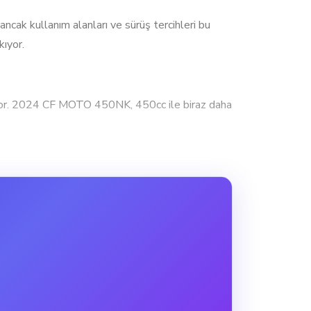
k kullanım alanları ve sürüş tercihleri bu
kıyor.
or. 2024 CF MOTO 450NK, 450cc ile biraz daha
imli sürücüler için uzun yolculuklarda tercih
ik yokuşlarda üstünlük sağlar. 2023 KTM 250
 ve yeterli bir güç sunar.