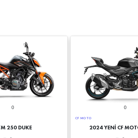
0
0
CF MOTO
TM 250 DUKE
2024 YENİ CF MO