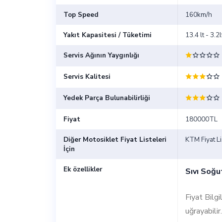
Top Speed
160km/h
Yakıt Kapasitesi / Tüketimi
13.4 lt - 3.
Servis Ağının Yaygınlığı
Servis Kalitesi
Yedek Parça Bulunabilirliği
Fiyat
180000TL
Diğer Motosiklet Fiyat Listeleri
KTM Fiyat Li
İçin
Ek özellikler
Sıvı Soğu
Fiyat Bilg
uğrayabilir