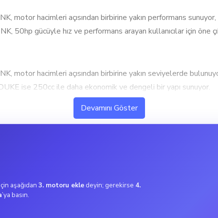
r hacimleri açısından birbirine yakın performans sunuyor, anca
, 50hp gücüyle hız ve performans arayan kullanıcılar için öne çı
tor hacimleri açısından birbirine yakın seviyelerde bulunuy
UKE ise 250cc ile daha ekonomik ve dengeli bir yapı sunuyor.
k performans ve hızlanma isteyen kullanıcılar için ideal. Deney
Devamını Göster
bir performans sunuyor. Yüksek tork değeri, ani hızlanma ve d
da daha dengeli bir sürüş sunar.
nıcılar için ideal. Bu tork değeri, şehir içi kullanımda ekonomik
 için aşağıdan
3. motoru ekle
deyin; gerekirse
4.
a
’ya basın.