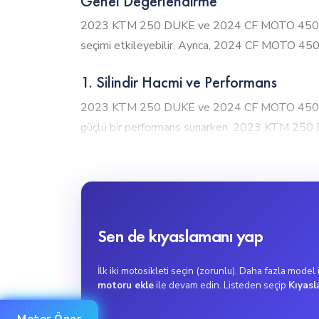
Genel Değerlendirme
2023 KTM 250 DUKE ve 2024 CF MOTO 450NK, moto
seçimi etkileyebilir. Ayrıca, 2024 CF MOTO 450NK
1. Silindir Hacmi ve Performans
2023 KTM 250 DUKE ve 2024 CF MOTO 450NK, mo
güçlü bir performans sunarken, 2023 KTM 250 D
2024 CF MOTO 450NK, 450cc motor hacmiyle yükse
edilebilir.
2. Tork Gücü
2024 CF MOTO 450NK, 39Nm tork gücü ile güçlü 
Sen de kıyaslamanı yap
DUKE ise 24Nm tork değeri ile şehir içi kullanım
2024 CF MOTO 450NK, ani hızlanma gerektiren kulla
İlk iki motosikleti seçin (zorunlu). Daha fazla model
motoru ekle
ile devam edin. Listeden seçip
Kıyasl
3. Maksimum Hız