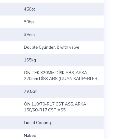
450cc
50hp
39nm.
Double Cylinder, 8 with valve
165kg
ÖN TEK 320MM DİSK ABS, ARKA
220mm DİSK ABS (J.JUAN KALİPERLER)
79.5cm
ÖN 110/70-R17 CST AS5, ARKA
150/60-R17 CST AS5
Liquid Cooling
Naked