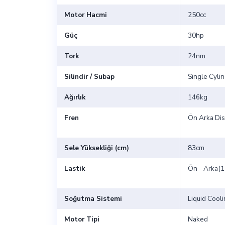
Motor Hacmi
250cc
Güç
30hp
Tork
24nm.
Silindir / Subap
Single Cylin
Ağırlık
146kg
Fren
Ön Arka Di
Sele Yüksekliği (cm)
83cm
Lastik
Ön - Arka(1
Soğutma Sistemi
Liquid Cool
Motor Tipi
Naked