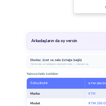
T
Arkadaşların da oy versin
Skorlar, özet ve sele (isteğe bağlı)
Tahminler ve tablodan otomatik özet — istersen aç.
Yalnızca farklı özellikler
ÖZELLIKLER
KTM 250 D
Marka
KTM
Model
KTM 250 