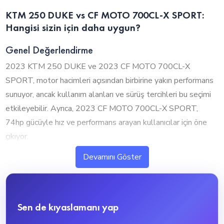
KTM 250 DUKE vs CF MOTO 700CL-X SPORT:
Hangisi sizin için daha uygun?
Genel Değerlendirme
2023 KTM 250 DUKE ve 2023 CF MOTO 700CL-X
SPORT, motor hacimleri açısından birbirine yakın performans
sunuyor, ancak kullanım alanları ve sürüş tercihleri bu seçimi
etkileyebilir. Ayrıca, 2023 CF MOTO 700CL-X SPORT,
74hp gücüyle hız ve performans arayan kullanıcılar için öne
çıkıyor.
Devamını Göster
1. Silindir Hacmi ve Performans
2023 KTM 250 DUKE ve 2023 CF MOTO 700CL-X
SPORT, motor hacimleri açısından birbirine yakın seviyelerde
Sen de kıyaslamanı yap
bulunuyor. 2023 CF MOTO 700CL-X SPORT, 700cc ile
biraz daha güçlü bir performans sunarken, 2023 KTM 250