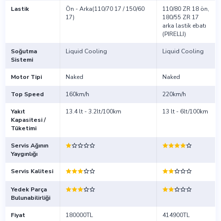
Lastik
Ön - Arka(110/70 17 / 150/60
110/80 ZR 18 ön,
17)
180/55 ZR 17
arka lastik ebatı
(PIRELLI)
Soğutma
Liquid Cooling
Liquid Cooling
Sistemi
Motor Tipi
Naked
Naked
Top Speed
160km/h
220km/h
Yakıt
13.4 lt - 3.2lt/100km
13 lt - 6lt/100km
Kapasitesi /
Tüketimi
Servis Ağının
Yaygınlığı
Servis Kalitesi
Yedek Parça
Bulunabilirliği
Fiyat
180000TL
414900TL