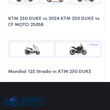
sunabilir. Son kararı verirken, sadece teknik verilere değil,
kullanım amacınıza, sürüş alışkanlıklarınıza ve motosikleti
KTM 250 DUKE vs 2024 KTM 250 DUKE vs
nerede kullanacağınızı göz önünde bulundurmanız önemlidir.
CF MOTO 250SR
2 moto
Mondial 125 Strada vs KTM 250 DUKE