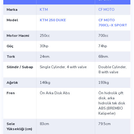
Marka
KTM
CF MOTO
Model
KTM 250 DUKE
CF MOTO
700CL-X SPORT
Motor Hacmi
250cc
700cc
Güç
30hp
74hp
Tork
24nm.
68nm.
Silindir / Subap
Single Cylinder, 4 with valve
Double Cylinder,
8 with valve
Ağırlık
146kg
193kg
Fren
Ön Arka Disk Abs
Ön hidrolik çift
disk, arka
hidrolik tek disk
ABS (BREMBO
Kaliperler)
Sele
83cm
79.5cm
Yüksekliği (cm)