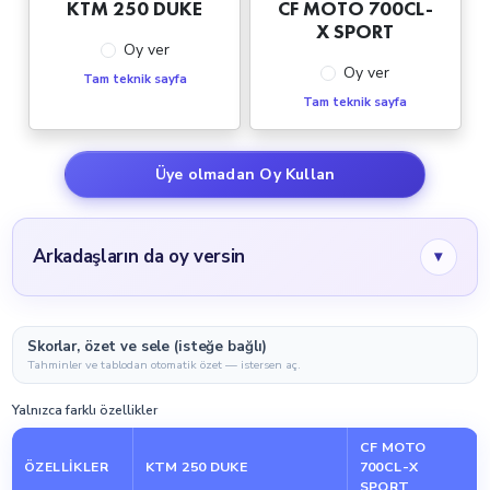
KTM 250 DUKE
CF MOTO 700CL-
X SPORT
Oy ver
Oy ver
Tam teknik sayfa
Tam teknik sayfa
Üye olmadan Oy Kullan
Arkadaşların da oy versin
▾
Skorlar, özet ve sele (isteğe bağlı)
Tahminler ve tablodan otomatik özet — istersen aç.
Yalnızca farklı özellikler
CF MOTO
ÖZELLIKLER
KTM 250 DUKE
700CL-X
SPORT