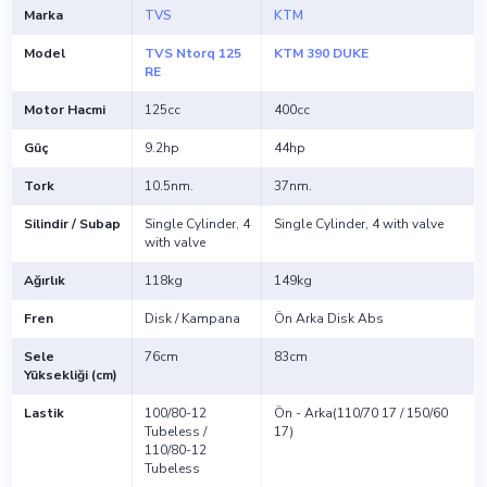
Marka
TVS
KTM
Model
TVS Ntorq 125
KTM 390 DUKE
RE
Motor Hacmi
125cc
400cc
Güç
9.2hp
44hp
Tork
10.5nm.
37nm.
Silindir / Subap
Single Cylinder, 4
Single Cylinder, 4 with valve
with valve
Ağırlık
118kg
149kg
Fren
Disk / Kampana
Ön Arka Disk Abs
Sele
76cm
83cm
Yüksekliği (cm)
Lastik
100/80-12
Ön - Arka(110/70 17 / 150/60
Tubeless /
17)
110/80-12
Tubeless