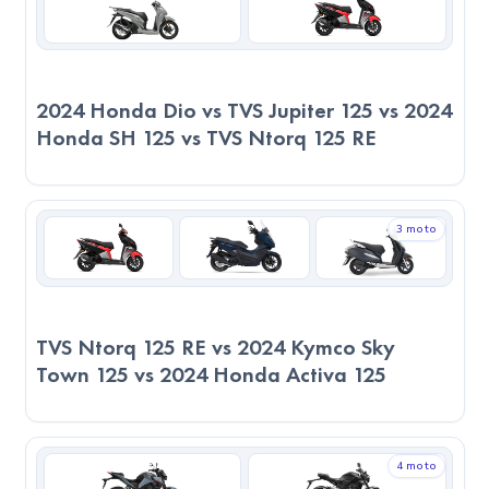
kabiliyeti sayesinde daha sportif veya agresif sürüş stiline
uygun olabilir. Diğer yandan 2023 TVS Ntorq 125 RE, daha
kompakt yapısı ile yeni başlayan sürücüler veya günlük
2024 Honda Dio vs TVS Jupiter 125 vs 2024
kullanım odaklı kullanıcılar için daha mantıklı bir seçenek
Honda SH 125 vs TVS Ntorq 125 RE
sunabilir. Son kararı verirken, sadece teknik verilere değil,
kullanım amacınıza, sürüş alışkanlıklarınıza ve motosikleti
nerede kullanacağınızı göz önünde bulundurmanız önemlidir.
3 moto
TVS Ntorq 125 RE vs 2024 Kymco Sky
Town 125 vs 2024 Honda Activa 125
4 moto