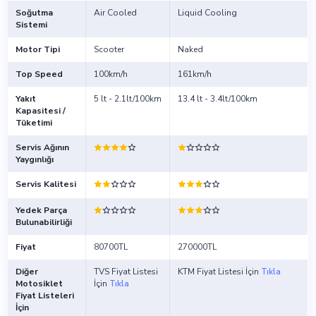
Soğutma
Air Cooled
Liquid Cooling
Sistemi
Motor Tipi
Scooter
Naked
Top Speed
100km/h
161km/h
Yakıt
5 lt - 2.1lt/100km
13.4 lt - 3.4lt/100km
Kapasitesi /
Tüketimi
Servis Ağının
Yaygınlığı
Servis Kalitesi
Yedek Parça
Bulunabilirliği
Fiyat
80700TL
270000TL
Diğer
TVS Fiyat Listesi
KTM Fiyat Listesi İçin
Tıkla
Motosiklet
İçin
Tıkla
Fiyat Listeleri
İçin