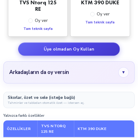
TVS Ntorq 125
KTM 390 DUKE
RE
Oy ver
Oy ver
Tam teknik sayfa
Tam teknik sayfa
Üye olmadan Oy Kullan
Arkadaşların da oy versin
▾
Skorlar, özet ve sele (isteğe bağlı)
Tahminler ve tablodan otomatik özet — istersen aç.
Yalnızca farklı özellikler
TVS NTORQ
ÖZELLIKLER
KTM 390 DUKE
125 RE