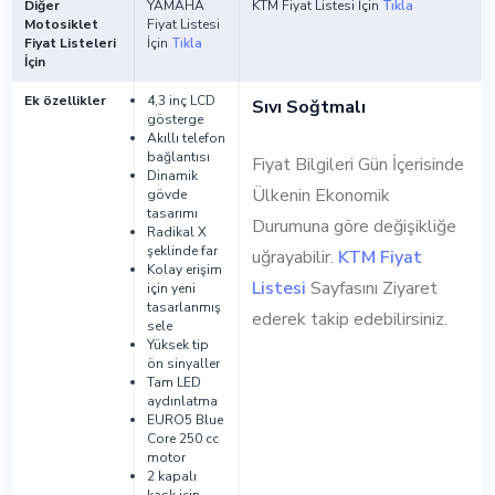
Diğer
YAMAHA
KTM Fiyat Listesi İçin
Tıkla
Motosiklet
Fiyat Listesi
Fiyat Listeleri
İçin
Tıkla
İçin
Ek özellikler
4,3 inç LCD
Sıvı Soğtmalı
gösterge
Akıllı telefon
bağlantısı
Fiyat Bilgileri Gün İçerisinde
Dinamik
Ülkenin Ekonomik
gövde
tasarımı
Durumuna göre değişikliğe
Radikal X
şeklinde far
uğrayabilir.
KTM Fiyat
Kolay erişim
Listesi
Sayfasını Ziyaret
için yeni
tasarlanmış
ederek takip edebilirsiniz.
sele
Yüksek tip
ön sinyaller
Tam LED
aydınlatma
EURO5 Blue
Core 250 cc
motor
2 kapalı