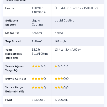
Lastik
120/70-15,
Ön - Arka(110/70 17 / 150/60 17)
140/70-14
Soğutma
Liquid
Liquid Cooling
Sistemi
Cooling
Motor Tipi
Scooter
Naked
Top Speed
158km/h
161km/h
Yakıt
13.2 lt -
13.4 lt - 3.4lt/100km
Kapasitesi /
3.1lt/100km
Tüketimi
Servis Ağının
Yaygınlığı
Servis Kalitesi
Yedek Parça
Bulunabilirliği
Fiyat
383000TL
270000TL