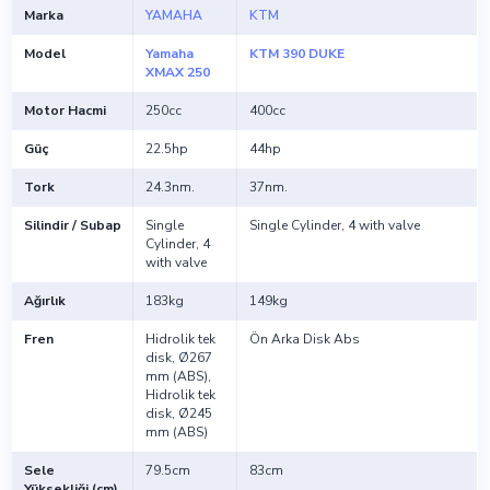
Marka
YAMAHA
KTM
Model
Yamaha
KTM 390 DUKE
XMAX 250
Motor Hacmi
250cc
400cc
Güç
22.5hp
44hp
Tork
24.3nm.
37nm.
Silindir / Subap
Single
Single Cylinder, 4 with valve
Cylinder, 4
with valve
Ağırlık
183kg
149kg
Fren
Hidrolik tek
Ön Arka Disk Abs
disk, Ø267
mm (ABS),
Hidrolik tek
disk, Ø245
mm (ABS)
Sele
79.5cm
83cm
Yüksekliği (cm)