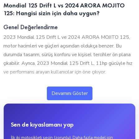
Mondial 125 Drift L vs 2024 ARORA MOJITO
125: Hangisi sizin için daha uygun?
Genel Değerlendirme
2023 Mondial 125 Drift L ve 2024 ARORA MOJITO 125,
motor hacimleri ve güçleri açısından oldukça benzer. Bu
durumda tasarım, sürüş konforu ve kişisel tercihler ön plana
çıkabilir. Ayrıca, 2023 Mondial 125 Drift L, 11hp gücüyle hız
ve performans arayan kullanıcılar için öne çıkıyor.
1. Silindir Hacmi ve Performans
Devamını Göster
2023 Mondial 125 Drift L ve 2024 ARORA MOJITO 125,
neredeyse aynı motor hacmine sahip olup benzer performans
sunuyor. Bu durumda tasarım, sürüş konforu ve diğer
Sen de kıyaslamanı yap
özellikler tercihinizde daha etkili olacaktır.
2023 Mondial 125 Drift L, 125cc motor hacmiyle yüksek
İlk iki motosikleti seçin (zorunlu). Daha fazla model için