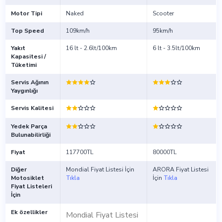
Motor Tipi
Naked
Scooter
Top Speed
109km/h
95km/h
Yakıt
16 lt - 2.6lt/100km
6 lt - 3.5lt/100km
Kapasitesi /
Tüketimi
Servis Ağının
Yaygınlığı
Servis Kalitesi
Yedek Parça
Bulunabilirliği
Fiyat
117700TL
80000TL
Diğer
Mondial Fiyat Listesi İçin
ARORA Fiyat Listesi
Motosiklet
Tıkla
İçin
Tıkla
Fiyat Listeleri
İçin
Ek özellikler
Mondial Fiyat Listesi