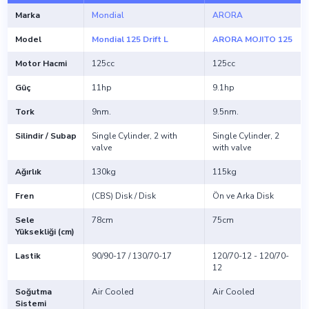
Marka
Mondial
ARORA
Model
Mondial 125 Drift L
ARORA MOJITO 125
Motor Hacmi
125cc
125cc
Güç
11hp
9.1hp
Tork
9nm.
9.5nm.
Silindir / Subap
Single Cylinder, 2 with
Single Cylinder, 2
valve
with valve
Ağırlık
130kg
115kg
Fren
(CBS) Disk / Disk
Ön ve Arka Disk
Sele
78cm
75cm
Yüksekliği (cm)
Lastik
90/90-17 / 130/70-17
120/70-12 - 120/70-
12
Soğutma
Air Cooled
Air Cooled
Sistemi