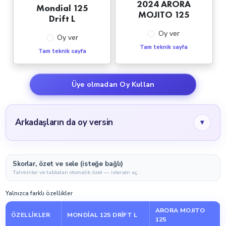
2024 ARORA
Mondial 125
MOJITO 125
Drift L
Oy ver
Oy ver
Tam teknik sayfa
Tam teknik sayfa
Üye olmadan Oy Kullan
Arkadaşların da oy versin
▾
Skorlar, özet ve sele (isteğe bağlı)
Tahminler ve tablodan otomatik özet — istersen aç.
Yalnızca farklı özellikler
ARORA MOJITO
ÖZELLIKLER
MONDIAL 125 DRIFT L
125