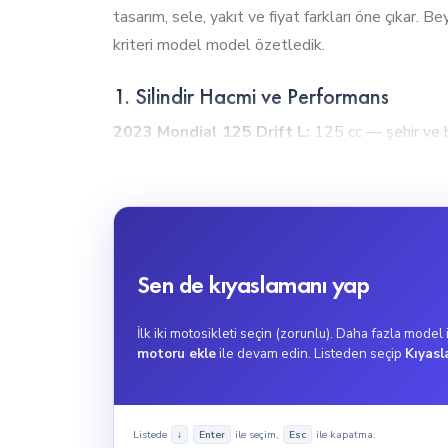
tasarım, sele, yakıt ve fiyat farkları öne çık
kriteri model model özetledik.
1. Silindir Hacmi ve Performans
2023 Mondial 125 Drift L:
125 cc — şehir ve 
125 cc — şehir ve başlangıç dostu. En yüksek
süspansiyon ve sürüş pozisyonu ile netleşir.
2. Tork Gücü
2023 Mondial 125 Drift L:
9 Nm.
2023 AROR
Sen de kıyaslamanı yap
çekişi ve yüklü kalkışlarda bu modeller öne çıkar. 
İlk iki motosikleti seçin (zorunlu). Daha fazla model
3. Maksimum Hız
motoru ekle
ile devam edin. Listeden seçip
Kıyasl
2023 Mondial 125 Drift L:
109 km/h (Naked)
2023 ARORA ARS200; günlük kullanımda yasal limi
Listede
ile seçim,
ile kapatma.
↓
Enter
Esc