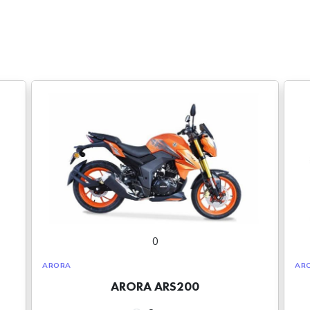
0
ARORA
AR
ARORA ARS200