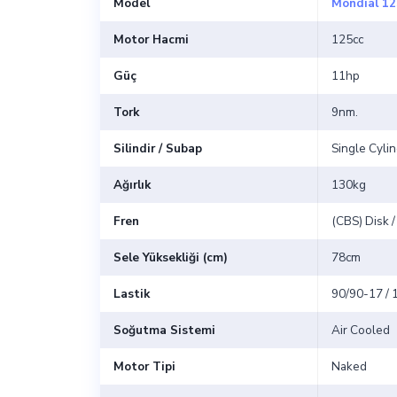
Model
Mondial 12
Motor Hacmi
125cc
Güç
11hp
Tork
9nm.
Silindir / Subap
Single Cylin
Ağırlık
130kg
Fren
(CBS) Disk /
Sele Yüksekliği (cm)
78cm
Lastik
90/90-17 / 
Soğutma Sistemi
Air Cooled
Motor Tipi
Naked