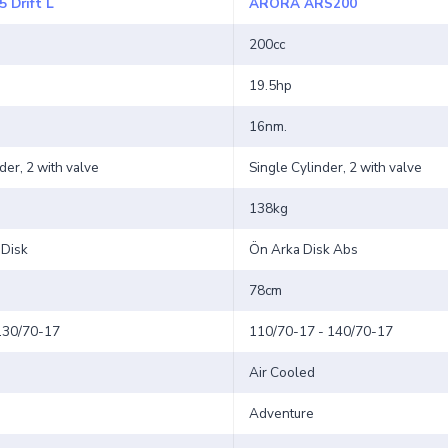
5 Drift L
ARORA ARS200
200cc
19.5hp
16nm.
der, 2 with valve
Single Cylinder, 2 with valve
138kg
 Disk
Ön Arka Disk Abs
78cm
130/70-17
110/70-17 - 140/70-17
Air Cooled
Adventure