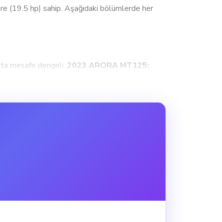
re (19.5 hp) sahip. Aşağıdaki bölümlerde her
ta mesafe dengeli.
2023 ARORA MT125:
iken; tam kullanım senaryonu sele,
ek tork 2023 ARORA ARS200; düşük devir
 olur.
125:
126 km/h (Enduro). Liste başı hız değeri
abilir.