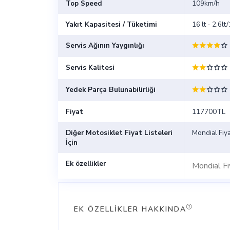
Top Speed
109km/h
Yakıt Kapasitesi / Tüketimi
16 lt - 2.6l
Servis Ağının Yaygınlığı
Servis Kalitesi
Yedek Parça Bulunabilirliği
Fiyat
117700TL
Diğer Motosiklet Fiyat Listeleri
Mondial Fiya
İçin
Ek özellikler
Mondial Fi
EK ÖZELLIKLER HAKKINDA