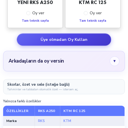
YENİ RKS A250
KTM RC 125
Oy ver
Oy ver
Tam teknik sayfa
Tam teknik sayfa
Üye olmadan Oy Kullan
Arkadaşların da oy versin
▾
Skorlar, özet ve sele (isteğe bağlı)
Tahminler ve tablodan otomatik özet — istersen aç.
Yalnızca farklı özellikler
ÖZELLIKLER
RKS A250
KTM RC 125
Marka
RKS
KTM