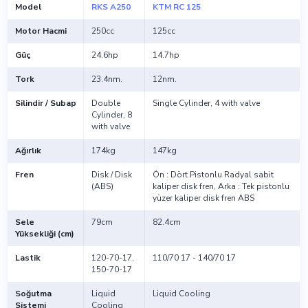
Model
RKS A250
KTM RC 125
Motor Hacmi
250cc
125cc
Güç
24.6hp
14.7hp
Tork
23.4nm.
12nm.
Silindir / Subap
Double
Single Cylinder, 4 with valve
Cylinder, 8
with valve
Ağırlık
174kg
147kg
Fren
Disk / Disk
Ön : Dört Pistonlu Radyal sabit
(ABS)
kaliper disk fren, Arka : Tek pistonlu
yüzer kaliper disk fren ABS
Sele
79cm
82.4cm
Yüksekliği (cm)
Lastik
120-70-17,
110/70 17 - 140/70 17
150-70-17
Soğutma
Liquid
Liquid Cooling
Sistemi
Cooling