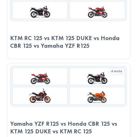
6. Kullanım Alanları
2023 RKS A250, Naked türünde bir motosiklet olarak şehir
içi ve kısa mesafelerde hafifliği ve kullanım kolaylığı ile öne
KTM RC 125 vs KTM 125 DUKE vs Honda
çıkar. Minimalist tasarımıyla stil sahibi kullanıcılar için idealdir.
CBR 125 vs Yamaha YZF R125
2023 KTM RC 125, Süpersport türünde bir motosiklet
olarak yüksek performans ve hız arayan kullanıcılar için
tasarlanmıştır. Aerodinamik yapısı ve güçlü motoru ile pist
4 moto
deneyimleri için uygundur.
Servis ve Parça Durumu
2023 RKS A250, daha yaygın bir servis ağına sahiptir. Bu,
bakım sürecini kolaylaştırır. 2023 KTM RC 125, kullanıcı
yorumlarına göre daha kaliteli servis hizmeti sunmaktadır.
Yamaha YZF R125 vs Honda CBR 125 vs
2023 KTM RC 125, yedek parça bulunabilirliği konusunda
KTM 125 DUKE vs KTM RC 125
daha avantajlıdır.