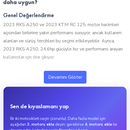
daha uygun?
Genel Değerlendirme
2023 RKS A250 ve 2023 KTM RC 125, motor hacimleri
açısından birbirine yakın performans sunuyor, ancak kullanım
alanları ve sürüş tercihleri bu seçimi etkileyebilir. Ayrıca,
2023 RKS A250, 24.6hp gücüyle hız ve performans arayan
kullanıcılar için öne çıkıyor.
1. Silindir Hacmi ve Performans
Devamını Göster
2023 RKS A250 ve 2023 KTM RC 125, motor hacimleri
açısından birbirine yakın seviyelerde bulunuyor. 2023 RKS
A250, 250cc ile biraz daha güçlü bir performans sunarken,
Sen de kıyaslamanı yap
2023 KTM RC 125 ise 125cc ile daha ekonomik ve dengeli
bir yapı sunuyor.
İlk iki motosikleti seçin (zorunlu). Daha fazla model için
2023 RKS A250, 250cc motor hacmiyle yüksek performans
aşağıdan
3. motoru ekle
deyin; gerekirse
4. motoru ekle
ile