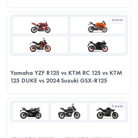
Yakıt Tüketimi ve Ekonomik Değerlendirme
4 moto
2023 RKS A250, 4.2L/100km tüketimiyle 100 km’de
ortalama
1.96 TL
yakıt harcar. Yakıt deposu 17 litre olduğu
için tam depo ile yaklaşık
405 km
yol gidebilir ve depo
dolumu
794 TL
’ye mal olur.
2023 KTM RC 125, 2.4L/100km tüketimiyle 100 km’de
ortalama
1.12 TL
yakıt harcar. Yakıt deposu 13.7 litre
Yamaha YZF R125 vs KTM RC 125 vs KTM
olduğu için tam depo ile yaklaşık
571 km
yol gidebilir ve
125 DUKE vs 2024 Suzuki GSX-R125
depo dolumu
640 TL
’ye mal olur.
2023 KTM RC 125, her 100 km'de yaklaşık
0.84 TL
daha
az yakıt harcıyor. Bu da 1000 km'lik bir yolculukta
840 TL
'ye
3 moto
kadar tasarruf anlamına gelir. Ekonomik sürüş önceliği olan
kullanıcılar için dikkat çekici bir avantaj sunuyor.
Gerçek Yolculuk Senaryosu (100 km)