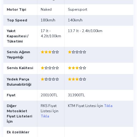
Motor Tipi
Naked
Supersport
Top Speed
180km/h
140km/h
Yakıt
17 lt -
13.7 lt - 2.4lt/100km
Kapasitesi /
4.2lt/100km
Tüketimi
Servis Ağının
Yaygınlığı
Servis Kalitesi
Yedek Parça
Bulunabilirliği
Fiyat
200100TL
313900TL
Diğer
RKS Fiyat
KTM Fiyat Listesi İçin
Tıkla
Motosiklet
Listesi İçin
Fiyat Listeleri
Tıkla
İçin
Ek özellikler