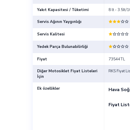
Yakıt Kapasitesi / Tüketimi
8 lt - 3.5lt
Servis Ağının Yaygınlığı
Servis Kalitesi
Yedek Parça Bulunabilirliği
Fiyat
73544TL
Diğer Motosiklet Fiyat Listeleri
RKS Fiyat Lis
İçin
Ek özellikler
Hava Soğ
Fiyat Lis