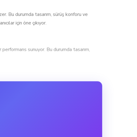
. Bu durumda tasarım, sürüş konforu ve
cılar için öne çıkıyor.
erformans sunuyor. Bu durumda tasarım,
l. Bu model, yeni başlayanlar ve şehir içi
ans sunuyor. 2025 Honda PCX125 DX, 11.7Nm
k ve yeterli bir güç sunar.