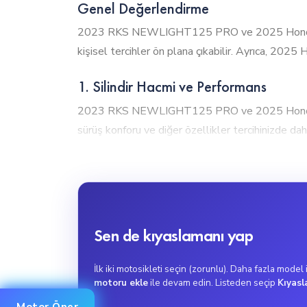
Genel Değerlendirme
2023 RKS NEWLIGHT125 PRO ve 2025 Honda PCX1
kişisel tercihler ön plana çıkabilir. Ayrıca, 202
1. Silindir Hacmi ve Performans
2023 RKS NEWLIGHT125 PRO ve 2025 Honda PCX
sürüş konforu ve diğer özellikler tercihinizde daha
2023 RKS NEWLIGHT125 PRO, 125cc motor hacmiyle
kullanım için mükemmel bir seçenektir.
2. Tork Gücü
2023 RKS NEWLIGHT125 PRO ve 2025 Honda PCX
Sen de kıyaslamanı yap
ile biraz daha güçlü bir çekiş gücüne sahip. Bu, ö
2025 Honda PCX125 DX, ani hızlanma gerektiren kul
İlk iki motosikleti seçin (zorunlu). Daha fazla model
motoru ekle
ile devam edin. Listeden seçip
Kıyasl
3. Maksimum Hız