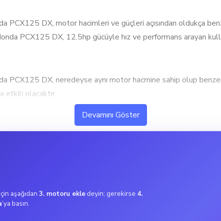
25 DX, motor hacimleri ve güçleri açısından oldukça benzer
5 Honda PCX125 DX, 12.5hp gücüyle hız ve performans arayan kullanı
125 DX, neredeyse aynı motor hacmine sahip olup benzer p
 etkili olacaktır.
 yüksek performans ve hızlanma isteyen kullanıcılar için idea
Devamını Göster
125 DX, tork değerleri açısından birbirine yakın perform
zellikle hızlanma gerektiren durumlarda avantaj sağlayabilir.
lanıcılar için ideal. Bu tork değeri, şehir içi kullanımda ekonomi
 için aşağıdan
3. motoru ekle
deyin; gerekirse
4.
a
’ya basın.