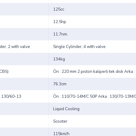
125cc
12.5hp
11.7nm.
der, 2 with valve
Single Cylinder, 4 with valve
134kg
(CBS)
Ön : 220 mm 2 piston kaliperli tek disk Arka :
76.3cm
- 130/60-13
Ön : 110/70-14M/C 50P Arka : 130/70-13M/
Liquid Cooling
Scooter
115km/h