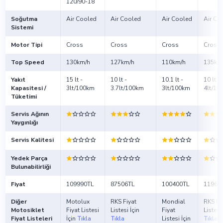
120/90-18
Soğutma
Air Cooled
Air Cooled
Air Cooled
Air Co
Sistemi
Motor Tipi
Cross
Cross
Cross
Cross
Top Speed
130km/h
127km/h
110km/h
135km
Yakıt
15 lt -
10 lt -
10.1 lt -
10 lt -
Kapasitesi /
3lt/100km
3.7lt/100km
3lt/100km
4lt/10
Tüketimi
Servis Ağının
Yaygınlığı
Servis Kalitesi
Yedek Parça
Bulunabilirliği
Fiyat
109990TL
87506TL
100400TL
11960
Diğer
Motolux
RKS Fiyat
Mondial
RKS Fi
Motosiklet
Fiyat Listesi
Listesi İçin
Fiyat
Listesi 
Fiyat Listeleri
İçin
Tıkla
Tıkla
Listesi İçin
Tıkla