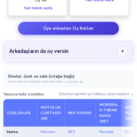
Oy ver
Tam teknik sayfa
Tam teknik sayfa
Üye olmadan Oy Kullan
Arkadaşların da oy versin
▾
Skorlar, özet ve sele (isteğe bağlı)
Tahminler ve tablodan otomatik özet — istersen aç.
Yalnızca farklı özellikler
Sütunları görmek için tabloyu yatay kaydırın →
MONDIAL
MOTOLUX
RKS
X-TREME
ÖZELLIKLER
CORTADO
RKS XVR250
BLAC
MAXX
200
250
200 I
Marka
Motolux
RKS
Mondial
RKS