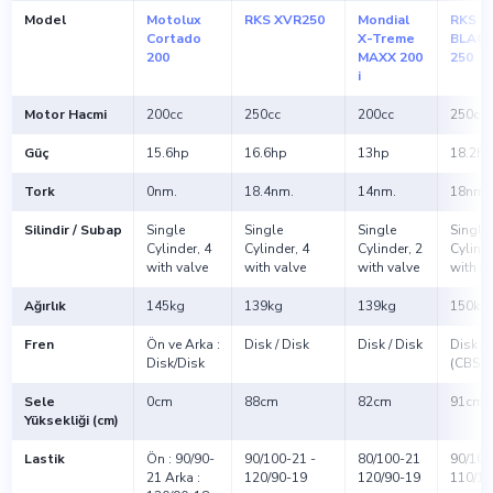
Model
Motolux
RKS XVR250
Mondial
RKS
Cortado
X-Treme
BLAC
200
MAXX 200
250
i
Motor Hacmi
200cc
250cc
200cc
250cc
Güç
15.6hp
16.6hp
13hp
18.2hp
Tork
0nm.
18.4nm.
14nm.
18nm.
Silindir / Subap
Single
Single
Single
Single
Cylinder, 4
Cylinder, 4
Cylinder, 2
Cylinde
with valve
with valve
with valve
with va
Ağırlık
145kg
139kg
139kg
150kg
Fren
Ön ve Arka :
Disk / Disk
Disk / Disk
Disk / 
Disk/Disk
(CBS)
Sele
0cm
88cm
82cm
91cm
Yüksekliği (cm)
Lastik
Ön : 90/90-
90/100-21 -
80/100-21
90/100
21 Arka :
120/90-19
120/90-19
110/10