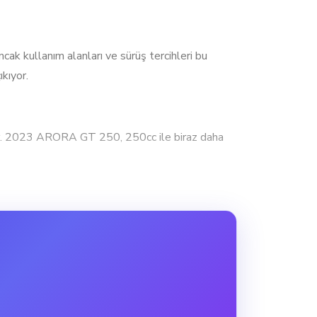
 kullanım alanları ve sürüş tercihleri bu
kıyor.
r. 2023 ARORA GT 250, 250cc ile biraz daha
y kullanıcılar için şehir içi ve kısa
k yokuşlarda üstünlük sağlar. 2023 SYM JET X
ve yeterli bir güç sunar.