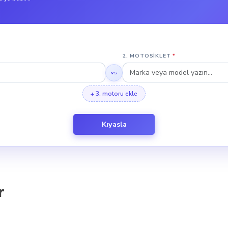
0 km/h hızına ulaşabiliyor. Hız özelliği bu türde bir motosiklet
ile daha düşük bir maksimum hız sunuyor, ancak bu durum onun 
2. MOTOSIKLET
*
vs
ahipken, 2023 ARORA GT 250 Sıvı Soğutmalı bir sistem sunuyor.
+ 3. motoru ekle
Kıyasla
kları açısından birbirine yakın seviyelerde olup farklı kullanı
i ile uzun boylu sürücüler için daha uygun bir konfor sunar. 2
ir sürüş sağlar.
r
er türünde motosikletlerdir. şehir içi ulaşımda pratiklik ve ya