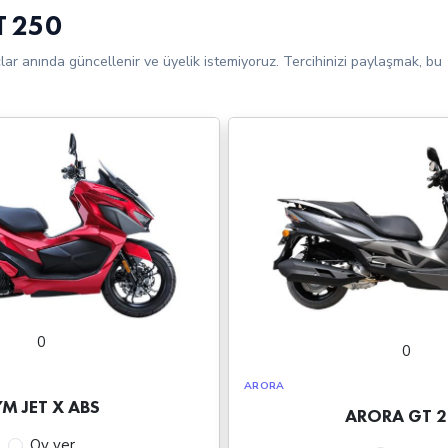
T 250
çlar anında güncellenir ve üyelik istemiyoruz. Tercihinizi paylaşmak, bu
0
0
ARORA
YM JET X ABS
ARORA GT 2
Oy ver