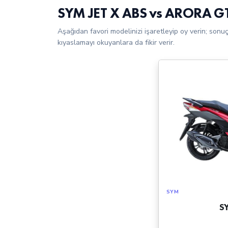
SYM JET X ABS vs ARORA G
Aşağıdan favori modelinizi işaretleyip oy verin; sonu
kıyaslamayı okuyanlara da fikir verir.
SYM
S