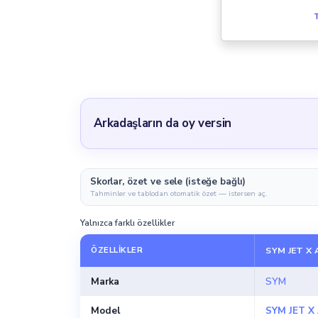
T
Arkadaşların da oy versin
Skorlar, özet ve sele (isteğe bağlı)
Tahminler ve tablodan otomatik özet — istersen aç.
Yalnızca farklı özellikler
ÖZELLIKLER
SYM JET X 
Marka
SYM
Model
SYM JET X