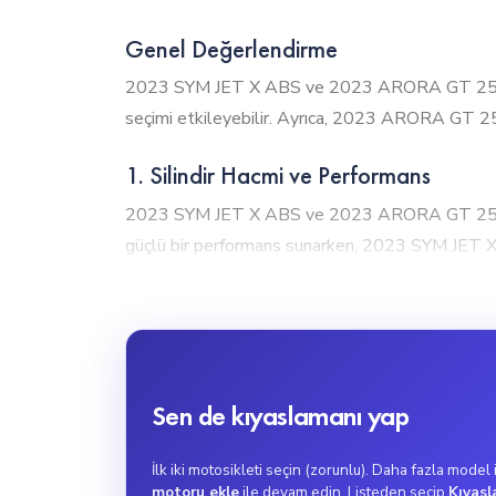
Genel Değerlendirme
2023 SYM JET X ABS ve 2023 ARORA GT 250, motor
seçimi etkileyebilir. Ayrıca, 2023 ARORA GT 250,
1. Silindir Hacmi ve Performans
2023 SYM JET X ABS ve 2023 ARORA GT 250, mot
güçlü bir performans sunarken, 2023 SYM JET X 
2023 ARORA GT 250, 250cc motor hacmiyle yüksek p
mesafelerde idealdir.
2. Tork Gücü
2023 ARORA GT 250, 23Nm tork gücü ile güçlü b
Sen de kıyaslamanı yap
ABS ise 11.5Nm tork değeri ile şehir içi kullanım
2023 ARORA GT 250, ani hızlanma gerektiren kullan
İlk iki motosikleti seçin (zorunlu). Daha fazla model
motoru ekle
ile devam edin. Listeden seçip
Kıyasl