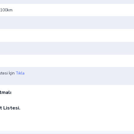
lt/100km
stesi İçin
Tıkla
tmalı
t Listesi
.