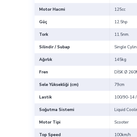
Motor Hacmi
125cc
Güç
12.5hp
Tork
11.5nm.
Silindir / Subap
Single Cylin
Ağırlık
145kg
Fren
DİSK Ø 260
Sele Yüksekliği (cm)
79cm
Lastik
100/90-14 
Soğutma Sistemi
Liquid Cool
Motor Tipi
Scooter
Top Speed
100km/h