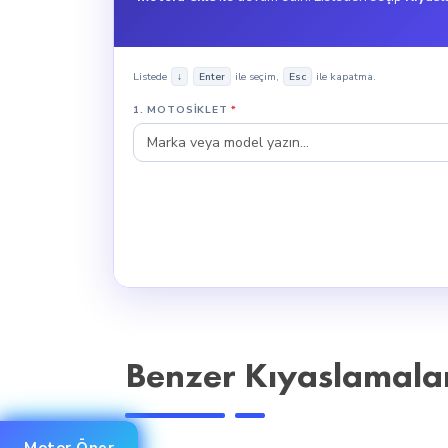
3. Maksimum Hız
2023 ARORA GT 250, Scooter türünde, maksimum 14
Listede
ile seçim,
ile kapatma.
↓
Enter
Esc
2023 SYM JET X ABS, Scooter türünde, 100 km/h 
1. MOTOSIKLET
*
4. Soğutma Sistemi
2023 SYM JET X ABS, Sıvı Soğutmalı sisteme s
performans sağlıyor.
5. Tasarım ve Konfor
2023 SYM JET X ABS ve 2023 ARORA GT 250, ağırlı
Ayrıca, 2023 ARORA GT 250, 82cm sele yüksekliğ
ortalama boydaki sürücüler için daha ergonomik b
Benzer Kıyaslamala
6. Kullanım Alanları
2023 SYM JET X ABS ve 2023 ARORA GT 250, Scoot