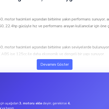
 hacimleri açısından birbirine yakın performans sunuyor, ancak
 22.4hp gücüyle hız ve performans arayan kullanıcılar için öne çı
or hacimleri açısından birbirine yakın seviyelerde bulunuyo
ABS ise 125cc ile daha ekonomik ve dengeli bir yapı sunuyor.
erformans ve hızlanma isteyen kullanıcılar için ideal. Orta düze
Devamını Göster
ir performans sunuyor. Yüksek tork değeri, ani hızlanma ve di
da daha dengeli bir sürüş sunar.
ıcılar için ideal. Bu tork değeri, şehir içi kullanımda ekonomik 
 için aşağıdan
3. motoru ekle
deyin; gerekirse
4.
a
’ya basın.