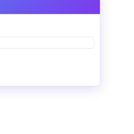
 için ekstra bir avantaj olarak düşünülebilir.
diğer özelliklerini gölgede bırakmaz.
 Her iki modelin soğutma sistemleri eşit
m alanlarında benzer deneyimler sunabilir.
023 SYM JET X ABS ise 79cm sele yüksekliği ile
kıt ekonomisi arayan kullanıcılar için