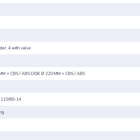
der, 4 with valve
MM + CBS / ABS DİSK Ø 220 MM + CBS / ABS
/ 110/80-14
ing