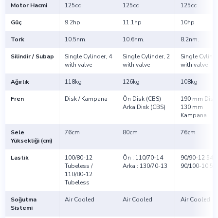
Motor Hacmi
125cc
125cc
125cc
Güç
9.2hp
11.1hp
10hp
Tork
10.5nm.
10.6nm.
8.2nm.
Silindir / Subap
Single Cylinder, 4
Single Cylinder, 2
Single Cylinde
with valve
with valve
with valve
Ağırlık
118kg
126kg
108kg
Fren
Disk / Kampana
Ön Disk (CBS)
190 mm Disk 
Arka Disk (CBS)
130 mm
Kampana
Sele
76cm
80cm
76cm
Yüksekliği (cm)
Lastik
100/80-12
Ön : 110/70-14
90/90-12 54J /
Tubeless /
Arka : 130/70-13
90/100-10 53
110/80-12
Tubeless
Soğutma
Air Cooled
Air Cooled
Air Cooled
Sistemi