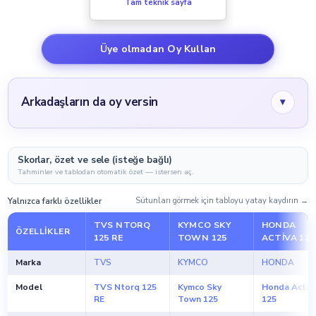
Tam teknik sayfa
Üye olmadan Oy Kullan
Arkadaşların da oy versin
▾
Skorlar, özet ve sele (isteğe bağlı)
Tahminler ve tablodan otomatik özet — istersen aç.
Yalnızca farklı özellikler
Sütunları görmek için tabloyu yatay kaydırın →
TVS NTORQ
KYMCO SKY
HONDA
ÖZELLIKLER
125 RE
TOWN 125
ACTIVA 125
Marka
TVS
KYMCO
HONDA
Model
TVS Ntorq 125
Kymco Sky
Honda Activ
RE
Town 125
125