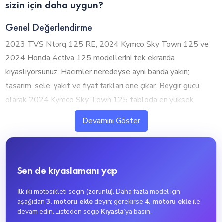
sizin için daha uygun?
Genel Değerlendirme
2023 TVS Ntorq 125 RE, 2024 Kymco Sky Town 125 ve
2024 Honda Activa 125 modellerini tek ekranda
kıyaslıyorsunuz. Hacimler neredeyse aynı banda yakın;
tasarım, sele, yakıt ve fiyat farkları öne çıkar. Beygir gücü
olarak 2024 Kymco Sky Town 125 tabloda en yüksek
değere (11.1 hp) sahip. Aşağıdaki bölümlerde her kriteri
Devamını Göster
model model özetledik.
1. Silindir Hacmi ve Performans
2023 TVS Ntorq 125 RE:
125 cc — şehir ve başlangıç
Sen de kıyaslamanı yap
dostu.
2024 Kymco Sky Town 125:
125 cc — şehir ve
İlk iki motosikleti seçin (zorunlu). Daha fazla model için
başlangıç dostu.
2024 Honda Activa 125:
125 cc — şehir
aşağıdan
3. motoru ekle
deyin; gerekirse
4. motoru ekle
ile
ve başlangıç dostu. Hacim değerleri aynı banda yakın; diğer
devam edin. Listeden seçip
Kıyasla
’ya basın.