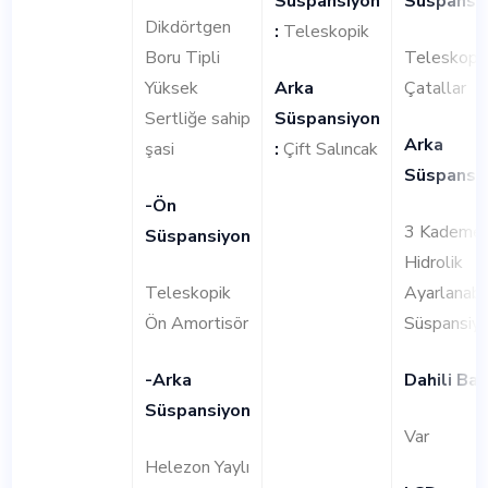
Süspansiyon
Süspansi
Dikdörtgen
:
Teleskopik
Boru Tipli
Teleskopi
Yüksek
Arka
Çatallar
Sertliğe sahip
Süspansiyon
Arka
şasi
:
Çift Salıncak
Süspansi
-Ön
3 Kademel
Süspansiyon
Hidrolik
Teleskopik
Ayarlanabil
Ön Amortisör
Süspansiy
-Arka
Dahili Bag
Süspansiyon
Var
Helezon Yaylı