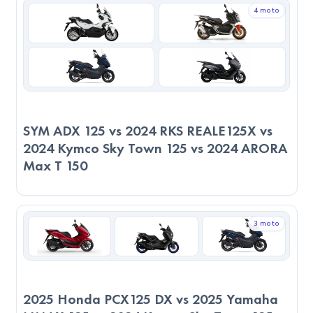
4 moto
Sky Town 125 ve 2024 Honda Activa 125. Torkta öne
çıkan: 2024 Kymco Sky Town 125. Maksimum hızda öne
çıkan: 2023 TVS Ntorq 125 RE, 2024 Kymco Sky Town
125 ve 2024 Honda Activa 125. Nihai tercih; ergonomi,
sigorta, ikinci el, servis yakınlığı ve kişisel sürüş zevkinizle
şekillenir.
SYM ADX 125 vs 2024 RKS REALE125X vs
2024 Kymco Sky Town 125 vs 2024 ARORA
Max T 150
3 moto
2025 Honda PCX125 DX vs 2025 Yamaha