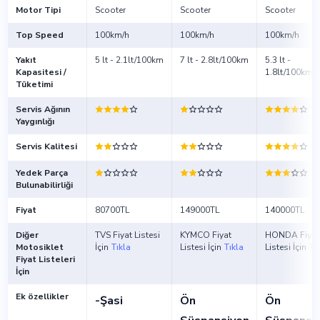
Motor Tipi
Scooter
Scooter
Scooter
Top Speed
100km/h
100km/h
100km/h
Yakıt
5 lt - 2.1lt/100km
7 lt - 2.8lt/100km
5.3 lt -
Kapasitesi /
1.8lt/100km
Tüketimi
Servis Ağının
Yaygınlığı
Servis Kalitesi
Yedek Parça
Bulunabilirliği
Fiyat
80700TL
149000TL
140000TL
Diğer
TVS Fiyat Listesi
KYMCO Fiyat
HONDA Fiyat
Motosiklet
İçin
Tıkla
Listesi İçin
Tıkla
Listesi İçin
Tı
Fiyat Listeleri
İçin
Ek özellikler
-Şasi
Ön
Ön