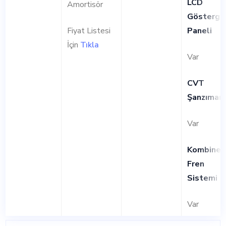
LCD
Amortisör
Gösterge
Fiyat Listesi
Paneli
İçin
Tıkla
Var
CVT
Şanzıman
Var
Kombine
Fren
Sistemi
Var