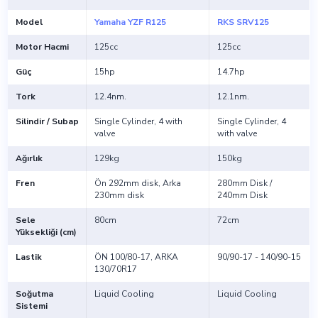
Model
Yamaha YZF R125
RKS SRV125
Motor Hacmi
125cc
125cc
Güç
15hp
14.7hp
Tork
12.4nm.
12.1nm.
Silindir / Subap
Single Cylinder, 4 with
Single Cylinder, 4
valve
with valve
Ağırlık
129kg
150kg
Fren
Ön 292mm disk, Arka
280mm Disk /
230mm disk
240mm Disk
Sele
80cm
72cm
Yüksekliği (cm)
Lastik
ÖN 100/80-17, ARKA
90/90-17 - 140/90-15
130/70R17
Soğutma
Liquid Cooling
Liquid Cooling
Sistemi