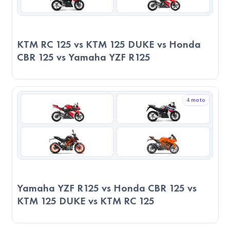
açısından birbirine yakın seviyelerde olup farklı kullanım
alanlarında benzer deneyimler sunabilir. Ayrıca, 2023 Yamaha
YZF R125, 80cm sele yüksekliği ile uzun boylu sürücüler için
KTM RC 125 vs KTM 125 DUKE vs Honda
daha uygun bir konfor sunar. 2024 RKS SRV125 ise 72cm
CBR 125 vs Yamaha YZF R125
sele yüksekliği ile ortalama boydaki sürücüler için daha
ergonomik bir sürüş sağlar.
4 moto
6. Kullanım Alanları
2023 Yamaha YZF R125, Süpersport türünde bir motosiklet
olarak yüksek performans ve hız arayan kullanıcılar için
tasarlanmıştır. Aerodinamik yapısı ve güçlü motoru ile pist
deneyimleri için uygundur. 2024 RKS SRV125, Chopper –
Cruiser türünde bir motosiklet olarak rahat sürüş ve stil
Yamaha YZF R125 vs Honda CBR 125 vs
arayan kullanıcılar için idealdir. Uzun yolculuklar ve keyif
KTM 125 DUKE vs KTM RC 125
sürüşleri için mükemmel bir seçimdir.