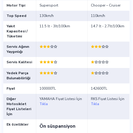
Motor Tipi
Supersport
Chooper – Cruiser
Top Speed
130km/h
110km/h
Yakıt
11.5 lt - 3lt/100km
14.7 lt - 2.7lt/100km
Kapasitesi /
Tüketimi
Servis Ağının
Yaygınlığı
Servis Kalitesi
Yedek Parça
Bulunabilirliği
Fiyat
100000TL
142600TL
Diğer
YAMAHA Fiyat Listesi İçin
RKS Fiyat Listesi İçin
Motosiklet
Tıkla
Tıkla
Fiyat Listeleri
İçin
Ek özellikler
Ön süspansiyon