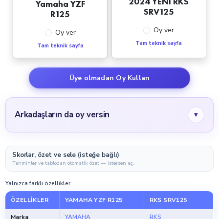
2024 YENİ RKS
Yamaha YZF
SRV125
R125
Oy ver
Oy ver
Tam teknik sayfa
Tam teknik sayfa
Üye olmadan Oy Kullan
Arkadaşların da oy versin
▾
Skorlar, özet ve sele (isteğe bağlı)
Tahminler ve tablodan otomatik özet — istersen aç.
Yalnızca farklı özellikler
ÖZELLIKLER
YAMAHA YZF R125
RKS SRV125
Marka
YAMAHA
RKS