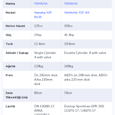
Marka
YAMAHA
YAMAHA
Model
Yamaha YZF
YAMAHA YZF-R3
R125
Motor Hacmi
125cc
300cc
Güç
15hp
41.4hp
Tork
12.4nm.
29.6nm.
Silindir / Subap
Single Cylinder,
Double Cylinder, 8 with valve
4 with valve
Ağırlık
129kg
169kg
Fren
Ön 292mm disk,
ABS'li ön 298 mm disk, ABS'li
Arka 230mm
arka 220 mm disk
disk
Sele
80cm
78cm
Yüksekliği (cm)
Lastik
ÖN 100/80-17,
Dunlop Sportmax GPR-300;
ARKA
110/70-17 / 140/70-17