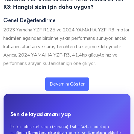
R3: Hangisi sizin için daha uygun?
Genel Değerlendirme
2023 Yamaha YZF R125 ve 2024 YAMAHA YZF-R3, motor
hacimleri açısından birbirine yakın performans sunuyor, ancak
kullanım alanları ve sürüş tercihleri bu seçimi etkileyebilir.
Ayrıca, 2024 YAMAHA YZF-R3, 41.4hp gücüyle hız ve
performans arayan kullanıcılar için öne çıkıyor.
1. Silindir Hacmi ve Performans
Devamını Göster
2023 Yamaha YZF R125 ve 2024 YAMAHA YZF-R3, motor
hacimleri açısından birbirine yakın seviyelerde bulunuyor.
2024 YAMAHA YZF-R3, 300cc ile biraz daha güçlü bir
Sen de kıyaslamanı yap
performans sunarken, 2023 Yamaha YZF R125 ise 125cc ile
daha ekonomik ve dengeli bir yapı sunuyor.
İlk iki motosikleti seçin (zorunlu). Daha fazla model için
2024 YAMAHA YZF-R3, 300cc motor hacmiyle yüksek
aşağıdan
3. motoru ekle
deyin; gerekirse
4. motoru ekle
ile