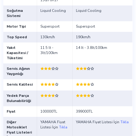
130/70R17
Soğutma
Liquid Cooling
Liquid Cooling
Sistemi
Motor Tipi
Supersport
Supersport
Top Speed
130km/h
190km/h
Yakıt
11.5 lt -
14 lt - 3.8lt/100km
Kapasitesi /
3lt/100km
Tüketimi
Servis Ağının
Yaygınlığı
Servis Kalitesi
Yedek Parça
Bulunabilirliği
Fiyat
100000TL
399000TL
Diğer
YAMAHA Fiyat
YAMAHA Fiyat Listesi İçin
Tıkla
Motosiklet
Listesi İçin
Tıkla
Fiyat Listeleri