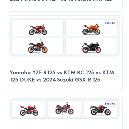
2023 Yamaha YZF R125, 3L/100km tüketimiyle 100 km’de
ortalama
1.4 TL
yakıt harcar. Yakıt deposu 11.5 litre olduğu
için tam depo ile yaklaşık
383 km
yol gidebilir ve depo
4 moto
dolumu
537 TL
’ye mal olur.
2024 YAMAHA YZF-R3, 3.8L/100km tüketimiyle 100
km’de ortalama
1.78 TL
yakıt harcar. Yakıt deposu 14 litre
olduğu için tam depo ile yaklaşık
368 km
yol gidebilir ve
depo dolumu
654 TL
’ye mal olur.
2023 Yamaha YZF R125, her 100 km'de yaklaşık
0.38 TL
Yamaha YZF R125 vs KTM RC 125 vs KTM
daha az yakıt harcıyor. Bu fark uzun vadede ciddi bir tasarrufa
125 DUKE vs 2024 Suzuki GSX-R125
dönüşebilir. Örneğin 1000 km’de yaklaşık
380 TL
cepte
kalır. Yakıt maliyetlerini göz önünde bulunduran kullanıcılar
için daha ekonomik bir tercih olabilir.
3 moto
Gerçek Yolculuk Senaryosu (100 km)
2023 Yamaha YZF R125, maksimum 130 km/h hıza sahip.