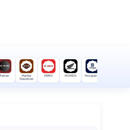
Falcon
Harley
HERO
HONDA
Husqvarna
Hyosung
Davidson