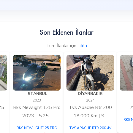
Son Eklenen İlanlar
Tüm İlanlar için
Tıkla
İSTANBUL
DİYARBAKIR
2023
2024
5 |
Rks Newlight 125 Pro
Tvs Apache Rtr 200
A
2023 – 5.25...
18.000 Km | S...
RKS 
RKS NEWLIGHT125 PRO
TVS APACHE RTR 200 4V