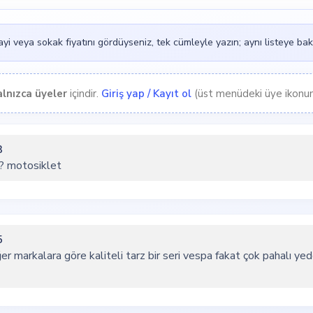
i veya sokak fiyatını gördüyseniz, tek cümleyle yazın; aynı listeye baka
alnızca üyeler
içindir.
Giriş yap / Kayıt ol
(üst menüdeki üye ikonund
3
?? motosiklet
5
er markalara göre kaliteli tarz bir seri vespa fakat çok pahalı yed