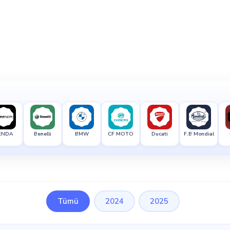
ENDA
Benelli
BMW
CF MOTO
Ducati
F.B Mondial
Tümü
2024
2025