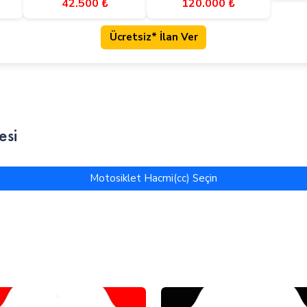
42.500 ₺
120.000 ₺
Ücretsiz* İlan Ver
esi
Motosiklet Hacmi(cc) Seçin