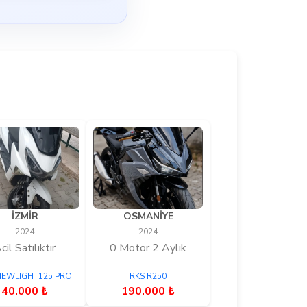
İZMİR
OSMANİYE
2024
2024
cil Satılıktır
0 Motor 2 Aylık
NEWLIGHT125 PRO
RKS R250
40.000 ₺
190.000 ₺