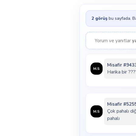
2
görüş
bu sayfada. Bay
Yorum ve yanıtlar
y
Misafir #943
M.S
Harika bir ??
Misafir #525
Çok pahalı diğ
M.S
pahalı