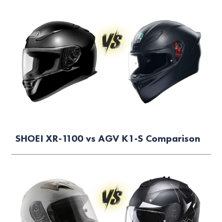
SHOEI XR-1100 vs AGV K1-S Comparison