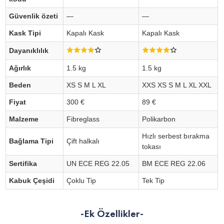
Güvenlik özeti
—
—
Kask Tipi
Kapalı Kask
Kapalı Kask
Dayanıklılık
Ağırlık
1.5 kg
1.5 kg
Beden
XS S M L XL
XXS XS S M L XL XXL
Fiyat
300 €
89 €
Malzeme
Fibreglass
Polikarbon
Hızlı serbest bırakma
Bağlama Tipi
Çift halkalı
tokası
Sertifika
UN ECE REG 22.05
BM ECE REG 22.06
Kabuk Çeşidi
Çoklu Tip
Tek Tip
-Ek Özellikler-