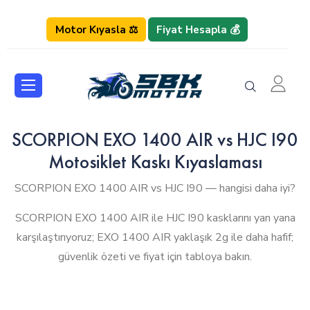
Motor Kıyasla ⚖️
Fiyat Hesapla 💰
SCORPION EXO 1400 AIR vs HJC I90
Motosiklet Kaskı Kıyaslaması
SCORPION EXO 1400 AIR vs HJC I90 — hangisi daha iyi?
SCORPION EXO 1400 AIR ile HJC I90 kasklarını yan yana
karşılaştırıyoruz; EXO 1400 AIR yaklaşık 2g ile daha hafif;
güvenlik özeti ve fiyat için tabloya bakın.