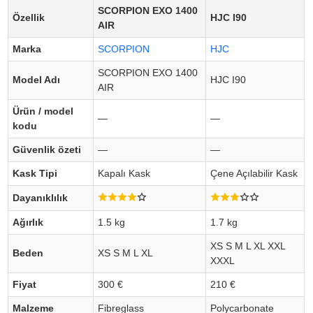
SCORPION EXO 1400
Özellik
HJC I90
AIR
Marka
SCORPION
HJC
SCORPION EXO 1400
Model Adı
HJC I90
AIR
Ürün / model
—
—
kodu
Güvenlik özeti
—
—
Kask Tipi
Kapalı Kask
Çene Açılabilir Kask
Dayanıklılık
Ağırlık
1.5 kg
1.7 kg
XS S M L XL XXL
Beden
XS S M L XL
XXXL
Fiyat
300 €
210 €
Malzeme
Fibreglass
Polycarbonate