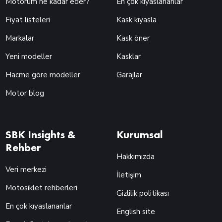
Motorum ne kadar eder?
En çok kıyaslananlar
Fiyat listeleri
Kask kıyasla
Markalar
Kask öner
Yeni modeller
Kasklar
Hacme göre modeller
Garajlar
Motor blog
SBK Insights &
Kurumsal
Rehber
Hakkımızda
Veri merkezi
İletişim
Motosiklet rehberleri
Gizlilik politikası
En çok kıyaslananlar
English site