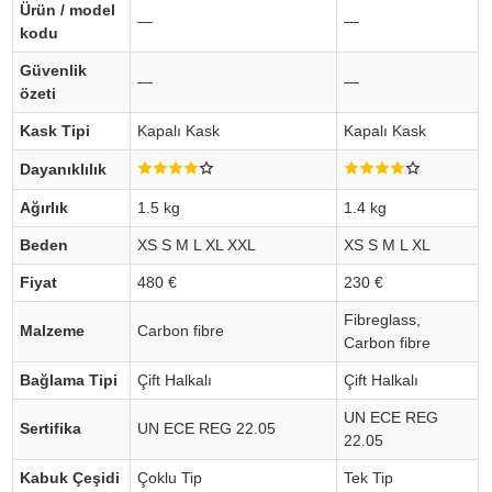
Ürün / model
—
—
kodu
Güvenlik
—
—
özeti
Kask Tipi
Kapalı Kask
Kapalı Kask
Dayanıklılık
Ağırlık
1.5 kg
1.4 kg
Beden
XS S M L XL XXL
XS S M L XL
Fiyat
480 €
230 €
Fibreglass,
Malzeme
Carbon fibre
Carbon fibre
Bağlama Tipi
Çift Halkalı
Çift Halkalı
UN ECE REG
Sertifika
UN ECE REG 22.05
22.05
Kabuk Çeşidi
Çoklu Tip
Tek Tip