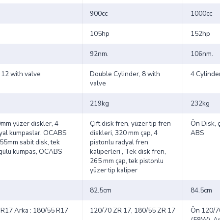
900cc
1000cc
105hp
152hp
92nm.
106nm.
 12 with valve
Double Cylinder, 8 with
4 Cylinde
valve
219kg
232kg
0mm yüzer diskler, 4
Çift disk fren, yüzer tip fren
Ön Disk, ç
dyal kumpaslar, OCABS
diskleri, 320 mm çap, 4
ABS
55mm sabit disk, tek
pistonlu radyal fren
rgülü kumpas, OCABS
kaliperleri , Tek disk fren,
265 mm çap, tek pistonlu
yüzer tip kaliper
82.5cm
84.5cm
 R17 Arka : 180/55 R17
120/70 ZR 17, 180/55 ZR 17
Ön 120/
(58W), A