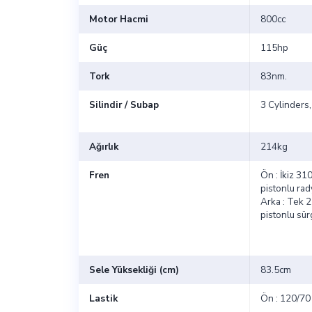
Motor Hacmi
800cc
Güç
115hp
Tork
83nm.
Silindir / Subap
3 Cylinders,
Ağırlık
214kg
Fren
Ön : İkiz 31
pistonlu ra
Arka : Tek 2
pistonlu sü
Sele Yüksekliği (cm)
83.5cm
Lastik
Ön : 120/70