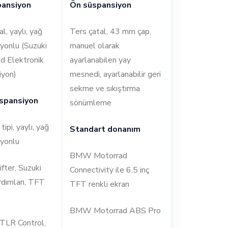
pansiyon
Ön süspansiyon
l, yaylı, yağ
Ters çatal, 43 mm çap,
yonlu (Suzuki
manuel olarak
d Elektronik
ayarlanabilen yay
iyon)
mesnedi, ayarlanabilir geri
sekme ve sıkıştırma
spansiyon
sönümleme
tipi, yaylı, yağ
Standart donanım
iyonlu
BMW Motorrad
ifter, Suzuki
Connectivity ile 6,5 inç
rdımları, TFT
TFT renkli ekran
BMW Motorrad ABS Pro
 TLR Control,