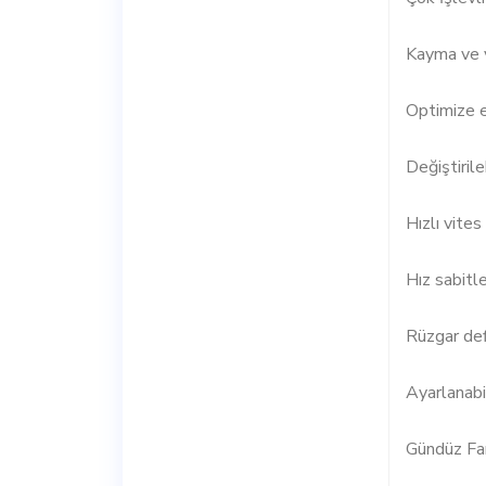
Kayma ve 
Optimize e
Değiştirile
Hızlı vites
Hız sabitle
Rüzgar def
Ayarlanabi
Gündüz Far