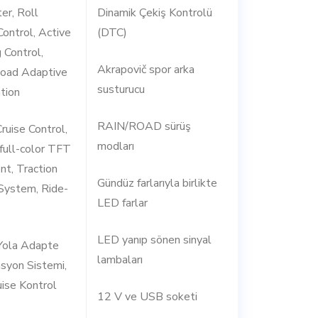
ter, Roll
Dinamik Çekiş Kontrolü
ontrol, Active
(DTC)
 Control,
Akrapovič spor arka
Road Adaptive
susturucu
ation
RAIN/ROAD sürüş
ruise Control,
modları
 full-color TFT
nt, Traction
Gündüz farlarıyla birlikte
System, Ride-
LED farlar
LED yanıp sönen sinyal
 Yola Adapte
lambaları
asyon Sistemi,
ruise Kontrol
12 V ve USB soketi