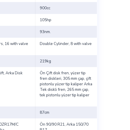
900cc
105hp
93nm.
rs, 16 with valve
Double Cylinder, 8 with valve
219kg
ift, Arka Disk
Ön Çift disk fren, yüzer tip
fren diskleri, 305 mm çap, çift
pistonlu yüzer tip kaliper Arka
Tek diskli fren, 265 mm çap,
tek pistonlu yüzer tip kaliper
87cm
70ZR17M/C
Ön 90/90 R21, Arka 150/70
rka
R17