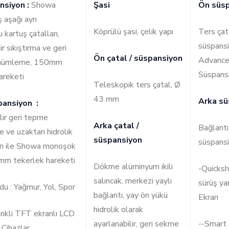
nsiyon :
Showa
Şasi
Ön süs
aşağı ayrı
Köprülü şasi, çelik yapı
Ters çata
 kartuş çatalları,
süspansi
ir sıkıştırma ve geri
Ön çatal / süspansiyon
Advance
nümleme, 150mm
Süspans
areketi
Teleskopik ters çatal, Ø
43 mm
Arka sü
pansiyon :
lir geri tepme
Arka çatal /
Bağlantı 
 ve uzaktan hidrolik
süspansiyon
süspans
arı ile Showa monoşok
m tekerlek hareketi
Dökme alüminyum ikili
-Quicksh
salıncak, merkezi yaylı
sürüş ya
u : Yağmur, Yol, Spor
bağlantı, yay ön yükü
Ekran
hidrolik olarak
nkli TFT ekranlı LCD
ayarlanabilir, geri sekme
--Smart
 Cihazlar