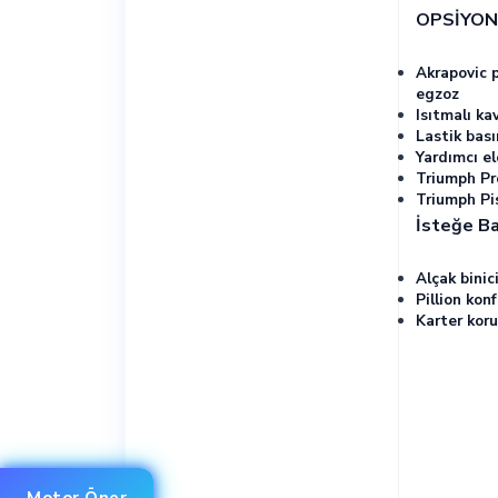
OPSİYON
Akrapovic 
egzoz
Isıtmalı ka
Lastik bası
Yardımcı el
Triumph Pr
Triumph Pi
İsteğe Ba
Alçak binic
Pillion kon
Karter kor