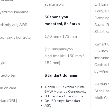
ayarlanabilir
Lift Limi
Torque C
yardımcı kavrama
Süspansiyon
Damping
mesafesi, ön / arka
dilmiş viraj ABS
Suzuki 
Stabiliz
170 mm / 172 mm
bilir çekiş kontrolü
-Smart C
(OE süspansiyon
6.5-inch
alçaltma kiti: 150 mm /
instrume
yici
152 mm)
Control 
by-Wire
lektörleri
Standart donanım
-Suzuki
Renkli TFT ekranla birlikte
lir ön cam
Stabiliz
BMW Motorrad Connectivity
LED far (kısa / uzun huzme)
Akıllı C
ları (DRL)
Ön LED sinyal lambaları
ASC