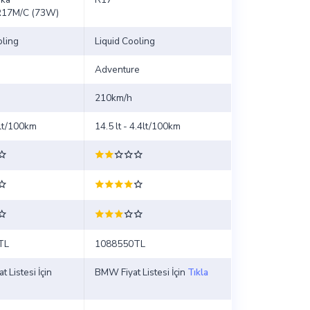
R17M/C (73W)
oling
Liquid Cooling
Adventure
210km/h
7lt/100km
14.5 lt - 4.4lt/100km
TL
1088550TL
t Listesi İçin
BMW Fiyat Listesi İçin
Tıkla