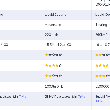
190/50Z
ing
Liquid Cooling
Liquid Co
Adventure
Touring
220km/h
260km/h
7lt/100km
15.5 lt - 4.2lt/100km
19 lt - 6.
1003590TL
1199000
t Listesi İçin
Tıkla
BMW Fiyat Listesi İçin
Tıkla
Suzuki Fiya
Tıkla