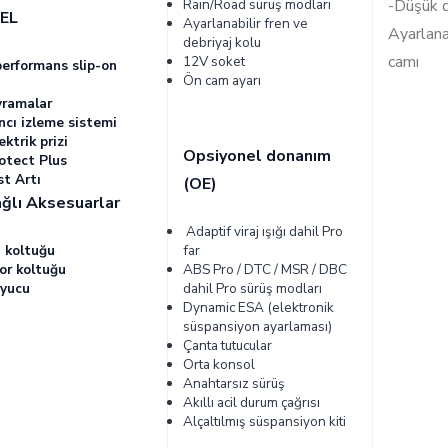
Rain/Road sürüş modları
-Düşük d
EL
Ayarlanabilir fren ve
Ayarlana
debriyaj kolu
camı
12V soket
performans slip-on
Ön cam ayarı
vramalar
ncı izleme sistemi
ektrik prizi
Opsiyonel donanım
otect Plus
st Artı
(OE)
ğlı Aksesuarlar
Adaptif viraj ışığı dahil Pro
i koltuğu
far
for koltuğu
ABS Pro / DTC / MSR / DBC
uyucu
dahil Pro sürüş modları
Dynamic ESA (elektronik
süspansiyon ayarlaması)
Çanta tutucular
Orta konsol
Anahtarsız sürüş
Akıllı acil durum çağrısı
Alçaltılmış süspansiyon kiti