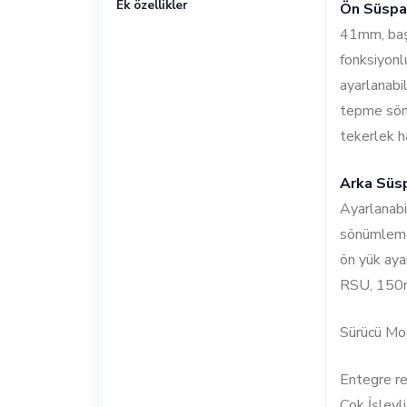
Ek özellikler
Ön Süspa
41mm, baş 
fonksiyonlu
ayarlanabil
tepme sö
tekerlek h
Arka Süs
Ayarlanabi
sönümleme
ön yük ay
RSU, 150m
Sürücü Mod
Entegre re
Çok İşlevli