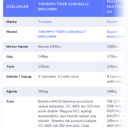
DUCATI
TRIUMPH TİGER 1200 RALLY
ÖZELLIKLER
MULTISTR
EXPLORER
V4
Marka
Triumph
Ducati
Model
TRIUMPH TİGER 1200 RALLY
Ducati
EXPLORER
Multistrada
Motor Hacmi
Above 1000cc
1000cc
Güç
148hp
170hp
Tork
130nm.
125nm.
Silindir / Subap
3 Cylinders, 12 with valve
4 Cylinders, 
with valve
Ağırlık
261kg
240kg
Fren
Brembo M4.30 Stylema monoblok
ÖN ÇİFT 32
radyal kaliperler, OC-ABS, ikiz 320 mm
DİSK ABS 4
yüzer diskler. Magura HC1 açıklığı
PİSTONLU
ayarlanabilir, ayrı hazneli radyal ana
KALİPER, AR
silindir., Brembo tek pistonlu kaliper,
265mm DİSK
OC-ABS, tek 282 mm disk. Uzak
ABS (BREM