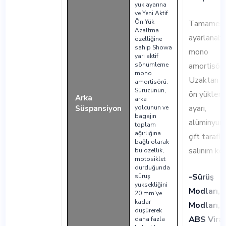
yük ayarına
ve Yeni Aktif
Ön Yük
Tamamen
Azaltma
ayarlanabil
özelliğine
sahip Showa
mono
yarı aktif
sönümleme
amortisör,
mono
Uzaktan y
amortisörü.
Sürücünün,
ön yüklem
Arka
arka
ayarı,
Süspansiyon
yolcunun ve
bagajın
alüminyum
toplam
ağırlığına
çift taraflı
bağlı olarak
salınım ko
bu özellik,
motosiklet
durduğunda
-Sürüş
sürüş
yüksekliğini
Modları, 
20 mm'ye
kadar
Modları,
düşürerek
ABS Viraj
daha fazla