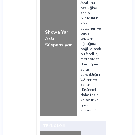
Azaltma
özelliğine
sahip.
Sürücünün,
arka
yolcunun ve
Showa Yarı
bagajın
Aktif
toplam
ağırlığına
Süspansiyon
bağlı olarak
bu özellik,
motosiklet
durduğunda
sürüş
yüksekliğini
20 mm'ye
kadar
düşürerek
daha fazla
kolaylık ve
güven
sunabilir.
TEKNOLOJİ