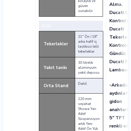
kolaylık ve
Alma,
güven
sunabilir.
Ducati Çe
Kontrolü,
ŞASİ
Ducati
Tekerlek
21" Ön / 18"
arka hafif iç
Tekerlekler
Kontrolü,
lastiksiz telli
tekerlekler
Gündüz Fa
Ducati Fr
30 litrelik
Yakıt tankı
alüminyum
Lambası
yakıt deposu
Dahil
-Arkadan
Orta Stand
aydınlatm
220 mm
gidon
seyahat
Showa Yarı
anahtarlar
Aktif
5" TFT
Süspansiyon
artık Yeni
renkli ek
Aktif Ön Yük