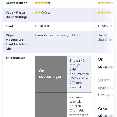
Servis Kalitesi
Yedek Parça
Bulunabilirliği
Fiyat
1034600TL
1374920TL
Diğer
Triumph Fiyat Listesi İçin
Tıkla
Ducati Fiyat
Motosiklet
Listesi İçin
Tı
Fiyat Listeleri
İçin
Ek özellikler
Ön
Showa 49
mm, yarı
süspansi
aktif
Ön
sönümlemeli
süspansiyon
USD çatallar.
50 mm ta
220 mm
ayarlanabil
seyahat.
ters çatal
220 mm
tekerlek
hareketi
Arka
Otomatik
elektronik ön
süspansi