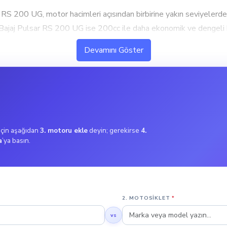
S 200 UG, motor hacimleri açısından birbirine yakın seviyelerd
Bajaj Pulsar RS 200 UG ise 200cc ile daha ekonomik ve dengeli b
sek performans ve hızlanma isteyen kullanıcılar için ideal. Orta 
Devamını Göster
üçlü bir performans sunuyor. Yüksek tork değeri, ani hızlanma v
r içi kullanımda daha dengeli bir sürüş sunar.
ullanıcılar için ideal. Bu tork değeri, şehir içi kullanımda ekonom
 için aşağıdan
3. motoru ekle
deyin; gerekirse
4.
a
’ya basın.
simum 205 km/h hızına ulaşabiliyor. Hız özelliği bu türde bir mo
ersport türünde, 150 km/h ile daha düşük bir maksimum hız sunuy
2. MOTOSIKLET
*
vs