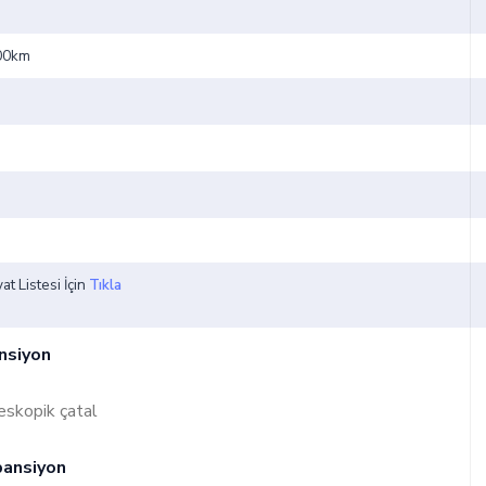
100km
at Listesi İçin
Tıkla
nsiyon
skopik çatal
pansiyon