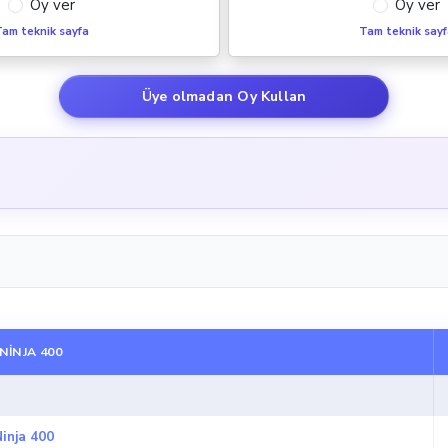
Oy ver
Oy ver
am teknik sayfa
Tam teknik say
Üye olmadan Oy Kullan
NINJA 400
inja 400