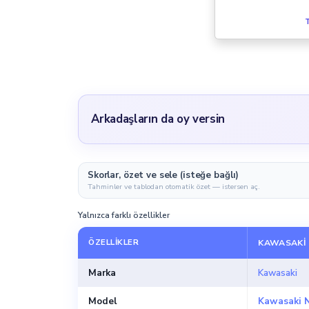
T
Arkadaşların da oy versin
Skorlar, özet ve sele (isteğe bağlı)
Tahminler ve tablodan otomatik özet — istersen aç.
Yalnızca farklı özellikler
ÖZELLIKLER
KAWASAKI 
Marka
Kawasaki
Model
Kawasaki N