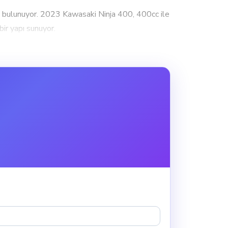
e bulunuyor. 2023 Kawasaki Ninja 400, 400cc ile
ir yapı sunuyor.
düzey kullanıcılar için şehir içi ve kısa
e dik yokuşlarda üstünlük sağlar. 2025 Bajaj
ik ve yeterli bir güç sunar.
tosiklet için ekstra bir avantaj olarak
or, ancak bu durum onun diğer özelliklerini