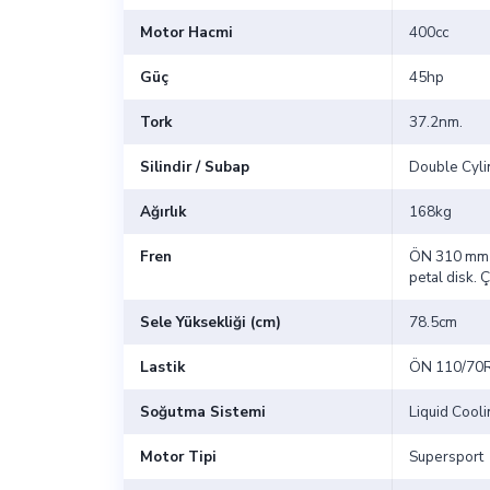
Motor Hacmi
400cc
Güç
45hp
Tork
37.2nm.
Silindir / Subap
Double Cyli
Ağırlık
168kg
Fren
ÖN 310 mm p
petal disk. Ç
Sele Yüksekliği (cm)
78.5cm
Lastik
ÖN 110/70
Soğutma Sistemi
Liquid Cool
Motor Tipi
Supersport