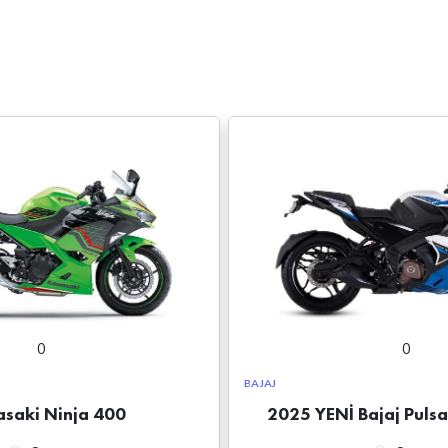
0
0
BAJAJ
saki Ninja 400
2025 YENİ Bajaj Puls