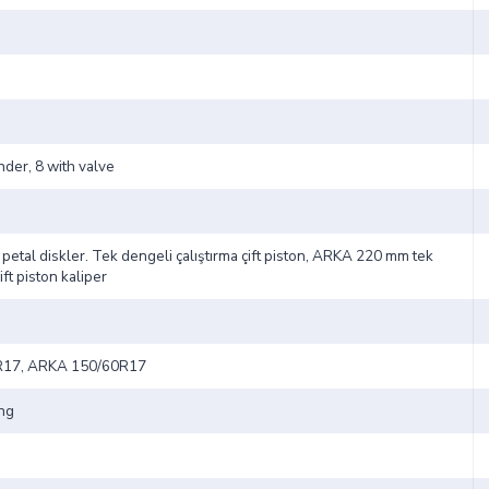
nder, 8 with valve
etal diskler. Tek dengeli çalıştırma çift piston, ARKA 220 mm tek
ift piston kaliper
R17, ARKA 150/60R17
ing