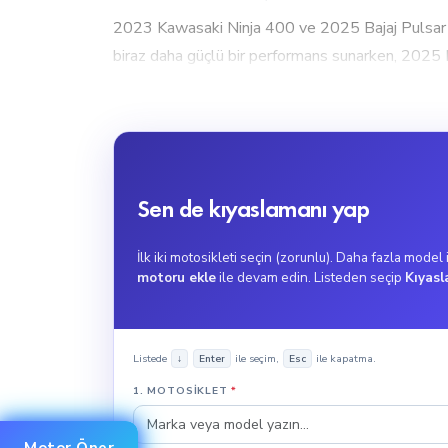
2023 Kawasaki Ninja 400 ve 2025 Bajaj Pulsar R
biraz daha güçlü bir performans sunarken, 2025 
2023 Kawasaki Ninja 400, 400cc motor hacmiyle yük
mesafelerde idealdir.
2. Tork Gücü
2023 Kawasaki Ninja 400, 37.2Nm tork gücü ile g
Sen de kıyaslamanı yap
Pulsar RS 200 UG ise 18.7Nm tork değeri ile şehi
2023 Kawasaki Ninja 400, ani hızlanma gerektiren k
İlk iki motosikleti seçin (zorunlu). Daha fazla model
motoru ekle
ile devam edin. Listeden seçip
Kıyasl
3. Maksimum Hız
2023 Kawasaki Ninja 400, Süpersport türünde, mak
Listede
ile seçim,
ile kapatma.
↓
Enter
Esc
düşünülebilir. 2025 Bajaj Pulsar RS 200 UG, Süp
1. MOTOSIKLET
*
gölgede bırakmaz.