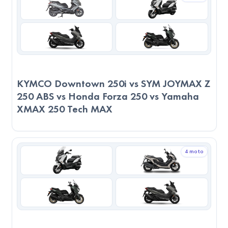
bir alternatiftir. Özellikle yüksek hızlara çıkmak isteyen, pist
veya uzun yol sürüşlerinde maksimum verim arayan
kullanıcılar için ideal bir tercihtir. 2023 Yamaha XMAX 250
Tech MAX ise daha mütevazı teknik değerlere sahip olsa da,
şehir içi sürüşlerde daha dengeli, ekonomik ve kolay bir
kullanım sunabilir. Son kararı verirken, sadece teknik verilere
KYMCO Downtown 250i vs SYM JOYMAX Z
250 ABS vs Honda Forza 250 vs Yamaha
değil, kullanım amacınıza, sürüş alışkanlıklarınıza ve
XMAX 250 Tech MAX
motosikleti nerede kullanacağınızı göz önünde
bulundurmanız önemlidir.
4 moto