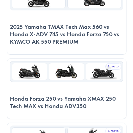
Sonuç
Teknik Performans:
2025 Yamaha TMAX Tech Max 560 vs
Puanlar girilmediği için sadece teknik verilere göre
Honda X-ADV 745 vs Honda Forza 750 vs
değerlendirme yapılmıştır.
KYMCO AK 550 PREMIUM
Servis ve Parça Durumu:
2023 Yamaha XMAX 250 Tech MAX, daha yaygın servis
3 moto
ağına sahip. 2023 Yamaha XMAX 250 Tech MAX, servis
kalitesi açısından daha iyi yorumlara sahip. 2023 Yamaha
XMAX 250 Tech MAX, yedek parça erişiminde daha
avantajlı.
Honda Forza 250 vs Yamaha XMAX 250
Tech MAX vs Honda ADV350
Genel Değerlendirme:
2023 KYMCO AK 550 PREMIUM, motor hacmi, tork gücü ve
maksimum hızı ile performans odaklı sürücüler için daha güçlü
4 moto