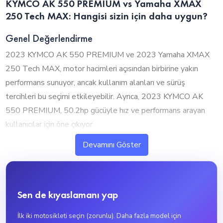
KYMCO AK 550 PREMIUM vs Yamaha XMAX
250 Tech MAX: Hangisi sizin için daha uygun?
Genel Değerlendirme
2023 KYMCO AK 550 PREMIUM ve 2023 Yamaha XMAX
250 Tech MAX, motor hacimleri açısından birbirine yakın
performans sunuyor, ancak kullanım alanları ve sürüş
tercihleri bu seçimi etkileyebilir. Ayrıca, 2023 KYMCO AK
550 PREMIUM, 50.2hp gücüyle hız ve performans arayan
kullanıcılar için öne çıkıyor.
Devamını Göster
1. Silindir Hacmi ve Performans
2023 KYMCO AK 550 PREMIUM ve 2023 Yamaha XMAX
250 Tech MAX, motor hacimleri açısından birbirine yakın
Sen de kıyaslamanı yap
seviyelerde bulunuyor. 2023 KYMCO AK 550 PREMIUM,
550cc ile biraz daha güçlü bir performans sunarken, 2023
İlk iki motosikleti seçin (zorunlu). Daha fazla model için
Yamaha XMAX 250 Tech MAX ise 250cc ile daha ekonomik