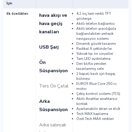
İçin
Ek özellikler
4,2 inç tam renkli TFT
hava akışı ve
gösterge
hava geçiş
Akıllı telefon bağlantısı
Akıllı telefon aracılığıyla
kanalları
bağlanılabilen yerleşik
navigasyon sistemi
Dinamik gövde tasarımı
USB Şarj
Radikal X şeklinde far
Yüksek tip ön sinyaller
Tam LED aydınlatma
Ön
Deri kılıfla yeniden
tasarlanmış sele
Süspansiyon
2 kapalı kask için bagaj
bölmesi
EURO5 Blue Core 250 cc
Ters Ön Çatal
motor
Çekiş kontrol sistemi (TCS)
Akıllı Anahtar anahtarsız
Arka
kontak
Süspansiyon
Ayarlanabilir ekran ve elcik
Tech MAX kaplama
Özel Tech MAX renkleri
Arka salıncak