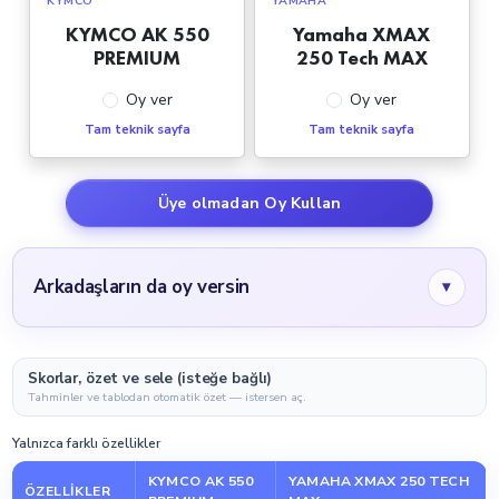
KYMCO
YAMAHA
KYMCO AK 550
Yamaha XMAX
PREMIUM
250 Tech MAX
Oy ver
Oy ver
Tam teknik sayfa
Tam teknik sayfa
Üye olmadan Oy Kullan
Arkadaşların da oy versin
▾
Skorlar, özet ve sele (isteğe bağlı)
Tahminler ve tablodan otomatik özet — istersen aç.
Yalnızca farklı özellikler
KYMCO AK 550
YAMAHA XMAX 250 TECH
ÖZELLIKLER