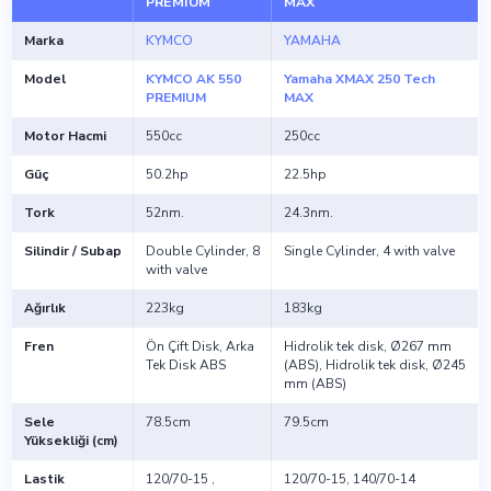
PREMIUM
MAX
Marka
KYMCO
YAMAHA
Model
KYMCO AK 550
Yamaha XMAX 250 Tech
PREMIUM
MAX
Motor Hacmi
550cc
250cc
Güç
50.2hp
22.5hp
Tork
52nm.
24.3nm.
Silindir / Subap
Double Cylinder, 8
Single Cylinder, 4 with valve
with valve
Ağırlık
223kg
183kg
Fren
Ön Çift Disk, Arka
Hidrolik tek disk, Ø267 mm
Tek Disk ABS
(ABS), Hidrolik tek disk, Ø245
mm (ABS)
Sele
78.5cm
79.5cm
Yüksekliği (cm)
Lastik
120/70-15 ,
120/70-15, 140/70-14