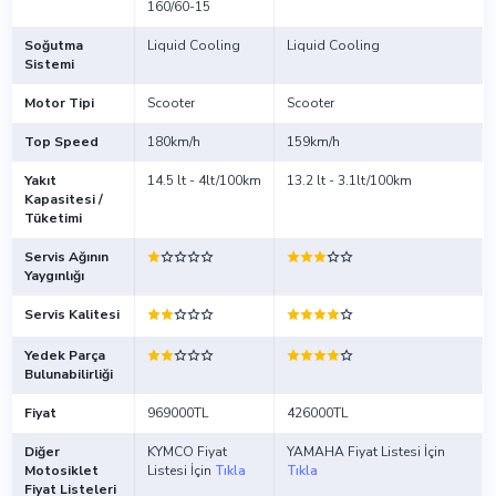
160/60-15
Soğutma
Liquid Cooling
Liquid Cooling
Sistemi
Motor Tipi
Scooter
Scooter
Top Speed
180km/h
159km/h
Yakıt
14.5 lt - 4lt/100km
13.2 lt - 3.1lt/100km
Kapasitesi /
Tüketimi
Servis Ağının
Yaygınlığı
Servis Kalitesi
Yedek Parça
Bulunabilirliği
Fiyat
969000TL
426000TL
Diğer
KYMCO Fiyat
YAMAHA Fiyat Listesi İçin
Motosiklet
Listesi İçin
Tıkla
Tıkla
Fiyat Listeleri