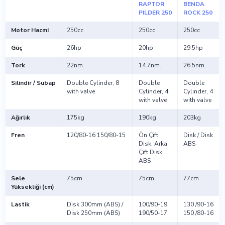
RAPTOR
BENDA
PILDER 250
ROCK 250
Motor Hacmi
250cc
250cc
250cc
Güç
26hp
20hp
29.5hp
Tork
22nm.
14.7nm.
26.5nm.
Silindir / Subap
Double Cylinder, 8
Double
Double
with valve
Cylinder, 4
Cylinder, 4
with valve
with valve
Ağırlık
175kg
190kg
203kg
Fren
120/80-16 150/80-15
Ön Çift
Disk / Disk
Disk, Arka
ABS
Çift Disk
ABS
Sele
75cm
75cm
77cm
Yüksekliği (cm)
Lastik
Disk 300mm (ABS) /
100/90-19,
130 /90-16
Disk 250mm (ABS)
190/50-17
150 /80-16