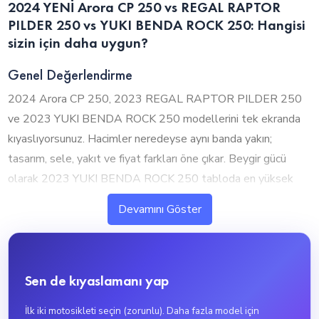
2024 YENİ Arora CP 250 vs REGAL RAPTOR
PILDER 250 vs YUKI BENDA ROCK 250: Hangisi
sizin için daha uygun?
Genel Değerlendirme
2024 Arora CP 250, 2023 REGAL RAPTOR PILDER 250
ve 2023 YUKI BENDA ROCK 250 modellerini tek ekranda
kıyaslıyorsunuz. Hacimler neredeyse aynı banda yakın;
tasarım, sele, yakıt ve fiyat farkları öne çıkar. Beygir gücü
olarak 2023 YUKI BENDA ROCK 250 tabloda en yüksek
değere (29.5 hp) sahip. Aşağıdaki bölümlerde her kriteri
Devamını Göster
model model özetledik.
1. Silindir Hacmi ve Performans
2024 Arora CP 250:
250 cc — günlük ve orta mesafe
Sen de kıyaslamanı yap
dengeli.
2023 REGAL RAPTOR PILDER 250:
250 cc —
İlk iki motosikleti seçin (zorunlu). Daha fazla model için
günlük ve orta mesafe dengeli.
2023 YUKI BENDA ROCK