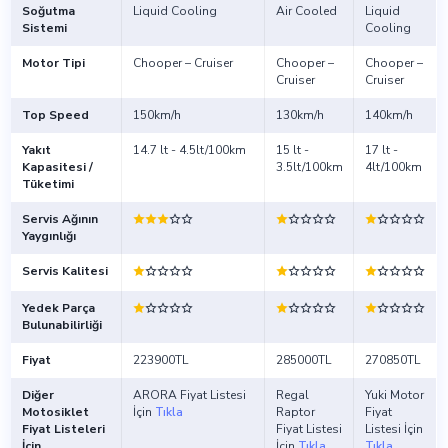
Soğutma
Liquid Cooling
Air Cooled
Liquid
Sistemi
Cooling
Motor Tipi
Chooper – Cruiser
Chooper –
Chooper –
Cruiser
Cruiser
Top Speed
150km/h
130km/h
140km/h
Yakıt
14.7 lt - 4.5lt/100km
15 lt -
17 lt -
Kapasitesi /
3.5lt/100km
4lt/100km
Tüketimi
Servis Ağının
Yaygınlığı
Servis Kalitesi
Yedek Parça
Bulunabilirliği
Fiyat
223900TL
285000TL
270850TL
Diğer
ARORA Fiyat Listesi
Regal
Yuki Motor
Motosiklet
İçin
Tıkla
Raptor
Fiyat
Fiyat Listeleri
Fiyat Listesi
Listesi İçin
İçin
İçin
Tıkla
Tıkla