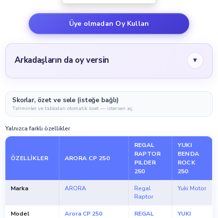
Üye olmadan Oy Kullan
Arkadaşların da oy versin
▾
Skorlar, özet ve sele (isteğe bağlı)
Tahminler ve tablodan otomatik özet — istersen aç.
Yalnızca farklı özellikler
REGAL
YUKI
RAPTOR
BENDA
ÖZELLIKLER
ARORA CP 250
PILDER
ROCK
250
250
Marka
ARORA
Regal
Yuki Motor
Raptor
Model
Arora CP 250
REGAL
YUKI