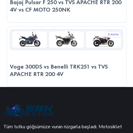
Bajaj Pulsar F 250 vs TVS APACHE RTR 200
PRO, daha kompakt yapısı ile yeni başlayan sürücüler veya
4V vs CF MOTO 250NK
günlük kullanım odaklı kullanıcılar için daha mantıklı bir
seçenek sunabilir. Son kararı verirken, sadece teknik verilere
değil, kullanım amacınıza, sürüş alışkanlıklarınıza ve
3 moto
motosikleti nerede kullanacağınızı göz önünde
bulundurmanız önemlidir.
Voge 300DS vs Benelli TRK251 vs TVS
APACHE RTR 200 4V
Tüm tutku göğsümüze vuran rüzgarla başladı. Motosiklet