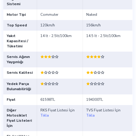
Sistemi
Motor Tipi
Commuter
Naked
Top Speed
120km/h
156km/h
Yakıt
14 lt - 2.5lt/100km
14.5 lt - 2.5lt/100km
Kapasitesi /
Tüketimi
Servis Ağının
Yaygınlığı
Servis Kalitesi
Yedek Parça
Bulunabilirliği
Fiyat
61598TL
194300TL
Diğer
RKS Fiyat Listesi İçin
TVS Fiyat Listesi İçin
Motosiklet
Tıkla
Tıkla
Fiyat Listeleri
İçin