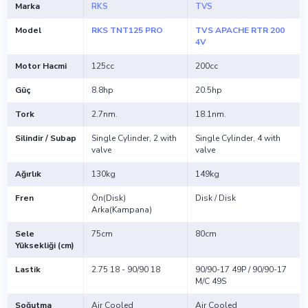
Marka
RKS
TVS
Model
RKS TNT125 PRO
TVS APACHE RTR 200
4V
Motor Hacmi
125cc
200cc
Güç
8.8hp
20.5hp
Tork
2.7nm.
18.1nm.
Silindir / Subap
Single Cylinder, 2 with
Single Cylinder, 4 with
valve
valve
Ağırlık
130kg
149kg
Fren
Ön(Disk)
Disk / Disk
Arka(Kampana)
Sele
75cm
80cm
Yüksekliği (cm)
Lastik
2.75 18 - 90/90 18
90/90-17 49P / 90/90-17
M/C 49S
Soğutma
Air Cooled
Air Cooled