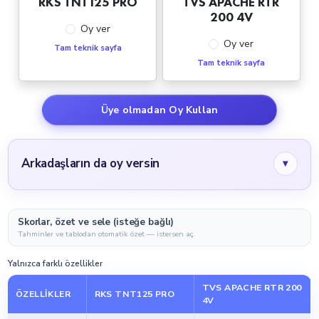
RKS TNT125 PRO
TVS APACHE RTR
200 4V
Oy ver
Oy ver
Tam teknik sayfa
Tam teknik sayfa
Üye olmadan Oy Kullan
Arkadaşların da oy versin
▾
Skorlar, özet ve sele (isteğe bağlı)
Tahminler ve tablodan otomatik özet — istersen aç.
Yalnızca farklı özellikler
TVS APACHE RTR 200
ÖZELLIKLER
RKS TNT125 PRO
4V