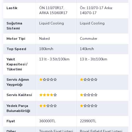
Lastik
ÖN 110/70R17,
Ön: 110/70-17 Arka:
ARKA 150/60R17
140/70-17
Soğutma
Liquid Cooling
Liquid Cooling
Sistemi
Motor Tipi
Naked
Commuter
Top Speed
180km/h
140km/h
Yakıt
13 lt - 3.5lt/100km
13 lt - 3lt/100km
Kapasitesi /
Tüketimi
Servis Ağının
Yaygınlığı
Servis Kalitesi
Yedek Parça
Bulunabilirliği
Fiyat
360000TL
229900TL
Diğer
Triumph Fiyat Listesi
Royal Enfield Fiyat Listesi