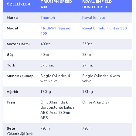
TRIUMPH SPEED
ROYAL ENFIELD
ÖZELLIKLER
400
HUNTER 350
Marka
Triumph
Royal Enfield
Model
TRIUMPH Speed
Royal Enfield Hunter 350
400
Motor Hacmi
400cc
350cc
Güç
40hp
23hp
Tork
37.5nm.
27nm.
Silindir / Subap
Single Cylinder, 4
Single Cylinder, 4 with
with valve
valve
Ağırlık
170kg
181kg
Fren
Ön 300mm disk
Ön ve Arka Disk
dört pistonlu kaliper
ABS, Arka 230mm
ABS
Sele
79cm
79cm
Yüksekliği (cm)