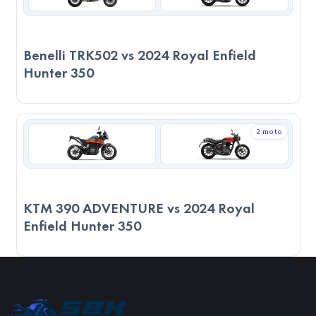
maksimum hızı ile performans odaklı sürücüler için daha güçlü
bir alternatiftir. Özellikle yüksek hızlara çıkmak isteyen, pist
veya uzun yol sürüşlerinde maksimum verim arayan
Benelli TRK502 vs 2024 Royal Enfield
kullanıcılar için ideal bir tercihtir. 2024 Royal Enfield Hunter
Hunter 350
350 ise daha mütevazı teknik değerlere sahip olsa da, şehir
içi sürüşlerde daha dengeli, ekonomik ve kolay bir kullanım
sunabilir. Son kararı verirken, sadece teknik verilere değil,
2 moto
kullanım amacınıza, sürüş alışkanlıklarınıza ve motosikleti
nerede kullanacağınızı göz önünde bulundurmanız önemlidir.
KTM 390 ADVENTURE vs 2024 Royal
Enfield Hunter 350