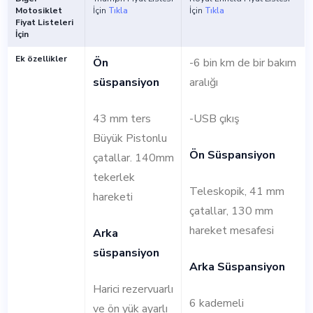
Motosiklet
İçin
Tıkla
İçin
Tıkla
Fiyat Listeleri
İçin
Ek özellikler
Ön
-6 bin km de bir bakım
süspansiyon
aralığı
43 mm ters
-USB çıkış
Büyük Pistonlu
Ön Süspansiyon
çatallar. 140mm
tekerlek
Teleskopik, 41 mm
hareketi
çatallar, 130 mm
hareket mesafesi
Arka
süspansiyon
Arka Süspansiyon
Harici rezervuarlı
6 kademeli
ve ön yük ayarlı