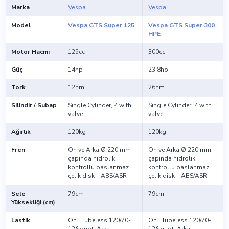
Marka
Vespa
Vespa
Model
Vespa GTS Super 125
Vespa GTS Super 300
HPE
Motor Hacmi
125cc
300cc
Güç
14hp
23.8hp
Tork
12nm.
26nm.
Silindir / Subap
Single Cylinder, 4 with
Single Cylinder, 4 with
valve
valve
Ağırlık
120kg
120kg
Fren
Ön ve Arka Ø 220 mm
Ön ve Arka Ø 220 mm
çapında hidrolik
çapında hidrolik
kontrollü paslanmaz
kontrollü paslanmaz
çelik disk – ABS/ASR
çelik disk – ABS/ASR
Sele
79cm
79cm
Yüksekliği (cm)
Lastik
Ön : Tubeless 120/70-
Ön : Tubeless 120/70-