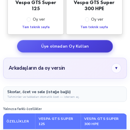
Vespa GTS Super
Vespa GTS Super
125
300 HPE
Oy ver
Oy ver
Tam teknik sayfa
Tam teknik sayfa
Üye olmadan Oy Kullan
Arkadaşların da oy versin
▾
Skorlar, özet ve sele (isteğe bağlı)
Tahminler ve tablodan otomatik özet — istersen aç.
Yalnızca farklı özellikler
VESPA GTS SUPER
VESPA GTS SUPER
ÖZELLIKLER
125
300 HPE