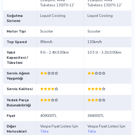
12&quot; Arka :
12&quot; Arka :
Tubeless 130/70-12”
Tubeless 130/70-12”
Soğutma
Liquid Cooling
Liquid Cooling
Sistemi
Motor Tipi
Scooter
Scooter
Top Speed
95km/h
130km/h
Yakıt
9 lt - 2.4lt/100km
10.5 lt - 3.2lt/100km
Kapasitesi /
Tüketimi
Servis Ağının
Yaygınlığı
Servis Kalitesi
Yedek Parça
Bulunabilirliği
Fiyat
409000TL
384000TL
Diğer
Vespa Fiyat Listesi İçin
Vespa Fiyat Listesi İçin
Motosiklet
Tıkla
Tıkla