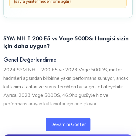
(sayfa yenilenmeden form açılır).
SYM NH T 200 E5 vs Voge 500DS: Hangisi sizin
için daha uygun?
Genel Değerlendirme
2024 SYM NH T 200 E5 ve 2023 Voge 500DS, motor
hacimleri açısından birbirine yakın performans sunuyor, ancak
kullanım alanları ve sürüş tercihleri bu seçimi etkileyebilir.
Ayrıca, 2023 Voge 500DS, 46.9hp gücüyle hız ve
performans arayan kullanıcılar için öne çıkıyor.
1. Silindir Hacmi ve Performans
Devamını Göster
2024 SYM NH T 200 E5 ve 2023 Voge 500DS, motor