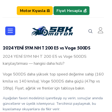
Motor Kıyasla ⚖️
Fiyat Hesapla 💰
2024 YENİ SYM NH T 200 E5 vs Voge 500DS
2024 YENİ SYM NH T 200 E5 vs Voge 500DS
karşılaştırması — hangisi daha hızlı?
Voge 500DS daha yüksek top speed değerine sahip (160
km/sa vs 140 km/sa); Voge 500DS daha güçlü (47hp vs
18hp). Fiyat, ağırlık ve frenler için tabloya bakın.
Aşağıdan favori modelinizi işaretleyip oy verin; sonuçlar anında
güncellenir ve üyelik istemiyoruz. Tercihinizi paylaşmak, bu
kıyaslamayı okuyanlara da fikir verir.