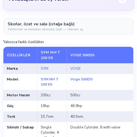
Skorlar, özet ve sele (isteğe bağlı)
Tahminler ve tablodan otomatik özet — istersen aç.
Yalnızca farklı özellikler
SYM NH T
ÖZELLIKLER
VOGE 500DS
200 E5
Marka
SYM
VOGE
Model
SYM NH T
Voge 500DS
200 E5
Motor Hacmi
200cc
500cc
Güç
18hp
46.9hp
Tork
15.7nm.
40.5nm.
Silindir / Subap
Single
Double Cylinder, 8 with valve
Cylinder, 4