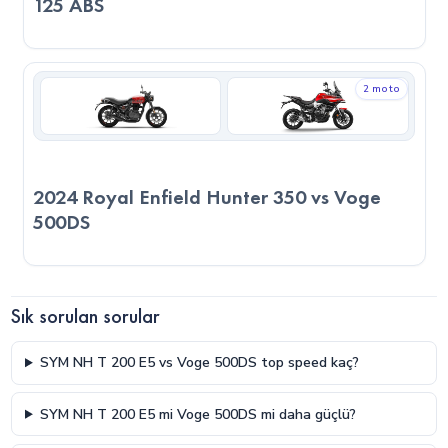
kabiliyeti sayesinde daha sportif veya agresif sürüş stiline
125 ABS
uygun olabilir. Diğer yandan 2024 SYM NH T 200 E5, daha
kompakt yapısı ile yeni başlayan sürücüler veya günlük
kullanım odaklı kullanıcılar için daha mantıklı bir seçenek
2 moto
sunabilir. Son kararı verirken, sadece teknik verilere değil,
kullanım amacınıza, sürüş alışkanlıklarınıza ve motosikleti
nerede kullanacağınızı göz önünde bulundurmanız önemlidir.
2024 Royal Enfield Hunter 350 vs Voge
500DS
Sık sorulan sorular
SYM NH T 200 E5 vs Voge 500DS top speed kaç?
SYM NH T 200 E5 mi Voge 500DS mi daha güçlü?