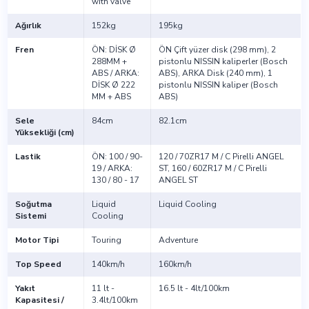
with valve
Ağırlık
152kg
195kg
Fren
ÖN: DİSK Ø
ÖN Çift yüzer disk (298 mm), 2
288MM +
pistonlu NISSIN kaliperler (Bosch
ABS / ARKA:
ABS), ARKA Disk (240 mm), 1
DİSK Ø 222
pistonlu NISSIN kaliper (Bosch
MM + ABS
ABS)
Sele
84cm
82.1cm
Yüksekliği (cm)
Lastik
ÖN: 100 / 90-
120 / 70ZR17 M / C Pirelli ANGEL
19 / ARKA:
ST, 160 / 60ZR17 M / C Pirelli
130 / 80 - 17
ANGEL ST
Soğutma
Liquid
Liquid Cooling
Sistemi
Cooling
Motor Tipi
Touring
Adventure
Top Speed
140km/h
160km/h
Yakıt
11 lt -
16.5 lt - 4lt/100km
Kapasitesi /
3.4lt/100km