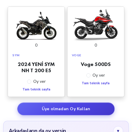
0
0
SYM
VOGE
2024 YENİ SYM
Voge 500DS
NH T 200 E5
Oy ver
Oy ver
Tam teknik sayfa
Tam teknik sayfa
Üye olmadan Oy Kullan
Arkadaşların da oy versin
▾