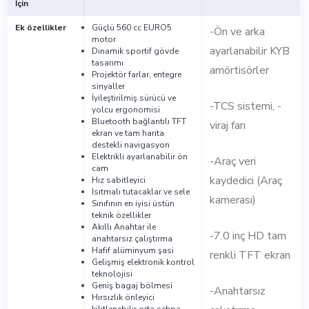
İçin
Ek özellikler
Güçlü 560 cc EURO5
-Ön ve arka
motor
ayarlanabilir KYB
Dinamik sportif gövde
tasarımı
amörtisörler
Projektör farlar, entegre
sinyaller
İyileştirilmiş sürücü ve
-TCS sistemi, -
yolcu ergonomisi
Bluetooth bağlantılı TFT
viraj farı
ekran ve tam harita
destekli navigasyon
Elektrikli ayarlanabilir ön
-Araç veri
cam
kaydedici (Araç
Hız sabitleyici
Isıtmalı tutacaklar ve sele
kamerası)
Sınıfının en iyisi üstün
teknik özellikler
Akıllı Anahtar ile
-7.0 inç HD tam
anahtarsız çalıştırma
Hafif alüminyum şasi
renkli TFT ekran
Gelişmiş elektronik kontrol
teknolojisi
Geniş bagaj bölmesi
-Anahtarsız
Hırsızlık önleyici