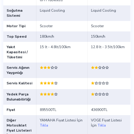
67H Tubeless
Soğutma
Liquid Cooling
Liquid Cooling
Sistemi
Motor Tipi
Scooter
Scooter
Top Speed
180km/h
150km/h
Yakıt
15 lt - 4.8lt/100km
12.8 lt - 3.5lt/100km
Kapasitesi /
Tüketimi
Servis Ağının
Yaygınlığı
Servis Kalitesi
Yedek Parça
Bulunabilirliği
Fiyat
895500TL
436900TL
Diğer
YAMAHA Fiyat Listesi İçin
VOGE Fiyat Listesi
Motosiklet
Tıkla
İçin
Tıkla
Fiyat Listeleri