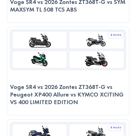
Voge SR4 vs 2026 Zontes ZT368T-G vs SYM
MAXSYM TL 508 TCS ABS
Sonuç
Teknik Performans:
Puanlar girilmediği için sadece teknik verilere göre
4 moto
değerlendirme yapılmıştır.
Servis ve Parça Durumu:
Her iki modelin servis ağı benzer seviyede. 2023 Yamaha
TMAX Tech MAX 560, kullanıcı memnuniyeti açısından daha
iyi servis kalitesine sahip. 2023 Yamaha TMAX Tech MAX
Voge SR4 vs 2026 Zontes ZT368T-G vs
560, yedek parça erişiminde daha avantajlı.
Peugeot XP400 Allure vs KYMCO XCITING
VS 400 LIMITED EDITION
Genel Değerlendirme:
2023 Yamaha TMAX Tech MAX 560, motor hacmi, tork
gücü ve maksimum hızı ile performans odaklı sürücüler için
4 moto
daha güçlü bir alternatiftir. Özellikle yüksek hızlara çıkmak