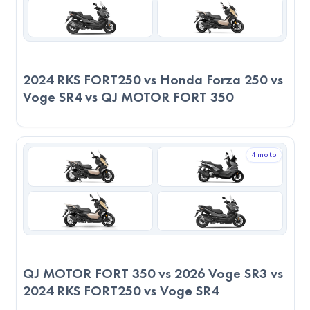
sağlıyor.
5. Tasarım ve Konfor
2023 Yamaha TMAX Tech MAX 560 ve 2023 Voge SR4,
2024 RKS FORT250 vs Honda Forza 250 vs
ağırlıkları açısından birbirine yakın seviyelerde olup farklı
Voge SR4 vs QJ MOTOR FORT 350
kullanım alanlarında benzer deneyimler sunabilir. Ayrıca,
2023 Yamaha TMAX Tech MAX 560, 80cm sele yüksekliği
ile uzun boylu sürücüler için daha uygun bir konfor sunar.
4 moto
2023 Voge SR4 ise 77.5cm sele yüksekliği ile ortalama
boydaki sürücüler için daha ergonomik bir sürüş sağlar.
6. Kullanım Alanları
2023 Yamaha TMAX Tech MAX 560 ve 2023 Voge SR4,
Scooter türünde motosikletlerdir. şehir içi ulaşımda pratiklik
QJ MOTOR FORT 350 vs 2026 Voge SR3 vs
ve yakıt ekonomisi arayan kullanıcılar için mükemmel bir
2024 RKS FORT250 vs Voge SR4
seçimdir. Kısa mesafeler ve günlük işler için idealdir.