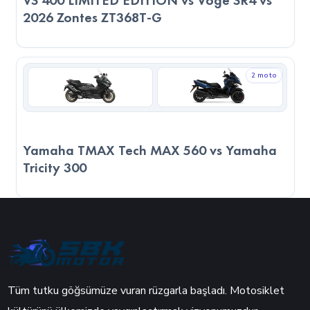
VS 400 LIMITED EDITION vs Voge SR4 vs
2026 Zontes ZT368T-G
2 moto
Yamaha TMAX Tech MAX 560 vs Yamaha
Tricity 300
Tüm tutku göğsümüze vuran rüzgarla başladı. Motosiklet