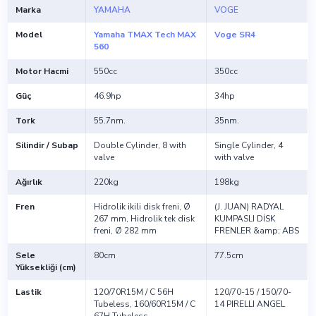
Marka
YAMAHA
VOGE
Model
Yamaha TMAX Tech MAX
Voge SR4
560
Motor Hacmi
550cc
350cc
Güç
46.9hp
34hp
Tork
55.7nm.
35nm.
Silindir / Subap
Double Cylinder, 8 with
Single Cylinder, 4
valve
with valve
Ağırlık
220kg
198kg
Fren
Hidrolik ikili disk freni, Ø
(J. JUAN) RADYAL
267 mm, Hidrolik tek disk
KUMPASLI DİSK
freni, Ø 282 mm
FRENLER &amp; ABS
Sele
80cm
77.5cm
Yüksekliği (cm)
Lastik
120/70R15M / C 56H
120/70-15 / 150/70-
Tubeless, 160/60R15M / C
14 PIRELLI ANGEL