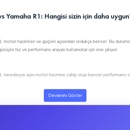
Yamaha R1: Hangisi sizin için daha uygun
 hacimleri ve güçleri açısından oldukça benzer. Bu durumda ta
cüyle hız ve performans arayan kullanıcılar için öne çıkıyor.
edeyse aynı motor hacmine sahip olup benzer performans sunu
ksek performans ve hızlanma isteyen kullanıcılar için ideal. 
Devamını Göster
eyse aynı tork değerine sahip olup benzer çekiş gücü sunuyor