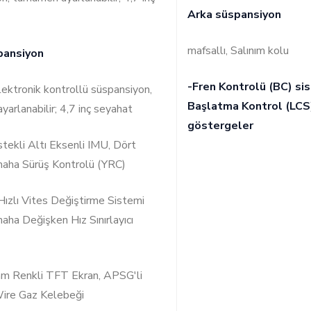
Arka süspansiyon
mafsallı, Salınım kolu
pansiyon
-Fren Kontrolü (BC) si
ektronik kontrollü süspansiyon,
Başlatma Kontrol (LCS)
arlanabilir; 4,7 inç seyahat
göstergeler
tekli Altı Eksenli IMU, Dört
aha Sürüş Kontrolü (YRC)
Hızlı Vites Değiştirme Sistemi
aha Değişken Hız Sınırlayıcı
am Renkli TFT Ekran, APSG'li
ire Gaz Kelebeği