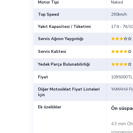
Motor Tipi
Naked
Top Speed
290km/h
Yakıt Kapasitesi / Tüketimi
17 lt - 7lt/
Servis Ağının Yaygınlığı
Servis Kalitesi
Yedek Parça Bulunabilirliği
Fiyat
1095000TL
Diğer Motosiklet Fiyat Listeleri
YAMAHA Fiya
İçin
Ek özellikler
Ön süspa
43 mm Öhl
süspansiyo