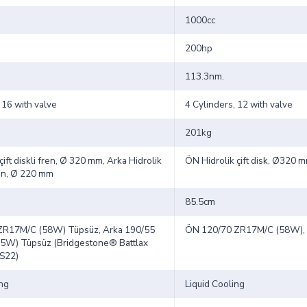
1000cc
200hp
113.3nm.
 16 with valve
4 Cylinders, 12 with valve
201kg
çift diskli fren, Ø 320 mm, Arka Hidrolik
ÖN Hidrolik çift disk, Ø320 
ren, Ø 220 mm
85.5cm
ZR17M/C (58W) Tüpsüz, Arka 190/55
ÖN 120/70 ZR17M/C (58W),
5W) Tüpsüz (Bridgestone® Battlax
 S22)
ing
Liquid Cooling