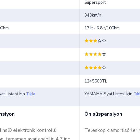
Supersport
340km/h
100km
17 lt - 6.8lt/100km
1245500TL
t Listesi İçin
Tıkla
YAMAHA Fiyat Listesi İçin
Tık
nsiyon
Ön süspansiyon
ins® elektronik kontrollü
Teleskopik amortisörler
n, tamamen ayarlanabilir; 4,7 inç