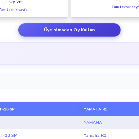
Oy ver
Tam teknik say
am teknik sayfa
Üye olmadan Oy Kullan
-10 SP
YAMAHA R1
YAMAHA
T-10 SP
Yamaha R1