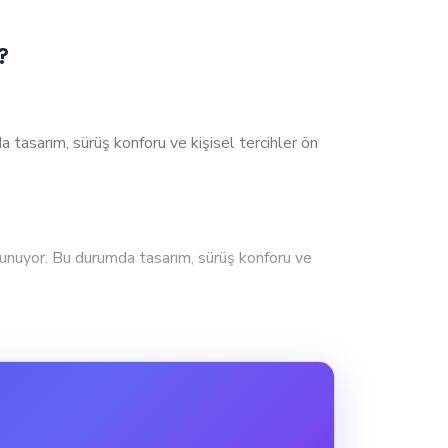
?
sarım, sürüş konforu ve kişisel tercihler ön
yor. Bu durumda tasarım, sürüş konforu ve
Performans odaklı kullanıcılar ve
. Bu, performans açısından diğer özelliklerin