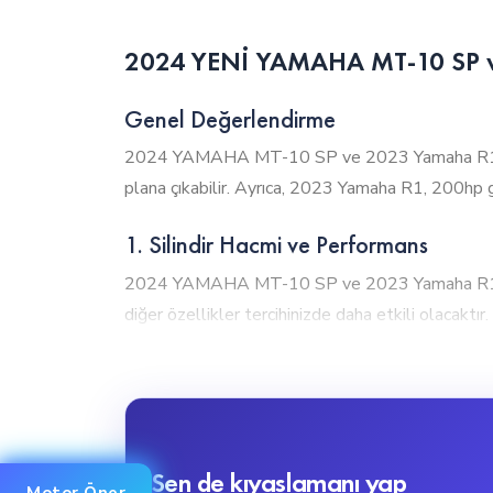
2024 YENİ YAMAHA MT-10 SP vs 
Genel Değerlendirme
2024 YAMAHA MT-10 SP ve 2023 Yamaha R1, motor
plana çıkabilir. Ayrıca, 2023 Yamaha R1, 200hp gü
1. Silindir Hacmi ve Performans
2024 YAMAHA MT-10 SP ve 2023 Yamaha R1, ner
diğer özellikler tercihinizde daha etkili olacaktır.
2024 YAMAHA MT-10 SP, 1000cc motor hacmiyle yü
profesyoneller için tasarlanmıştır.
2. Tork Gücü
2024 YAMAHA MT-10 SP ve 2023 Yamaha R1, nered
Sen de kıyaslamanı yap