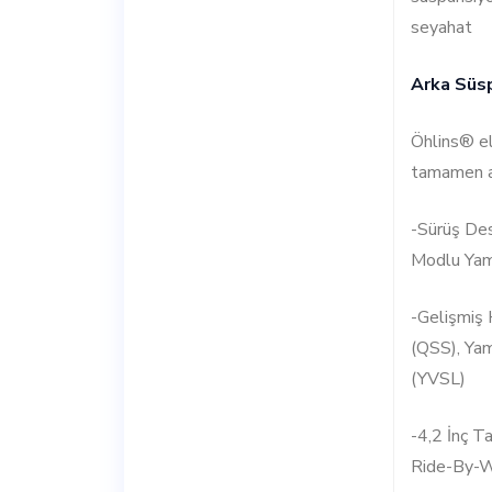
seyahat
Arka Süs
Öhlins® el
tamamen ay
-Sürüş Des
Modlu Yam
-Gelişmiş 
(QSS), Yam
(YVSL)
-4,2 İnç T
Ride-By-W