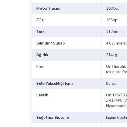
Motor Hacmi
1000cc
Güç
166hp
Tork
112nm.
Silindir / Subap
4 Cylinders,
Ağırlık
214kg
Fren
Ön Hidrolik 
tek diskli f
Sele Yüksekliği (cm)
83.5cm
Lastik
Ön 120/70 
ZR17M/C (7
Hypersport
Soğutma Sistemi
Liquid Cool