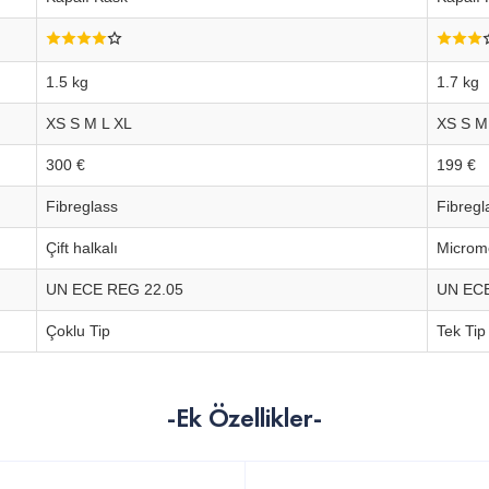
1.5 kg
1.7 kg
XS S M L XL
XS S M
300 €
199 €
Fibreglass
Fibregl
Çift halkalı
Microm
UN ECE REG 22.05
UN ECE
Çoklu Tip
Tek Tip
-Ek Özellikler-