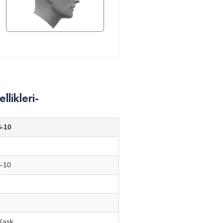
likleri-
-10
-10
Kask