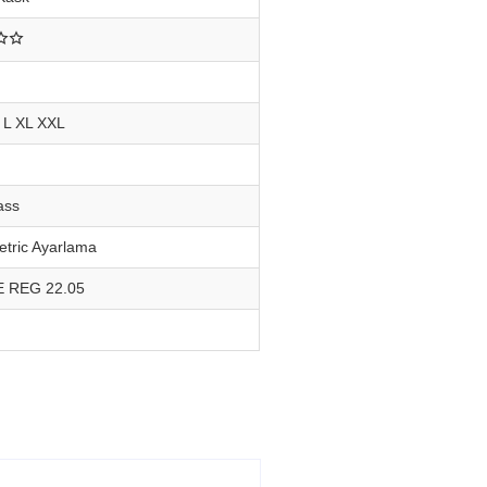
 L XL XXL
ass
etric Ayarlama
 REG 22.05