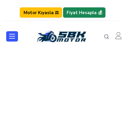
Motor Kıyasla ⚖️
Fiyat Hesapla 💰