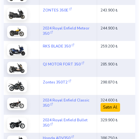
ZONTES 350E
243.900 ₺
2024 Royal Enfield Meteor
244.900 ₺
350
RKS BLADE 350
259.200 ₺
QJ MOTOR FORT 350
285.900 ₺
Zontes 350T2
298.870 ₺
2024 Royal Enfield Classic
324.600 ₺
350
Satın Al
2024 Royal Enfield Bullet
329.900 ₺
350
Honda ADV350
386.750 ₺