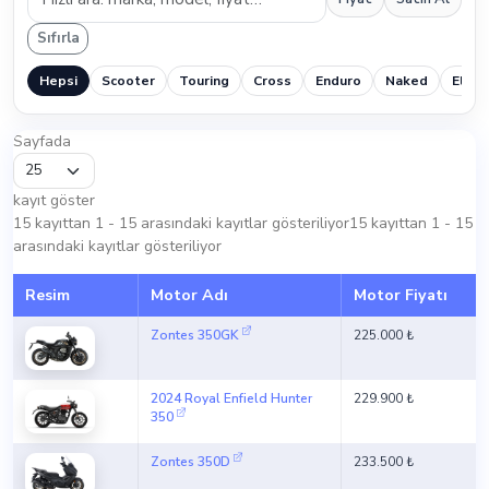
Sıfırla
Hepsi
Scooter
Touring
Cross
Enduro
Naked
Elektr
Sayfada
kayıt göster
15 kayıttan 1 - 15 arasındaki kayıtlar gösteriliyor15 kayıttan 1 - 15
arasındaki kayıtlar gösteriliyor
Resim
Motor Adı
Motor Fiyatı
Zontes 350GK
225.000 ₺
2024 Royal Enfield Hunter
229.900 ₺
350
Zontes 350D
233.500 ₺