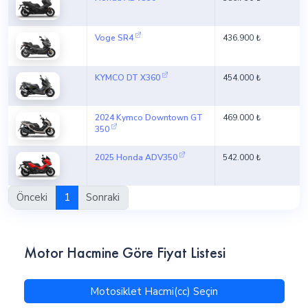
Voge SR4
436.900 ₺
KYMCO DT X360
454.000 ₺
2024 Kymco Downtown GT
469.000 ₺
350
2025 Honda ADV350
542.000 ₺
Önceki
1
Sonraki
Motor Hacmine Göre Fiyat Listesi
Motosiklet Hacmi(cc) Seçin