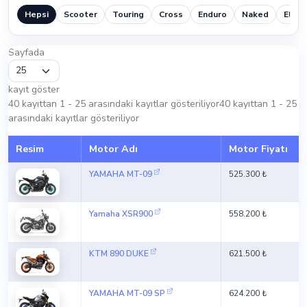
Hepsi
Scooter
Touring
Cross
Enduro
Naked
Elektr
Sayfada
kayıt göster
40 kayıttan 1 - 25 arasındaki kayıtlar gösteriliyor40 kayıttan 1 - 25
arasındaki kayıtlar gösteriliyor
Resim
Motor Adı
Motor Fiyatı
YAMAHA MT-09
525.300 ₺
Yamaha XSR900
558.200 ₺
KTM 890 DUKE
621.500 ₺
YAMAHA MT-09 SP
624.200 ₺