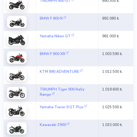
TRIUMPH 900 GT
890.300 ₺
BMW F 900 R
892.080 ₺
Yamaha Niken GT
981.000 ₺
BMW F 900 XR
1.003.590 ₺
KTM 890 ADVENTURE
1.012.500 ₺
TRIUMPH Tiger 900 Rally
1.018.600 ₺
Range
Yamaha Tracer 9 GT Plus
1.025.500 ₺
Kawasaki Z900
1.033.000 ₺