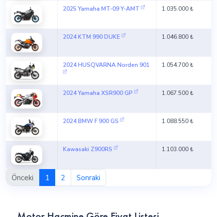
2025 Yamaha MT-09 Y-AMT
1.035.000 ₺
2024 KTM 990 DUKE
1.046.800 ₺
2024 HUSQVARNA Norden 901
1.054.700 ₺
2024 Yamaha XSR900 GP
1.067.500 ₺
2024 BMW F 900 GS
1.088.550 ₺
Kawasaki Z900RS
1.103.000 ₺
Önceki
1
2
Sonraki
Motor Hacmine Göre Fiyat Listesi