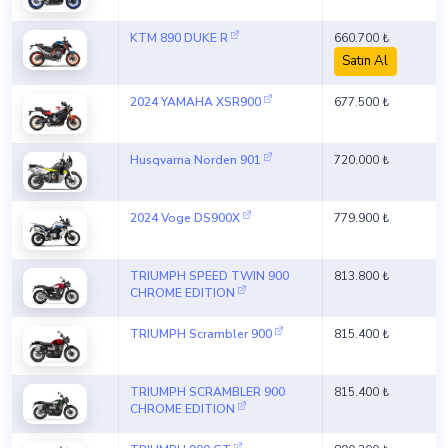
KTM 890 DUKE R
660.700 ₺
Satın Al
2024 YAMAHA XSR900
677.500 ₺
Husqvarna Norden 901
720.000 ₺
2024 Voge DS900X
779.900 ₺
TRIUMPH SPEED TWIN 900
813.800 ₺
CHROME EDITION
TRIUMPH Scrambler 900
815.400 ₺
TRIUMPH SCRAMBLER 900
815.400 ₺
CHROME EDITION