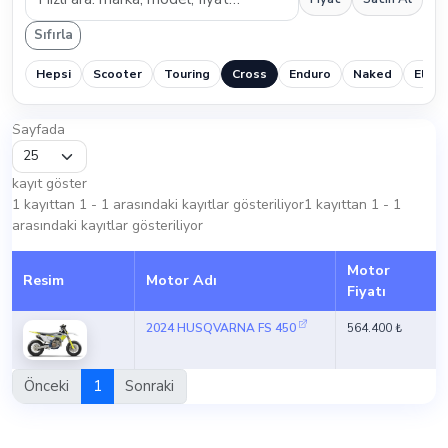
Sıfırla
Hepsi
Scooter
Touring
Cross
Enduro
Naked
Elektr
Sayfada
kayıt göster
1 kayıttan 1 - 1 arasındaki kayıtlar gösteriliyor1 kayıttan 1 - 1
arasındaki kayıtlar gösteriliyor
Motor
Resim
Motor Adı
Fiyatı
2024 HUSQVARNA FS 450
564.400 ₺
Önceki
1
Sonraki