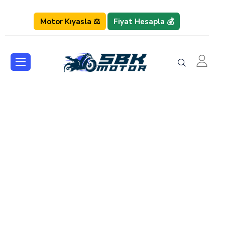
Motor Kıyasla ⚖️
Fiyat Hesapla 💰