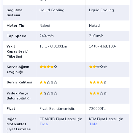
Soğutma
Liquid Cooling
Liquid Cooling
Sistemi
Motor Tipi
Naked
Naked
Top Speed
240km/h
210km/h
Yakıt
15 lt - 6lt/100km
14 lt - 4.6lt/100km
Kapasitesi /
Tüketimi
Servis Ağının
Yaygınlığı
Servis Kalitesi
Yedek Parça
Bulunabilirliği
Fiyat
Fiyatı Belirtilmemiştir.
720000TL
Diğer
CF MOTO Fiyat Listesi İçin
KTM Fiyat Listesi İçin
Motosiklet
Tıkla
Tıkla
Fiyat Listeleri