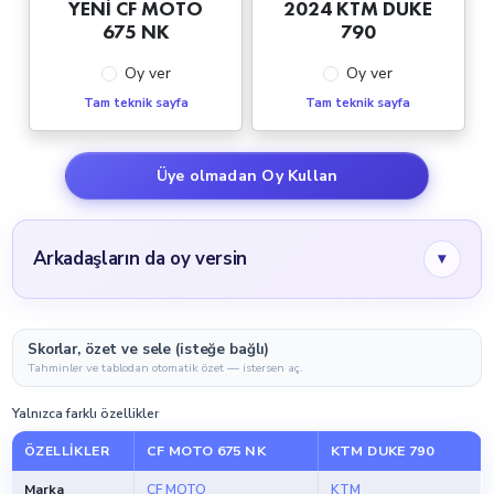
YENİ CF MOTO
2024 KTM DUKE
675 NK
790
Oy ver
Oy ver
Tam teknik sayfa
Tam teknik sayfa
Üye olmadan Oy Kullan
Arkadaşların da oy versin
▾
Skorlar, özet ve sele (isteğe bağlı)
Tahminler ve tablodan otomatik özet — istersen aç.
Yalnızca farklı özellikler
ÖZELLIKLER
CF MOTO 675 NK
KTM DUKE 790
Marka
CF MOTO
KTM