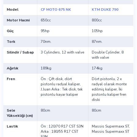
Model
CF MOTO 675 NK
KTM DUKE 790
Motor Hacmi
650cc
800cc
Güç
95hp
105hp
Tork
70nm.
87nm.
Silindir / Subap
3 Cylinders, 12 with valve
Double Cylinder, 8
with valve
Ağırlık
189kg
174kg
Fren
Ön : Çift disk, dört
Dört pistonlu, 2 x
pistonlu radyal kaliper,
radyal olarak monte
J.Juan Arka : Tek disk, tek
edilmiş kaliper, İki
pistonlu kayar kaliper
pistonlu kaliper fren
diski
Sele
80cm
80cm
Yüksekliği (cm)
Lastik
Ön : 120/70 R17 CST S3N
Massis Supermaxx ST,
Arka : 180/55 R17 CST
Massis Supermaxx ST
S3N