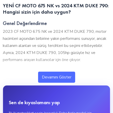
YENİ CF MOTO 675 NK vs 2024 KTM DUKE 790:
Hangisi sizin için daha uygun?
Genel Değerlendirme
2023 CF MOTO 675 NK ve 2024 KTM DUKE 790, motor
hacimleri açısından birbirine yakın performans sunuyor, ancak
kullanım alanları ve sürüş tercihleri bu seçimi etkileyebilir.
Ayrıca, 2024 KTM DUKE 790, 105hp gücüyle hız ve
performans arayan kullanıcılar için öne çıkıyor.
1. Silindir Hacmi ve Performans
Devamını Göster
2023 CF MOTO 675 NK ve 2024 KTM DUKE 790, motor
hacimleri açısından birbirine yakın seviyelerde bulunuyor.
2024 KTM DUKE 790, 800cc ile biraz daha güçlü bir
Sen de kıyaslamanı yap
performans sunarken, 2023 CF MOTO 675 NK ise 650cc ile
daha ekonomik ve dengeli bir yapı sunuyor.