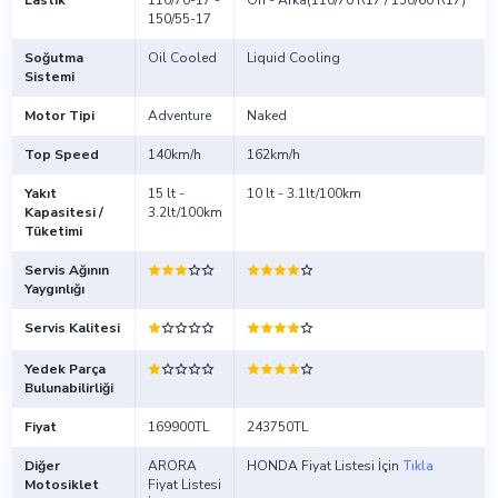
Lastik
110/70-17 -
Ön - Arka(110/70 R17 / 150/60 R17)
150/55-17
Soğutma
Oil Cooled
Liquid Cooling
Sistemi
Motor Tipi
Adventure
Naked
Top Speed
140km/h
162km/h
Yakıt
15 lt -
10 lt - 3.1lt/100km
Kapasitesi /
3.2lt/100km
Tüketimi
Servis Ağının
Yaygınlığı
Servis Kalitesi
Yedek Parça
Bulunabilirliği
Fiyat
169900TL
243750TL
Diğer
ARORA
HONDA Fiyat Listesi İçin
Tıkla
Motosiklet
Fiyat Listesi