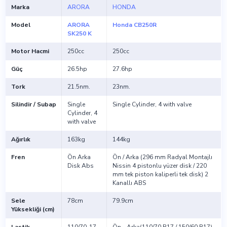
Marka
ARORA
HONDA
Model
ARORA
Honda CB250R
SK250 K
Motor Hacmi
250cc
250cc
Güç
26.5hp
27.6hp
Tork
21.5nm.
23nm.
Silindir / Subap
Single
Single Cylinder, 4 with valve
Cylinder, 4
with valve
Ağırlık
163kg
144kg
Fren
Ön Arka
Ön / Arka (296 mm Radyal Montajlı
Disk Abs
Nissin 4 pistonlu yüzer disk / 220
mm tek piston kaliperli tek disk) 2
Kanallı ABS
Sele
78cm
79.9cm
Yüksekliği (cm)