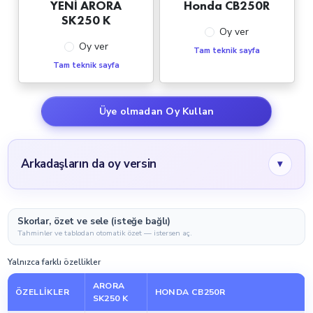
YENİ ARORA
Honda CB250R
SK250 K
Oy ver
Oy ver
Tam teknik sayfa
Tam teknik sayfa
Üye olmadan Oy Kullan
Arkadaşların da oy versin
▾
Skorlar, özet ve sele (isteğe bağlı)
Tahminler ve tablodan otomatik özet — istersen aç.
Yalnızca farklı özellikler
ARORA
ÖZELLIKLER
HONDA CB250R
SK250 K