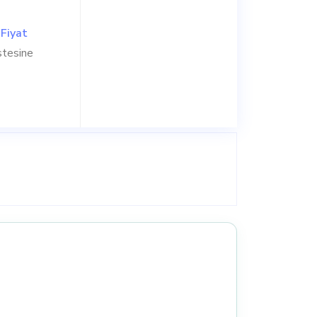
.
Fiyat
stesine