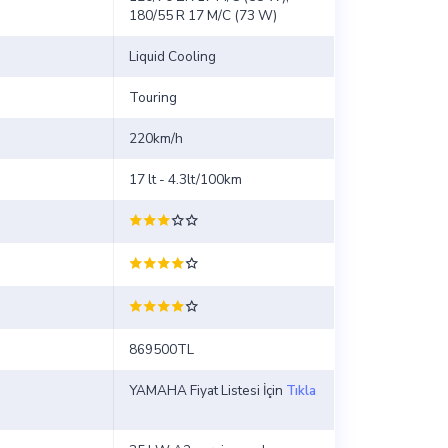
180/55 R 17 M/C (73 W)
Liquid Cooling
Touring
220km/h
17 lt - 4.3lt/100km
869500TL
YAMAHA Fiyat Listesi İçin
Tıkla