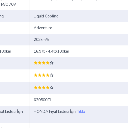
8 M/C 70V
ing
Liquid Cooling
Adventure
203km/h
t/100km
16.9 lt - 4.4lt/100km
620500TL
t Listesi İçin
HONDA Fiyat Listesi İçin
Tıkla