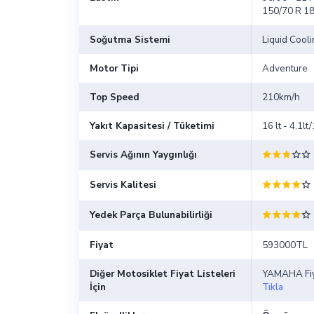
150/70 R 1
Soğutma Sistemi
Liquid Cool
Motor Tipi
Adventure
Top Speed
210km/h
Yakıt Kapasitesi / Tüketimi
16 lt - 4.1l
Servis Ağının Yaygınlığı
Servis Kalitesi
Yedek Parça Bulunabilirliği
Fiyat
593000TL
Diğer Motosiklet Fiyat Listeleri
YAMAHA Fiya
İçin
Tıkla