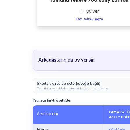
Oy ver
Tam teknik sayfa
Arkadaşların da oy versin
Skorlar, özet ve sele (isteğe bağlı)
Tahminler ve tablodan otomatik özet — istersen aç.
Yalnızca farklı özellikler
YAMAHA TE
ÖZELLIKLER
RALLY EDI
Marka
YAMAHA