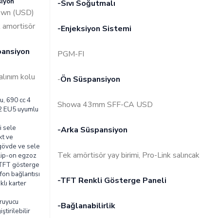
iyon
-Sıvı Soğutmalı
own (USD)
 amortisör
-Enjeksiyon Sistemi
pansiyon
PGM-FI
alınım kolu
-
Ön Süspansiyon
u, 690 cc 4
Showa 43mm SFF-CA USD
2 EU5 uyumlu
pi sele
-Arka Süspansiyon
kt ve
gövde ve sele
Tek amörtisör yay birimi, Pro-Link salıncak
lip-on egzoz
i TFT gösterge
efon bağlantısı
-TFT Renkli Gösterge Paneli
lı karter
ruyucu
-Bağlanabilirlik
tirilebilir