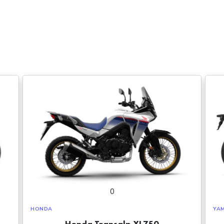
0
HONDA
YA
Honda Transalp XL750