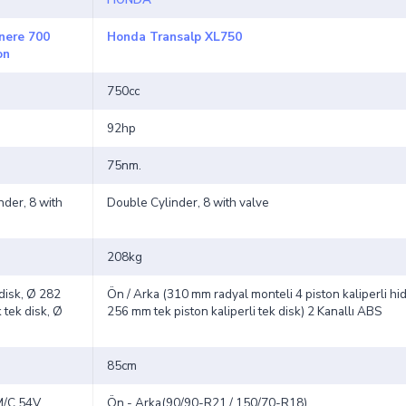
nere 700
Honda Transalp XL750
on
750cc
92hp
75nm.
nder, 8 with
Double Cylinder, 8 with valve
208kg
 disk, Ø 282
Ön / Arka (310 mm radyal monteli 4 piston kaliperli hidro
 tek disk, Ø
256 mm tek piston kaliperli tek disk) 2 Kanallı ABS
85cm
M/C 54V,
Ön - Arka(90/90-R21 / 150/70-R18)