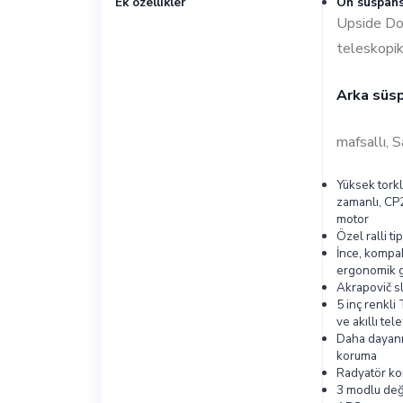
Ek özellikler
Ön süspans
Upside D
teleskopik
Arka süs
mafsallı, S
Yüksek torkl
zamanlı, CP
motor
Özel ralli ti
İnce, kompa
ergonomik 
Akrapovič s
5 inç renkl
ve akıllı tel
Daha dayanık
koruma
Radyatör ko
3 modlu değiş