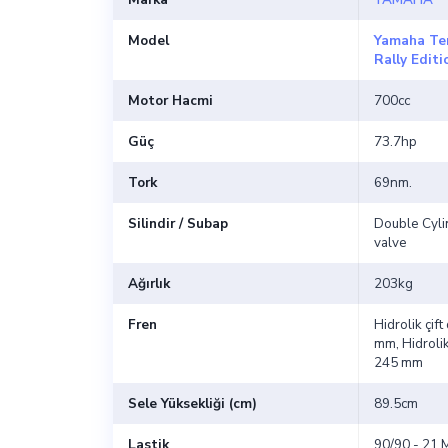
Model
Yamaha Te
Rally Editi
Motor Hacmi
700cc
Güç
73.7hp
Tork
69nm.
Silindir / Subap
Double Cyli
valve
Ağırlık
203kg
Fren
Hidrolik çift
mm, Hidrolik
245 mm
Sele Yüksekliği (cm)
89.5cm
Lastik
90/90 - 21 