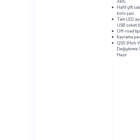
ABS
Hafif çift sal
boru şasi
Tam LED ay
USB soket il
Off-road tipi
Kavrama ped
QSS (Hızlı V
Değiştirme S
Hazır