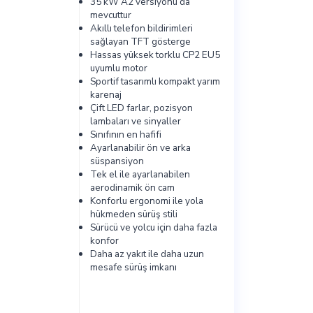
35 kW A2 versiyonu da
mevcuttur
Akıllı telefon bildirimleri
sağlayan TFT gösterge
Hassas yüksek torklu CP2 EU5
uyumlu motor
Sportif tasarımlı kompakt yarım
karenaj
Çift LED farlar, pozisyon
lambaları ve sinyaller
Sınıfının en hafifi
Ayarlanabilir ön ve arka
süspansiyon
Tek el ile ayarlanabilen
aerodinamik ön cam
Konforlu ergonomi ile yola
hükmeden sürüş stili
Sürücü ve yolcu için daha fazla
konfor
Daha az yakıt ile daha uzun
mesafe sürüş imkanı