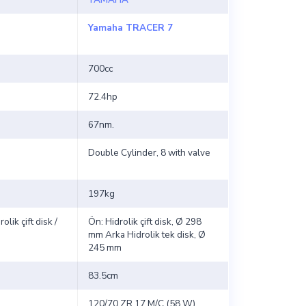
Yamaha TRACER 7
700cc
72.4hp
67nm.
Double Cylinder, 8 with valve
197kg
lik çift disk /
Ön: Hidrolik çift disk, Ø 298
mm Arka Hidrolik tek disk, Ø
245 mm
83.5cm
120/70 ZR 17 M/C (58 W),