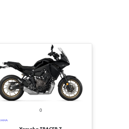
0
MAHA
Yamaha TRACER 7