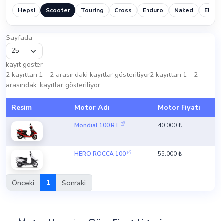
Hepsi
Scooter
Touring
Cross
Enduro
Naked
Elektr
Sayfada
kayıt göster
2 kayıttan 1 - 2 arasındaki kayıtlar gösteriliyor2 kayıttan 1 - 2
arasındaki kayıtlar gösteriliyor
Resim
Motor Adı
Motor Fiyatı
Mondial 100 RT
40.000 ₺
HERO ROCCA 100
55.000 ₺
Önceki
1
Sonraki