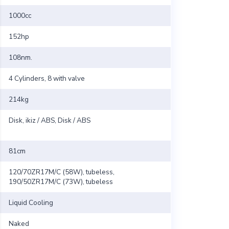
1000cc
152hp
108nm.
4 Cylinders, 8 with valve
214kg
Disk, ikiz / ABS, Disk / ABS
81cm
120/70ZR17M/C (58W), tubeless,
190/50ZR17M/C (73W), tubeless
Liquid Cooling
Naked