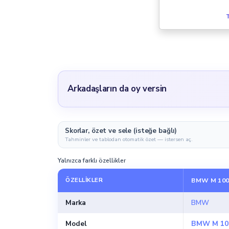
T
Arkadaşların da oy versin
Skorlar, özet ve sele (isteğe bağlı)
Tahminler ve tablodan otomatik özet — istersen aç.
Yalnızca farklı özellikler
ÖZELLIKLER
BMW M 100
Marka
BMW
Model
BMW M 10