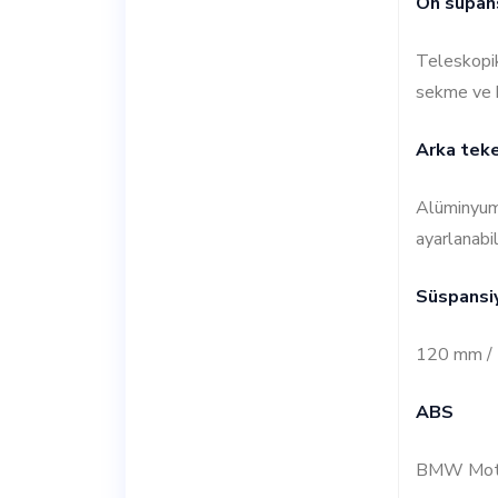
Ön süpans
Teleskopik
sekme ve 
Arka teke
Alüminyum a
ayarlanabi
Süspansiy
120 mm /
ABS
BMW Moto