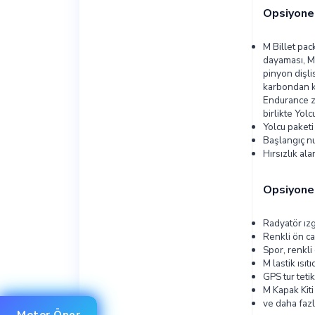
Opsiyone
M Billet pac
dayaması, M 
pinyon dişli
karbondan ka
Endurance zi
birlikte Yolc
Yolcu paketi
Başlangıç nu
Hırsızlık ala
Opsiyone
Radyatör ızg
Renkli ön c
Spor, renkli
M lastik ısıtıc
GPS tur teti
M Kapak Kiti
ve daha fazl