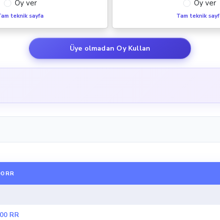
Oy ver
Oy ver
am teknik sayfa
Tam teknik say
Üye olmadan Oy Kullan
0 RR
00 RR