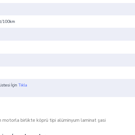
5lt/100km
stesi İçin
Tıkla
n motorla birlikte köprü tipi alüminyum laminat şasi