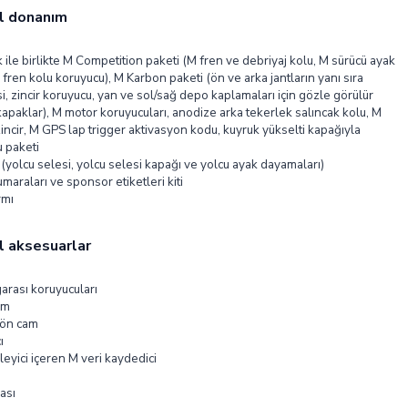
l donanım
k ile birlikte M Competition paketi (M fren ve debriyaj kolu, M sürücü ayak
fren kolu koruyucu), M Karbon paketi (ön ve arka jantların yanı sıra
si, zincir koruyucu, yan ve sol/sağ depo kaplamaları için gözle görülür
paklar), M motor koruyucuları, anodize arka tekerlek salıncak kolu, M
ncir, M GPS lap trigger aktivasyon kodu, kuyruk yükselti kapağıyla
u paketi
 (yolcu selesi, yolcu selesi kapağı ve yolcu ayak dayamaları)
maraları ve sponsor etiketleri kiti
rmı
l aksesuarlar
arası koruyucuları
am
 ön cam
ı
kleyici içeren M veri kaydedici
ası