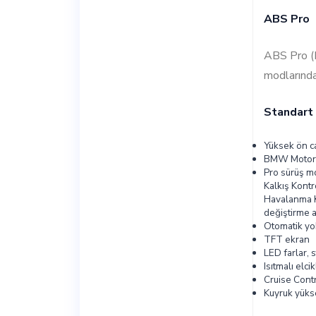
ABS Pro
ABS Pro (R
modlarınd
Standart
Yüksek ön 
BMW Motorr
Pro sürüş mo
Kalkış Kont
Havalanma K
değiştirme a
Otomatik yo
TFT ekran
LED farlar, 
Isıtmalı elci
Cruise Cont
Kuyruk yükse