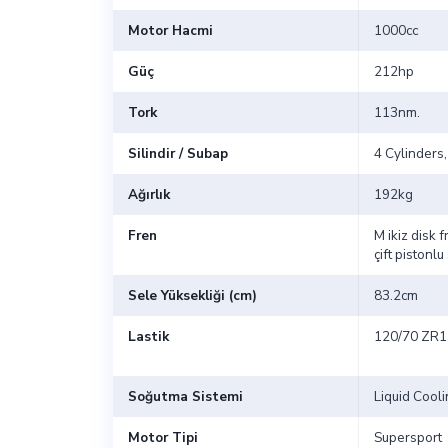
Motor Hacmi
1000cc
Güç
212hp
Tork
113nm.
Silindir / Subap
4 Cylinders,
Ağırlık
192kg
Fren
M ikiz disk 
çift pistonlu
Sele Yüksekliği (cm)
83.2cm
Lastik
120/70 ZR1
Soğutma Sistemi
Liquid Cool
Motor Tipi
Supersport