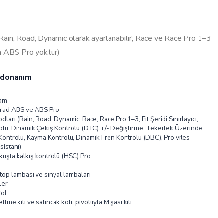
ain, Road, Dynamic olarak ayarlanabilir; Race ve Race Pro 1–3
a ABS Pro yoktur)
 donanım
cam
ad ABS ve ABS Pro
dları (Rain, Road, Dynamic, Race, Race Pro 1–3, Pit Şeridi Sınırlayıcı,
rolü, Dinamik Çekiş Kontrolü (DTC) +/- Değiştirme, Tekerlek Üzerinde
ontrolü, Kayma Kontrolü, Dinamik Fren Kontrolü (DBC), Pro vites
sistanı)
kuşta kalkış kontrolü (HSC) Pro
stop lambası ve sinyal lambaları
kler
rol
ltme kiti ve salıncak kolu pivotuyla M şasi kiti