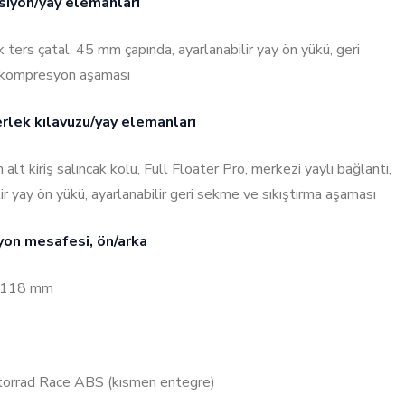
iyon/yay elemanları
 ters çatal, 45 mm çapında, ayarlanabilir yay ön yükü, geri
kompresyon aşaması
rlek kılavuzu/yay elemanları
lt kiriş salıncak kolu, Full Floater Pro, merkezi yaylı bağlantı,
lir yay ön yükü, ayarlanabilir geri sekme ve sıkıştırma aşaması
on mesafesi, ön/arka
 118 mm
rrad Race ABS (kısmen entegre)