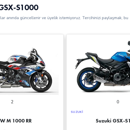
 GSX-S1000
çlar anında güncellenir ve üyelik istemiyoruz. Tercihinizi paylaşmak, bu
2
0
SUZUKI
W M 1000 RR
Suzuki GSX-S