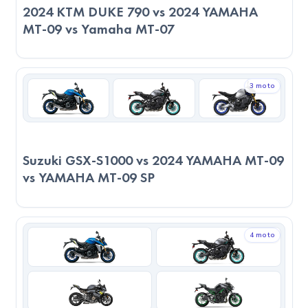
2024 KTM DUKE 790 vs 2024 YAMAHA
güçlü motoru ile pist deneyimleri için uygundur.
MT-09 vs Yamaha MT-07
Servis ve Parça Durumu
2024 YAMAHA MT-09 ve 2024 Honda CBR650R, servis
ağı açısından benzer seviyededir. Servis kalitesi bakımından
3 moto
iki model de benzer seviyede değerlendiriliyor. Yedek parça
erişimi açısından iki model arasında büyük bir fark yoktur.
Suzuki GSX-S1000 vs 2024 YAMAHA MT-09
Yakıt Tüketimi ve Ekonomik Değerlendirme
vs YAMAHA MT-09 SP
2024 YAMAHA MT-09, 6L/100km tüketimiyle 100 km’de
ortalama
2.8 TL
yakıt harcar. Yakıt deposu 14 litre olduğu
için tam depo ile yaklaşık
233 km
yol gidebilir ve depo
4 moto
dolumu
654 TL
’ye mal olur.
2024 Honda CBR650R, 4.9L/100km tüketimiyle 100
km’de ortalama
2.29 TL
yakıt harcar. Yakıt deposu 15.4 litre
olduğu için tam depo ile yaklaşık
314 km
yol gidebilir ve