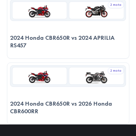
Ancak yüksek hız, tork ve agresif kullanım önceliğinizse,
2 moto
2024 Honda CBR650R daha cazip bir seçenek olacaktır. Son
kararı verirken, sadece teknik verilere değil, kullanım
amacınıza, sürüş alışkanlıklarınıza ve motosikleti nerede
2024 Honda CBR650R vs 2024 APRILIA
kullanacağınızı göz önünde bulundurmanız önemlidir.
RS457
2 moto
2024 Honda CBR650R vs 2026 Honda
CBR600RR