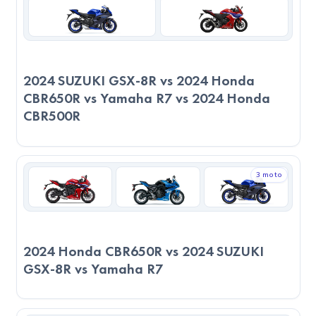
Sonuç
Teknik Performans:
Puanlar girilmediği için sadece teknik verilere göre
2024 SUZUKI GSX-8R vs 2024 Honda
değerlendirme yapılmıştır.
CBR650R vs Yamaha R7 vs 2024 Honda
CBR500R
Servis ve Parça Durumu:
Her iki modelin servis ağı benzer seviyede. Yedek parça
bulunabilirliği açısından büyük fark bulunmamaktadır.
3 moto
Genel Değerlendirme:
Her iki modelin de öne çıktığı farklı alanlar bulunuyor. 2024
YAMAHA MT-09, bazı teknik alanlarda avantaj sunarken;
2024 Honda CBR650R vs 2024 SUZUKI
GSX-8R vs Yamaha R7
2024 Honda CBR650R ise farklı kategorilerde öne
çıkabiliyor. Eğer konfor, yakıt ekonomisi ve şehir içi pratiklik
arıyorsanız 2024 YAMAHA MT-09 sizin için uygun olabilir.