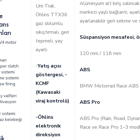
Alüminyum alt kiriş salıncak
Uni-Trak,
merkezi yaylı bağlantı, ayarl
e
Öhlins TTX36
ayarlanabilir geri sekme ve 
ans
gaz dolumlu,
ları
sıkıştırmalı, geri
Süspansiyon mesafesi, ö
tepmeli, yay
V4 motor
ayarlı
120 mm / 118 mm
k
ıman
-
Yatış açısı
pper clutch
ABS
r sistemi
göstergesi, -
me sistemi
KCMF
se firing
BMW Motorrad Race ABS (
(Kawasaki
ş valfleri
viraj kontrolü)
ktivasyon
ABS Pro
 sistemi
-Öhlins
ABS Pro (Rain, Road, Dynami
gaz kelebeği
elektronik
Race ve Race Pro 1–3 modl
direksiyon
ik