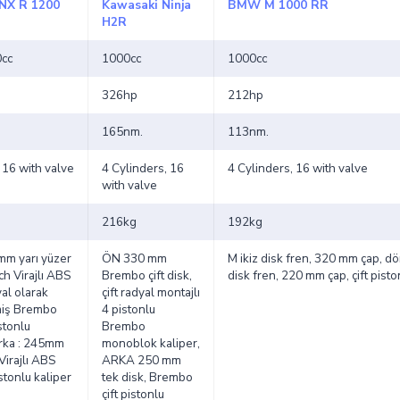
NX R 1200
Kawasaki Ninja
BMW M 1000 RR
H2R
cc
1000cc
1000cc
326hp
212hp
165nm.
113nm.
 16 with valve
4 Cylinders, 16
4 Cylinders, 16 with valve
with valve
216kg
192kg
mm yarı yüzer
ÖN 330 mm
M ikiz disk fren, 320 mm çap, dör
ch Virajlı ABS
Brembo çift disk,
disk fren, 220 mm çap, çift pisto
al olarak
çift radyal montajlı
miş Brembo
4 pistonlu
stonlu
Brembo
Arka : 245mm
monoblok kaliper,
Virajlı ABS
ARKA 250 mm
stonlu kaliper
tek disk, Brembo
çift pistonlu