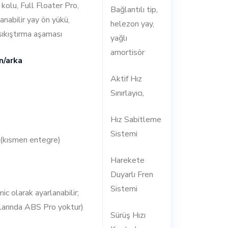
 kolu, Full Floater Pro,
Bağlantılı tip,
anabilir yay ön yükü,
helezon yay,
sıkıştırma aşaması
yağlı
amortisör
n/arka
Aktif Hız
Sınırlayıcı,
Hız Sabitleme
Sistemi
kısmen entegre)
Harekete
Duyarlı Fren
Sistemi
c olarak ayarlanabilir;
arında ABS Pro yoktur)
Sürüş Hızı