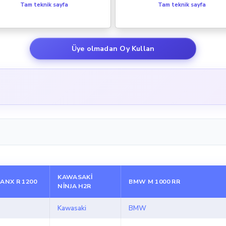
Tam teknik sayfa
Tam teknik sayfa
Üye olmadan Oy Kullan
KAWASAKI
NX R 1200
BMW M 1000 RR
NINJA H2R
Kawasaki
BMW