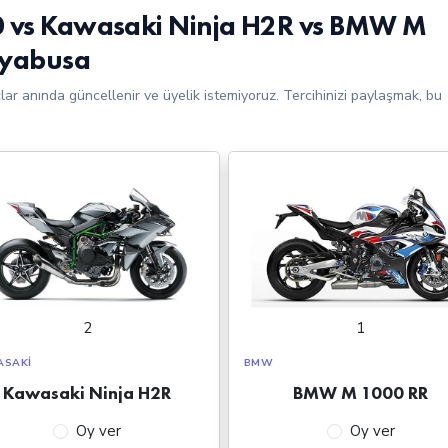
 vs Kawasaki Ninja H2R vs BMW M
ayabusa
çlar anında güncellenir ve üyelik istemiyoruz. Tercihinizi paylaşmak, bu
2
1
ASAKI
BMW
Kawasaki Ninja H2R
BMW M 1000 RR
Oy ver
Oy ver