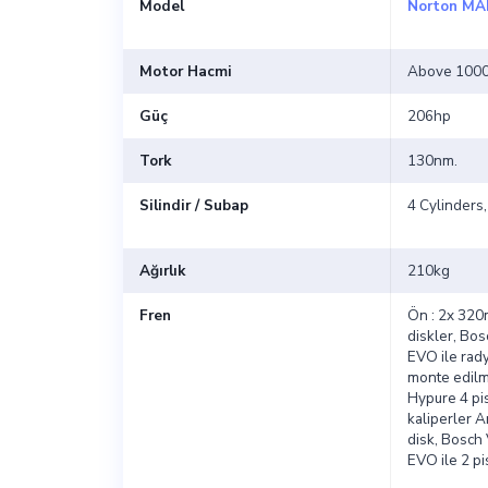
Model
Norton MA
Motor Hacmi
Above 1000
Güç
206hp
Tork
130nm.
Silindir / Subap
4 Cylinders,
Ağırlık
210kg
Fren
Ön : 2x 320
diskler, Bos
EVO ile rady
monte edil
Hypure 4 pi
kaliperler 
disk, Bosch 
EVO ile 2 pi