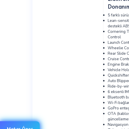
Donanım
5 farklı sür
Lean-sensit
destekli AB
Cornering T
Control
Launch Cont
Wheelie Co
Rear Slide 
Cruise Cont
Engine Brak
Vehicle Hol
Quickshifte
Auto Blippe
Ride-by-wir
6 eksenli I
Bluetooth ba
Wi-Fi bağlan
GoPro ente
OTA (kablos
güncellemes
Navigasyon