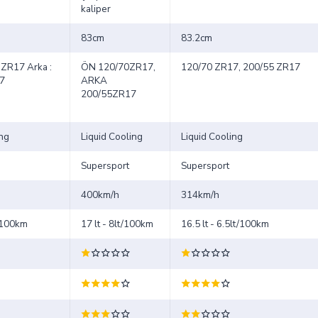
kaliper
83cm
83.2cm
 ZR17 Arka :
ÖN 120/70ZR17,
120/70 ZR17, 200/55 ZR17
7
ARKA
200/55ZR17
ing
Liquid Cooling
Liquid Cooling
Supersport
Supersport
400km/h
314km/h
t/100km
17 lt - 8lt/100km
16.5 lt - 6.5lt/100km