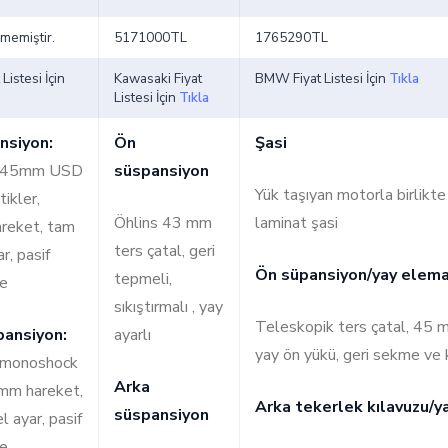
ilmemiştir.
5171000TL
1765290TL
Listesi İçin
Kawasaki Fiyat
BMW Fiyat Listesi İçin
Tıkla
Listesi İçin
Tıkla
nsiyon:
Ön
Şasi
i 45mm USD
süspansiyon
Yük taşıyan motorla birlikt
tikler,
Öhlins 43 mm
laminat şasi
reket, tam
ters çatal, geri
r, pasif
Ön süpansiyon/yay elema
tepmeli,
e
sıkıştırmalı , yay
Teleskopik ters çatal, 45 m
pansiyon:
ayarlı
yay ön yükü, geri sekme v
 monoshock
Arka
mm hareket,
Arka tekerlek kılavuzu/y
süspansiyon
 ayar, pasif
e