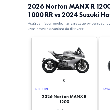
2026 Norton MANX R 1200
1000 RR vs 2024 Suzuki H
Aşağıdan favori modelinizi işaretleyip oy verin; sonu
kıyaslamayı okuyanlara da fikir verir.
0
NORTON
KAW
2026 Norton MANX R
1200