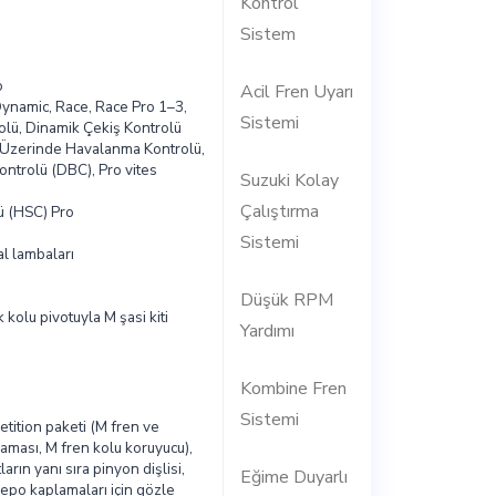
Kontrol
Sistem
o
Acil Fren Uyarı
Dynamic, Race, Race Pro 1–3,
Sistemi
trolü, Dinamik Çekiş Kontrolü
 Üzerinde Havalanma Kontrolü,
ntrolü (DBC), Pro vites
Suzuki Kolay
Çalıştırma
ü (HSC) Pro
Sistemi
al lambaları
Düşük RPM
 kolu pivotuyla M şasi kiti
Yardımı
Kombine Fren
Sistemi
etition paketi (M fren ve
aması, M fren kolu koruyucu),
arın yanı sıra pinyon dişlisi,
Eğime Duyarlı
depo kaplamaları için gözle