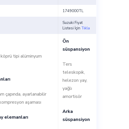
1749000TL
Suzuki Fiyat
Listesi İçin
Tıkla
Ön
süspansiyon
e köprü tipi alüminyum
Ters
teleskopik,
nları
helezon yay,
yağlı
m çapında, ayarlanabilir
amortisör
e kompresyon aşaması
Arka
ay elemanları
süspansiyon