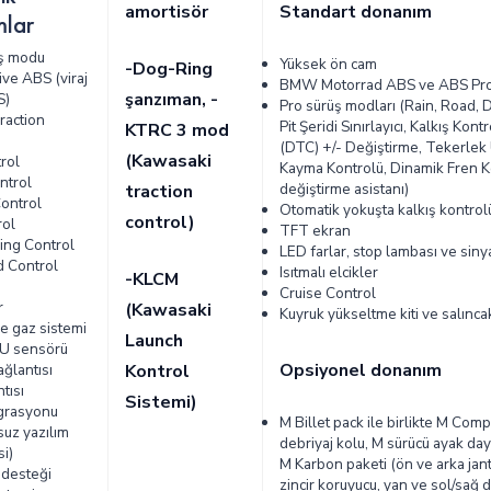
amortisör
Standart donanım
lar
üş modu
Yüksek ön cam
-Dog-Ring
ive ABS (viraj
BMW Motorrad ABS ve ABS Pr
şanzıman, -
S)
Pro sürüş modları (Rain, Road, 
raction
Pit Şeridi Sınırlayıcı, Kalkış Kon
KTRC 3 mod
(DTC) +/- Değiştirme, Tekerlek
(Kawasaki
rol
Kayma Kontrolü, Dinamik Fren Ko
ntrol
değiştirme asistanı)
traction
Control
Otomatik yokuşta kalkış kontrol
control)
rol
TFT ekran
ing Control
LED farlar, stop lambası ve siny
d Control
Isıtmalı elcikler
-KLCM
r
Cruise Control
r
(Kawasaki
Kuyruk yükseltme kiti ve salıncak
e gaz sistemi
Launch
MU sensörü
Opsiyonel donanım
ğlantısı
Kontrol
tısı
Sistemi)
grasyonu
M Billet pack ile birlikte M Comp
uz yazılım
debriyaj kolu, M sürücü ayak day
i)
M Karbon paketi (ön ve arka jantl
 desteği
zincir koruyucu, yan ve sol/sağ 