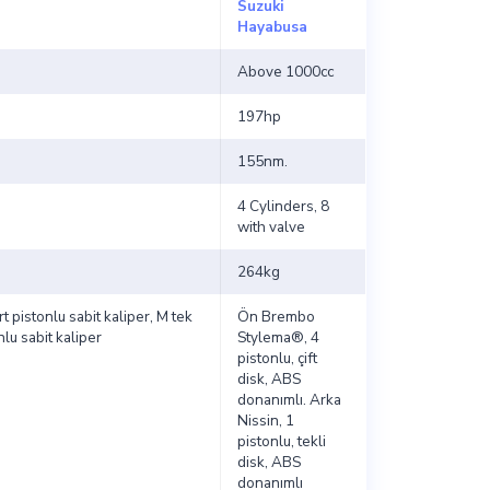
Suzuki
Hayabusa
Above 1000cc
197hp
155nm.
4 Cylinders, 8
with valve
264kg
t pistonlu sabit kaliper, M tek
Ön Brembo
nlu sabit kaliper
Stylema®, 4
pistonlu, çift
disk, ABS
donanımlı. Arka
Nissin, 1
pistonlu, tekli
disk, ABS
donanımlı