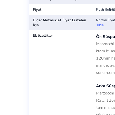
Fiyat
Fiyatı Belirt
Diğer Motosiklet Fiyat Listeleri
Norton Fiyat 
İçin
Tıkla
Ek özellikler
Ön Süspa
Marzocch
krom iç las
120mm ha
manuel aya
sönümlem
Arka Süs
Marzocchi
RSU, 126
tam manuel
sönümlem