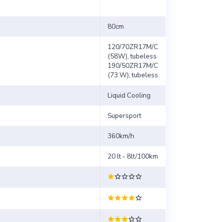
80cm
120/70ZR17M/C
(58W), tubeless
190/50ZR17M/C
(73 W), tubeless
Liquid Cooling
Supersport
360km/h
20 lt - 8lt/100km