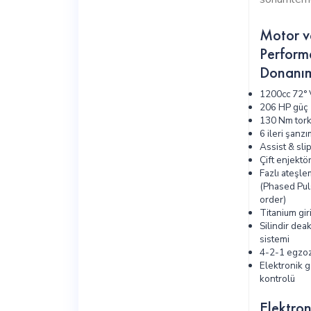
Motor v
Perform
Donanım
1200cc 72° 
206 HP güç
130 Nm tor
6 ileri şanz
Assist & sli
Çift enjektö
Fazlı ateşle
(Phased Pul
order)
Titanium giri
Silindir dea
sistemi
4-2-1 egzoz
Elektronik 
kontrolü
Elektron