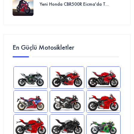
Yeni Honda CBR500R Eicma'da T...
En Güçlü Motosikletler