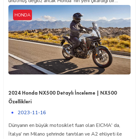
unutmuş değiliz ancak Honda' nın yeni çıkardığı bir…
HONDA
2024 Honda NX500 Detaylı İnceleme | NX500
Özellikleri
2023-11-16
Dünyanın en büyük motosiklet fuarı olan EICMA' da,
İtalya' nın Milano şehrinde tanıtılan ve A2 ehliyeti ile